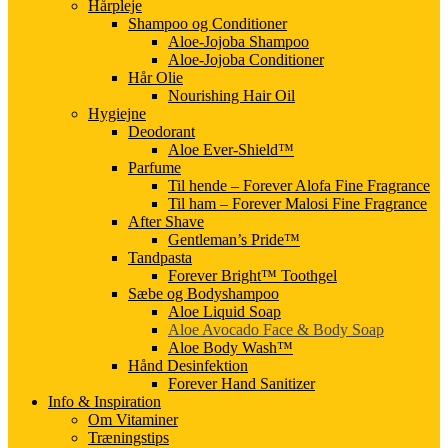
Hårpleje
Shampoo og Conditioner
Aloe-Jojoba Shampoo
Aloe-Jojoba Conditioner
Hår Olie
Nourishing Hair Oil
Hygiejne
Deodorant
Aloe Ever-Shield™
Parfume
Til hende – Forever Alofa Fine Fragrance
Til ham – Forever Malosi Fine Fragrance
After Shave
Gentleman’s Pride™
Tandpasta
Forever Bright™ Toothgel
Sæbe og Bodyshampoo
Aloe Liquid Soap
Aloe Avocado Face & Body Soap
Aloe Body Wash™
Hånd Desinfektion
Forever Hand Sanitizer
Info & Inspiration
Om Vitaminer
Træningstips