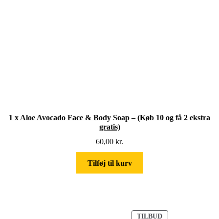
1 x Aloe Avocado Face & Body Soap – (Køb 10 og få 2 ekstra
gratis)
60,00
kr.
Tilføj til kurv
V
TILBUD