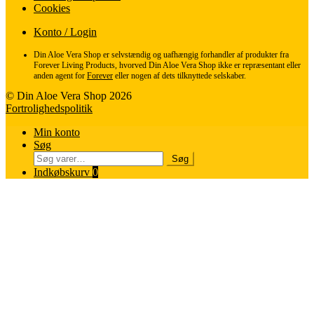
Cookies
Konto / Login
Din Aloe Vera Shop er selvstændig og uafhængig forhandler af produkter fra
Forever Living Products, hvorved Din Aloe Vera Shop ikke er repræsentant eller
anden agent for
Forever
eller nogen af dets tilknyttede selskaber.
© Din Aloe Vera Shop 2026
Fortrolighedspolitik
Min konto
Søg
Søg
Søg
efter:
Indkøbskurv
0