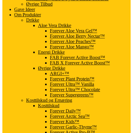
Øvrige Tilbud
Gave Ideer
Om Produkter
Drikke
Aloe Vera Drikke
Forever Aloe Vera Gel™
Forever Aloe Berry Nectar™
Forever Aloe Peaches™
Forever Aloe Mango™
Energi Drikke
FAB Forever Active Boost™
FAB X Forever Active Boost™
Øvrige Drikke
ARGI+™
Forever Plant Protein™
Forever Ultra™ Vanilla
Forever Ultra™ Chocolate
Forever Supergreens™
Kosttilskud og Ernæring
Kosttilskud
Forever Daily™
Forever Arctic Sea™
Forever Kids™
Forever Garlic-Thyme™
Forever Active Pro-B™