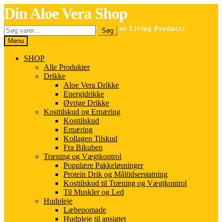
Spring
Spring
Din Aloe Vera Shop
til
til
navigation
indhold
Søg
Selvstændig forhandler for Forever Living Products
Søg
efter:
Menu
SHOP
Alle Produkter
Drikke
Aloe Vera Drikke
Energidrikke
Øvrige Drikke
Kosttilskud og Ernæring
Kosttilskud
Ernæring
Kollagen Tilskud
Fra Bikuben
Træning og Vægtkontrol
Populære Pakkeløsninger
Protein Drik og Måltidserstatning
Kosttilskud til Træning og Vægtkontrol
Til Muskler og Led
Hudpleje
Læbepomade
Hudpleje til ansigtet