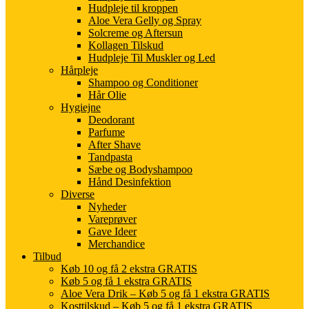
Hudpleje til kroppen
Aloe Vera Gelly og Spray
Solcreme og Aftersun
Kollagen Tilskud
Hudpleje Til Muskler og Led
Hårpleje
Shampoo og Conditioner
Hår Olie
Hygiejne
Deodorant
Parfume
After Shave
Tandpasta
Sæbe og Bodyshampoo
Hånd Desinfektion
Diverse
Nyheder
Vareprøver
Gave Ideer
Merchandice
Tilbud
Køb 10 og få 2 ekstra GRATIS
Køb 5 og få 1 ekstra GRATIS
Aloe Vera Drik – Køb 5 og få 1 ekstra GRATIS
Kosttilskud – Køb 5 og få 1 ekstra GRATIS