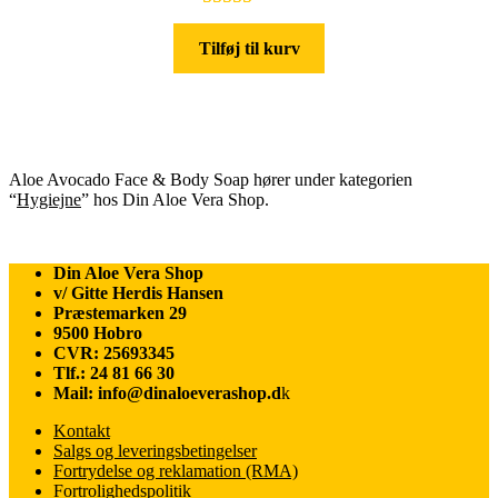
Bedømt som
1
Tilføj til kurv
5.00
ud af 5
baseret på
kundebedøm
melse
Aloe Avocado Face & Body Soap hører under kategorien
“
Hygiejne
” hos Din Aloe Vera Shop.
Din Aloe Vera Shop
v/ Gitte Herdis Hansen
Præstemarken 29
9500 Hobro
CVR: 25693345
Tlf.: 24 81 66 30
Mail: info@dinaloeverashop.d
k
Kontakt
Salgs og leveringsbetingelser
Fortrydelse og reklamation (RMA)
Fortrolighedspolitik