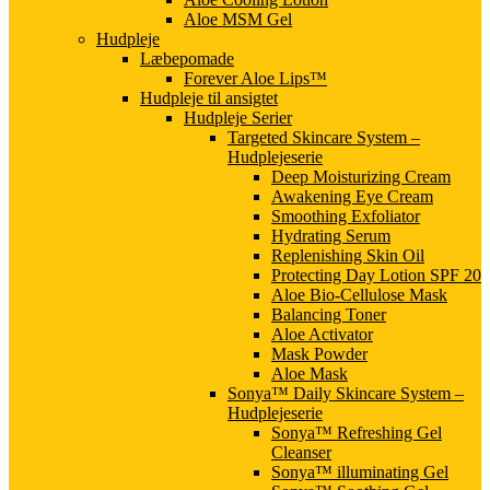
Aloe MSM Gel
Hudpleje
Læbepomade
Forever Aloe Lips™
Hudpleje til ansigtet
Hudpleje Serier
Targeted Skincare System –
Hudplejeserie
Deep Moisturizing Cream
Awakening Eye Cream
Smoothing Exfoliator
Hydrating Serum
Replenishing Skin Oil
Protecting Day Lotion SPF 20
Aloe Bio-Cellulose Mask
Balancing Toner
Aloe Activator
Mask Powder
Aloe Mask
Sonya™ Daily Skincare System –
Hudplejeserie
Sonya™ Refreshing Gel
Cleanser
Sonya™ illuminating Gel