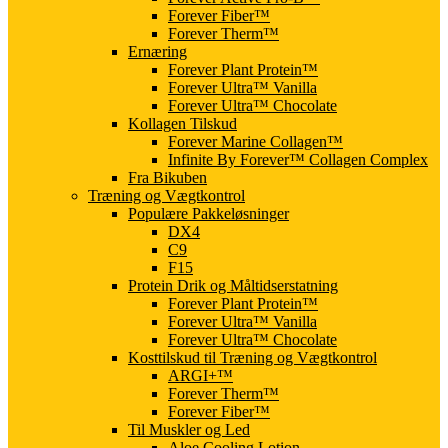
Forever Fiber™
Forever Therm™
Ernæring
Forever Plant Protein™
Forever Ultra™ Vanilla
Forever Ultra™ Chocolate
Kollagen Tilskud
Forever Marine Collagen™
Infinite By Forever™ Collagen Complex
Fra Bikuben
Træning og Vægtkontrol
Populære Pakkeløsninger
DX4
C9
F15
Protein Drik og Måltidserstatning
Forever Plant Protein™
Forever Ultra™ Vanilla
Forever Ultra™ Chocolate
Kosttilskud til Træning og Vægtkontrol
ARGI+™
Forever Therm™
Forever Fiber™
Til Muskler og Led
Aloe Cooling Lotion