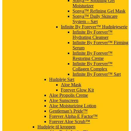
Sonya™ Soothing Gel
Moisturizer
Sonya™ Refining Gel Mask
Sonya™ Daily Skincare
System – Sæt
Infinite By Forever™ Hudplejeserie
Infinite By Forever™
Hydrating Cleanser
Infinite By Forever™ Firming
Serum
Infinite By Forever™
Restoring Creme
Infinite By Forever™
Collagen Complex
Infinite By Forever™ Sæt
Hudpleje Sæt
Aloe Mask
Forever Glow Kit
Aloe Propolis Creme
Aloe Sunscreen
Aloe Moisturizing Lotion
Gentleman’s Pride™
Forever Alpha-E Factor™
Forever Aloe Scrub™
Hudpleje til kroppen