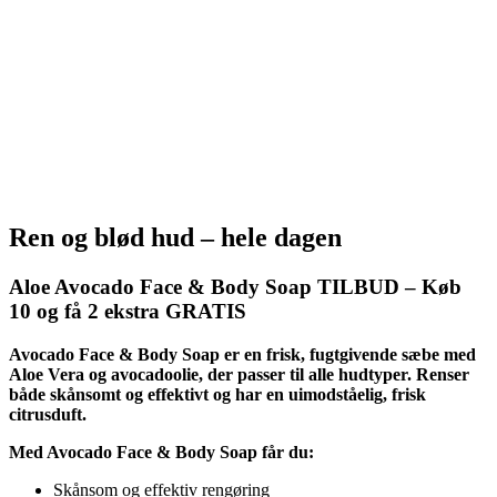
v
3
a
2
r
4
:
,
3
0
6
0
0
,
k
0
r
0
.
.
k
Ren og blød hud – hele dagen
r
.
Aloe Avocado Face & Body Soap TILBUD – Køb
.
10 og få 2 ekstra GRATIS
Avocado Face & Body Soap er en frisk, fugtgivende sæbe med
Aloe Vera og avocadoolie, der passer til alle hudtyper. Renser
både skånsomt og effektivt og har en uimodståelig, frisk
citrusduft.
Med Avocado Face & Body Soap får du:
Skånsom og effektiv rengøring