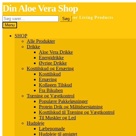
Spring
Spring
Din Aloe Vera Shop
til
til
navigation
indhold
Søg
Selvstændig forhandler for Forever Living Products
Søg
efter:
Menu
SHOP
Alle Produkter
Drikke
Aloe Vera Drikke
Energidrikke
Øvrige Drikke
Kosttilskud og Ernæring
Kosttilskud
Ernæring
Kollagen Tilskud
Fra Bikuben
Træning og Vægtkontrol
Populære Pakkeløsninger
Protein Drik og Måltidserstatning
Kosttilskud til Træning og Vægtkontrol
Til Muskler og Led
Hudpleje
Læbepomade
Hudpleje til ansigtet