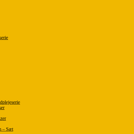
serie
plejeserie
ser
zer
m – Sæt