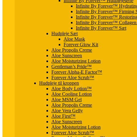
Infinite By Forever™ Hudplejeserie
Infinite By Forever™ Hydratin
Infinite By Forever™ Firming
Infinite By Forever™ Restorin
Infinite By Forever™ Collage
Infinite By Forever™ Sæt
Hudpleje Sæt
Aloe Mask
Forever Glow Kit
Aloe Propolis Creme
Aloe Sunscreen
Aloe Moisturizing Lotion
Gentleman’s Pride™
Forever Alpha-E Factor™
Forever Aloe Scrub™
Hudpleje til kroppen
Aloe Body Lotion™
Aloe Cooling Lotion
Aloe MSM Gel
Aloe Propolis Creme
Aloe Vera Gelly
Aloe First™
Aloe Sunscreen
Aloe Moisturizing Lotion
Forever Aloe Scrub™