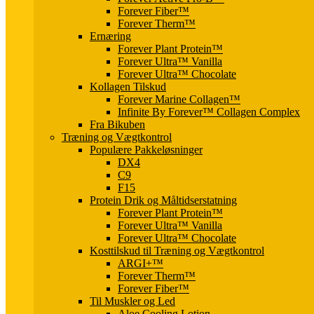
Forever Fiber™
Forever Therm™
Ernæring
Forever Plant Protein™
Forever Ultra™ Vanilla
Forever Ultra™ Chocolate
Kollagen Tilskud
Forever Marine Collagen™
Infinite By Forever™ Collagen Complex
Fra Bikuben
Træning og Vægtkontrol
Populære Pakkeløsninger
DX4
C9
F15
Protein Drik og Måltidserstatning
Forever Plant Protein™
Forever Ultra™ Vanilla
Forever Ultra™ Chocolate
Kosttilskud til Træning og Vægtkontrol
ARGI+™
Forever Therm™
Forever Fiber™
Til Muskler og Led
Aloe Cooling Lotion