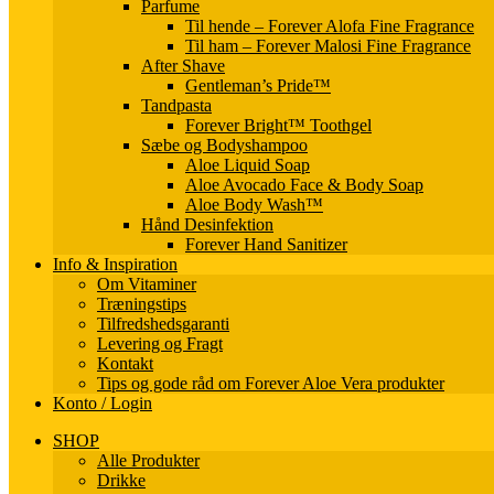
Parfume
Til hende – Forever Alofa Fine Fragrance
Til ham – Forever Malosi Fine Fragrance
After Shave
Gentleman’s Pride™
Tandpasta
Forever Bright™ Toothgel
Sæbe og Bodyshampoo
Aloe Liquid Soap
Aloe Avocado Face & Body Soap
Aloe Body Wash™
Hånd Desinfektion
Forever Hand Sanitizer
Info & Inspiration
Om Vitaminer
Træningstips
Tilfredshedsgaranti
Levering og Fragt
Kontakt
Tips og gode råd om Forever Aloe Vera produkter
Konto / Login
SHOP
Alle Produkter
Drikke