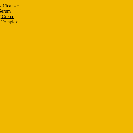
g Cleanser
 Serum
g Creme
n Complex