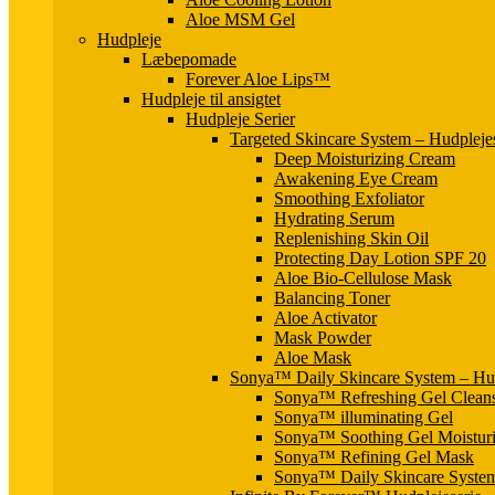
Aloe MSM Gel
Hudpleje
Læbepomade
Forever Aloe Lips™
Hudpleje til ansigtet
Hudpleje Serier
Targeted Skincare System – Hudpleje
Deep Moisturizing Cream
Awakening Eye Cream
Smoothing Exfoliator
Hydrating Serum
Replenishing Skin Oil
Protecting Day Lotion SPF 20
Aloe Bio-Cellulose Mask
Balancing Toner
Aloe Activator
Mask Powder
Aloe Mask
Sonya™ Daily Skincare System – Hud
Sonya™ Refreshing Gel Clean
Sonya™ illuminating Gel
Sonya™ Soothing Gel Moisturi
Sonya™ Refining Gel Mask
Sonya™ Daily Skincare Syste