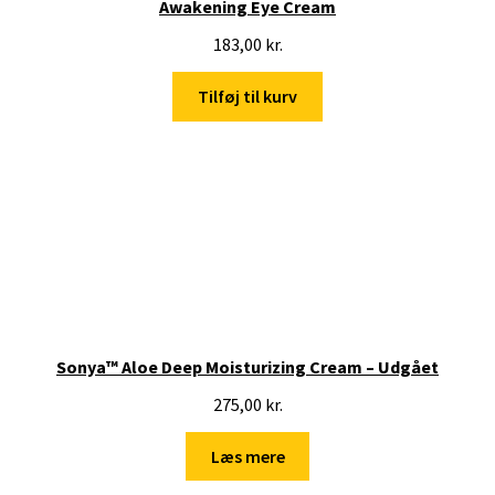
Awakening Eye Cream
183,00
kr.
Tilføj til kurv
Sonya™ Aloe Deep Moisturizing Cream – Udgået
275,00
kr.
Læs mere