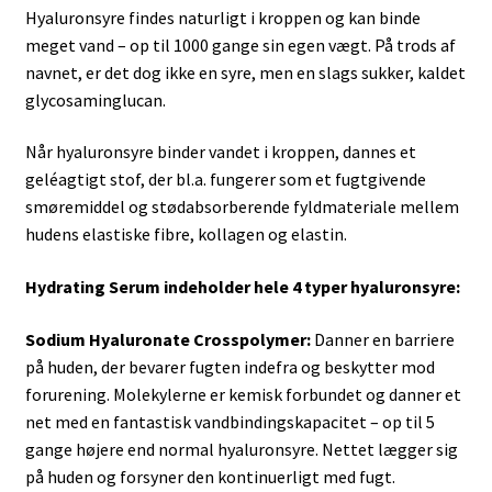
Hyaluronsyre findes naturligt i kroppen og kan binde
meget vand – op til 1000 gange sin egen vægt. På trods af
navnet, er det dog ikke en syre, men en slags sukker, kaldet
glycosaminglucan.
Når hyaluronsyre binder vandet i kroppen, dannes et
geléagtigt stof, der bl.a. fungerer som et fugtgivende
smøremiddel og stødabsorberende fyldmateriale mellem
hudens elastiske fibre, kollagen og elastin.
Hydrating Serum indeholder hele 4 typer hyaluronsyre:
Sodium Hyaluronate Crosspolymer:
Danner en barriere
på huden, der bevarer fugten indefra og beskytter mod
forurening. Molekylerne er kemisk forbundet og danner et
net med en fantastisk vandbindingskapacitet – op til 5
gange højere end normal hyaluronsyre. Nettet lægger sig
på huden og forsyner den kontinuerligt med fugt.