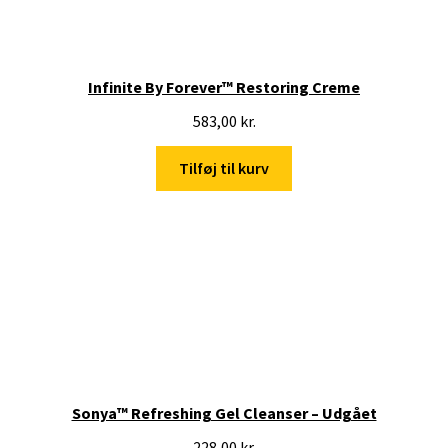
Infinite By Forever™ Restoring Creme
583,00
kr.
Tilføj til kurv
Sonya™ Refreshing Gel Cleanser – Udgået
228,00
kr.