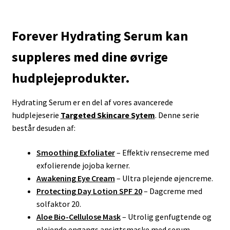
Forever Hydrating Serum kan
suppleres med dine øvrige
hudplejeprodukter.
Hydrating Serum er en del af vores avancerede
hudplejeserie
Targeted Skincare Sytem
. Denne serie
består desuden af:
Smoothing Exfoliater
– Effektiv rensecreme med
exfolierende jojoba kerner.
Awakening Eye Cream
– Ultra plejende øjencreme.
Protecting Day Lotion SPF 20
– Dagcreme med
solfaktor 20.
Aloe Bio-Cellulose Mask
– Utrolig genfugtende og
plejende engangs ansigtsmaske med serum.