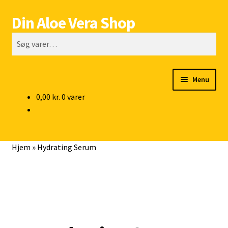
Din Aloe Vera Shop
Spring
Spring
Søg
til
til
Søg
navigation
indhold
efter:
Menu
0,00
kr.
0 varer
SHOP
Tilbud
Hjem
»
Hydrating Serum
Gave Ideer
Om Produkter
Info