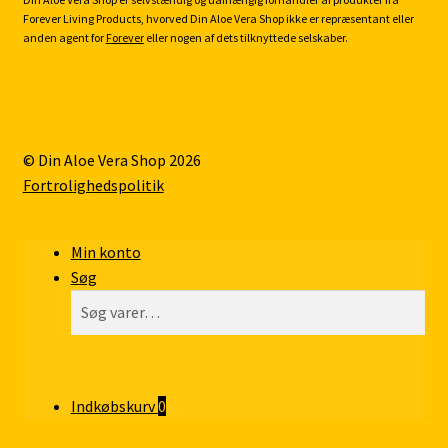
Forever Living Products, hvorved Din Aloe Vera Shop ikke er repræsentant eller
anden agent for
Forever
eller nogen af dets tilknyttede selskaber.
© Din Aloe Vera Shop 2026
Fortrolighedspolitik
Min konto
Søg
Søg
Søg
efter:
Indkøbskurv
0