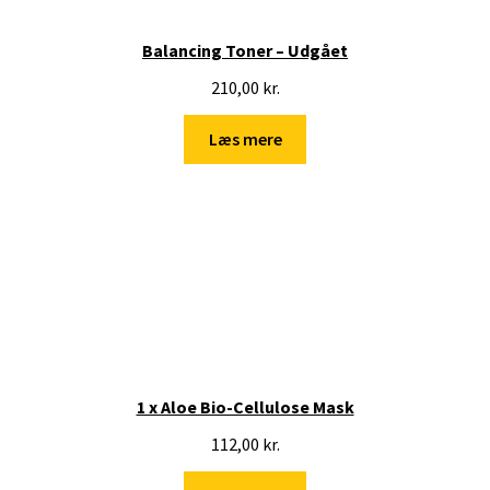
Balancing Toner – Udgået
210,00
kr.
Læs mere
1 x Aloe Bio-Cellulose Mask
112,00
kr.