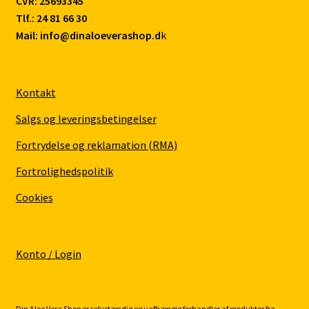
CVR: 25693345
Tlf.: 24 81 66 30
Mail: info@dinaloeverashop.d
k
Kontakt
Salgs og leveringsbetingelser
Fortrydelse og reklamation (RMA)
Fortrolighedspolitik
Cookies
Konto / Login
Din Aloe Vera Shop er selvstændig og uafhængig forhandler af produkter fra