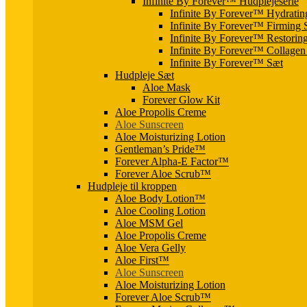
Infinite By Forever™ Hudplejeserie
Infinite By Forever™ Hydratin
Infinite By Forever™ Firming
Infinite By Forever™ Restorin
Infinite By Forever™ Collage
Infinite By Forever™ Sæt
Hudpleje Sæt
Aloe Mask
Forever Glow Kit
Aloe Propolis Creme
Aloe Sunscreen
Aloe Moisturizing Lotion
Gentleman’s Pride™
Forever Alpha-E Factor™
Forever Aloe Scrub™
Hudpleje til kroppen
Aloe Body Lotion™
Aloe Cooling Lotion
Aloe MSM Gel
Aloe Propolis Creme
Aloe Vera Gelly
Aloe First™
Aloe Sunscreen
Aloe Moisturizing Lotion
Forever Aloe Scrub™