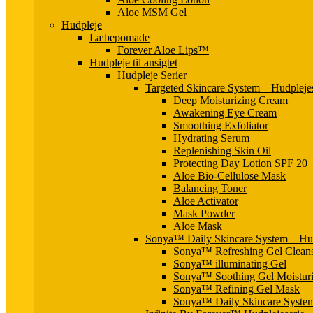
Aloe MSM Gel
Hudpleje
Læbepomade
Forever Aloe Lips™
Hudpleje til ansigtet
Hudpleje Serier
Targeted Skincare System – Hudpleje
Deep Moisturizing Cream
Awakening Eye Cream
Smoothing Exfoliator
Hydrating Serum
Replenishing Skin Oil
Protecting Day Lotion SPF 20
Aloe Bio-Cellulose Mask
Balancing Toner
Aloe Activator
Mask Powder
Aloe Mask
Sonya™ Daily Skincare System – Hud
Sonya™ Refreshing Gel Clean
Sonya™ illuminating Gel
Sonya™ Soothing Gel Moisturi
Sonya™ Refining Gel Mask
Sonya™ Daily Skincare Syste