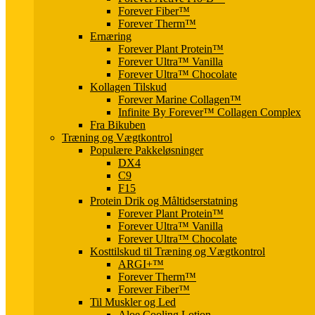
Forever Fiber™
Forever Therm™
Ernæring
Forever Plant Protein™
Forever Ultra™ Vanilla
Forever Ultra™ Chocolate
Kollagen Tilskud
Forever Marine Collagen™
Infinite By Forever™ Collagen Complex
Fra Bikuben
Træning og Vægtkontrol
Populære Pakkeløsninger
DX4
C9
F15
Protein Drik og Måltidserstatning
Forever Plant Protein™
Forever Ultra™ Vanilla
Forever Ultra™ Chocolate
Kosttilskud til Træning og Vægtkontrol
ARGI+™
Forever Therm™
Forever Fiber™
Til Muskler og Led
Aloe Cooling Lotion