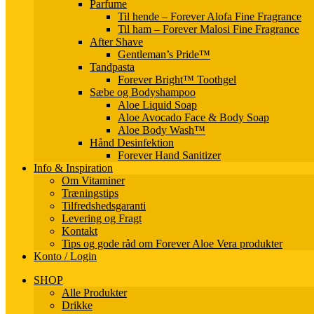
Parfume
Til hende – Forever Alofa Fine Fragrance
Til ham – Forever Malosi Fine Fragrance
After Shave
Gentleman’s Pride™
Tandpasta
Forever Bright™ Toothgel
Sæbe og Bodyshampoo
Aloe Liquid Soap
Aloe Avocado Face & Body Soap
Aloe Body Wash™
Hånd Desinfektion
Forever Hand Sanitizer
Info & Inspiration
Om Vitaminer
Træningstips
Tilfredshedsgaranti
Levering og Fragt
Kontakt
Tips og gode råd om Forever Aloe Vera produkter
Konto / Login
SHOP
Alle Produkter
Drikke