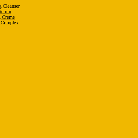
g Cleanser
 Serum
g Creme
n Complex