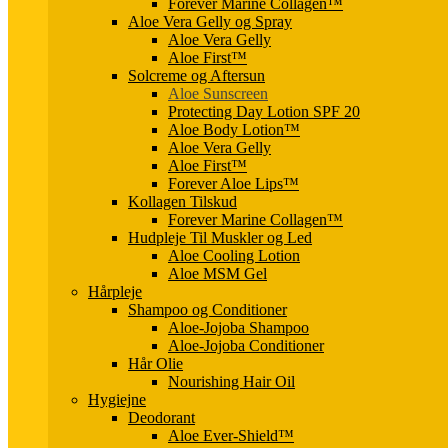
Forever Marine Collagen™
Aloe Vera Gelly og Spray
Aloe Vera Gelly
Aloe First™
Solcreme og Aftersun
Aloe Sunscreen
Protecting Day Lotion SPF 20
Aloe Body Lotion™
Aloe Vera Gelly
Aloe First™
Forever Aloe Lips™
Kollagen Tilskud
Forever Marine Collagen™
Hudpleje Til Muskler og Led
Aloe Cooling Lotion
Aloe MSM Gel
Hårpleje
Shampoo og Conditioner
Aloe-Jojoba Shampoo
Aloe-Jojoba Conditioner
Hår Olie
Nourishing Hair Oil
Hygiejne
Deodorant
Aloe Ever-Shield™