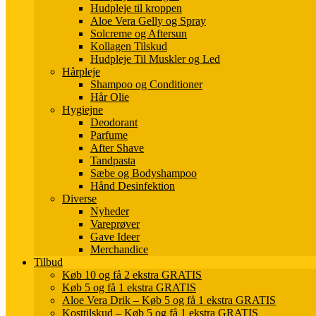
Hudpleje til kroppen
Aloe Vera Gelly og Spray
Solcreme og Aftersun
Kollagen Tilskud
Hudpleje Til Muskler og Led
Hårpleje
Shampoo og Conditioner
Hår Olie
Hygiejne
Deodorant
Parfume
After Shave
Tandpasta
Sæbe og Bodyshampoo
Hånd Desinfektion
Diverse
Nyheder
Vareprøver
Gave Ideer
Merchandice
Tilbud
Køb 10 og få 2 ekstra GRATIS
Køb 5 og få 1 ekstra GRATIS
Aloe Vera Drik – Køb 5 og få 1 ekstra GRATIS
Kosttilskud – Køb 5 og få 1 ekstra GRATIS