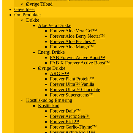
Øvrige Tilbud
Gave Ideer
Om Produkter
Drikke
Aloe Vera Drikke
Forever Aloe Vera Gel™
Forever Aloe Berry Nectar™
Forever Aloe Peaches™
Forever Aloe Mango™
Energi Drikke
FAB Forever Active Boost™
FAB X Forever Active Boost™
Øvrige Drikke
ARGI+™
Forever Plant Protein™
Forever Ultra™ Vanilla
Forever Ultra™ Chocolate
Forever Supergreens™
Kosttilskud og Ernæring
Kosttilskud
Forever Daily™
Forever Arctic Sea™
Forever Kids™
Forever Garlic-Thyme™
Forever Active Pro-B™