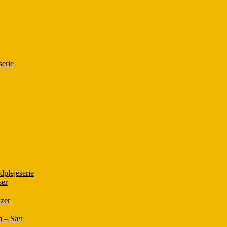
serie
plejeserie
ser
zer
m – Sæt