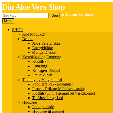
Spring
Spring
Din Aloe Vera Shop
til
til
navigation
indhold
Søg
Selvstændig forhandler for Forever Living Products
Søg
efter:
Menu
SHOP
Alle Produkter
Drikke
Aloe Vera Drikke
Energidrikke
Øvrige Drikke
Kosttilskud og Ernæring
Kosttilskud
Ernæring
Kollagen Tilskud
Fra Bikuben
Træning og Vægtkontrol
Populære Pakkeløsninger
Protein Drik og Måltidserstatning
Kosttilskud til Træning og Vægtkontrol
Til Muskler og Led
Hudpleje
Læbepomade
Hudpleje til ansigtet