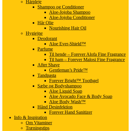
Hårpleje
Shampoo og Conditioner
Aloe-Jojoba Shampoo
Aloe-Jojoba Conditioner
Hår Olie
Nourishing Hair Oil
Hygiejne
Deodorant
Aloe Ever-Shield™
Parfume
Til hende – Forever Alofa Fine Fragrance
Til ham – Forever Malosi Fine Fragrance
After Shave
Gentleman’s Pride™
Tandpasta
Forever Bright™ Toothgel
Sæbe og Bodyshampoo
Aloe Liquid Soap
Aloe Avocado Face & Body Soap
Aloe Body Wash™
Hånd Desinfektion
Forever Hand Sanitizer
Info & Inspiration
Om Vitaminer
Træningstips