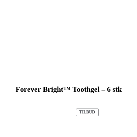
Forever Bright™ Toothgel – 6 stk
V
TILBUD
A
R
E
P
Å