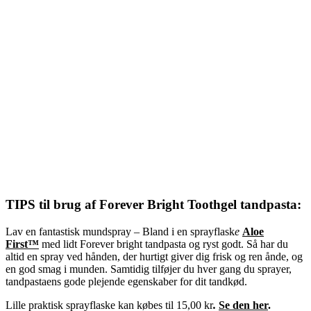
TIPS til brug af Forever Bright Toothgel tandpasta:
Lav en fantastisk mundspray – Bland i en sprayflask
e
Aloe
First™
med lidt Forever bright tandpasta og ryst godt. Så har du
altid en spray ved hånden, der hurtigt giver dig frisk og ren ånde, og
en god smag i munden. Samtidig tilføjer du hver gang du sprayer,
tandpastaens gode plejende egenskaber for dit tandkød.
Lille praktisk sprayflaske kan købes til 15,00 kr
.
Se den her
.