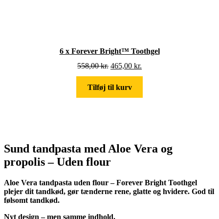
T
I
L
B
U
D
6 x Forever Bright™ Toothgel
D
D
558,00
kr.
465,00
kr.
e
e
n
n
Tilføj til kurv
o
a
p
k
r
t
i
u
n
e
d
l
e
l
Sund tandpasta med Aloe Vera og
l
e
propolis
– Uden flour
i
p
g
r
e
i
Aloe Vera tandpasta uden flour – Forever Bright Toothgel
p
s
plejer dit tandkød, gør tænderne rene, glatte og hvidere. God til
r
e
følsomt tandkød.
i
r
s
:
Nyt design – men samme indhold.