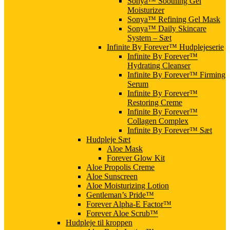
Sonya™ Soothing Gel
Moisturizer
Sonya™ Refining Gel Mask
Sonya™ Daily Skincare
System – Sæt
Infinite By Forever™ Hudplejeserie
Infinite By Forever™
Hydrating Cleanser
Infinite By Forever™ Firming
Serum
Infinite By Forever™
Restoring Creme
Infinite By Forever™
Collagen Complex
Infinite By Forever™ Sæt
Hudpleje Sæt
Aloe Mask
Forever Glow Kit
Aloe Propolis Creme
Aloe Sunscreen
Aloe Moisturizing Lotion
Gentleman’s Pride™
Forever Alpha-E Factor™
Forever Aloe Scrub™
Hudpleje til kroppen