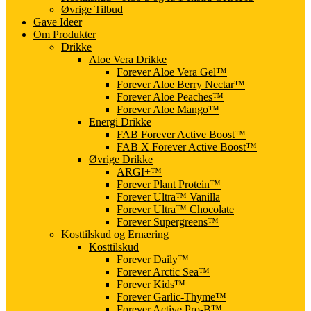
Øvrige Tilbud
Gave Ideer
Om Produkter
Drikke
Aloe Vera Drikke
Forever Aloe Vera Gel™
Forever Aloe Berry Nectar™
Forever Aloe Peaches™
Forever Aloe Mango™
Energi Drikke
FAB Forever Active Boost™
FAB X Forever Active Boost™
Øvrige Drikke
ARGI+™
Forever Plant Protein™
Forever Ultra™ Vanilla
Forever Ultra™ Chocolate
Forever Supergreens™
Kosttilskud og Ernæring
Kosttilskud
Forever Daily™
Forever Arctic Sea™
Forever Kids™
Forever Garlic-Thyme™
Forever Active Pro-B™