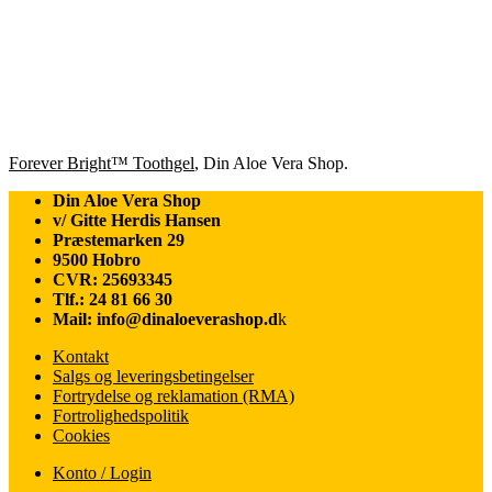
Forever Bright™ Toothgel
, Din Aloe Vera Shop.
Din Aloe Vera Shop
v/ Gitte Herdis Hansen
Præstemarken 29
9500 Hobro
CVR: 25693345
Tlf.: 24 81 66 30
Mail: info@dinaloeverashop.d
k
Kontakt
Salgs og leveringsbetingelser
Fortrydelse og reklamation (RMA)
Fortrolighedspolitik
Cookies
Konto / Login