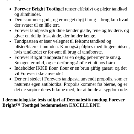
v
4
a
6
Forever Bright Toothgel
renser effektivt og plejer tandkød
r
5
og slimhinder.
:
,
Den skummer godt, og er meget drøj i brug – brug kun hvad
5
0
der svarer til en lille ært.
5
0
Forever tandpasta gør dine tænder glatte, rene og hvidere, og
8
giver en dejlig frisk ånde, der holder længe.
,
k
Tandpastaen er især velegnet til følsomt tandkød og
0
r
blister/blærer i munden. Kan også påføres med fingerspidsen,
0
.
hvis tandkødet er for ømt til brug af tandbørste.
.
Forever Bright tandpasta har en dejlig pebermynte smag.
k
Smagen er mild, og er derfor også ofte et hit hos børn.
r
Indeholder IKKE flour, flour er en brun giftig gasart, og det
.
vil Forever ikke anvende!
.
Der er i stedet i Forevers tandpasta anvendt propolis, som er
naturens egen antibiotika. Propolis kommer fra bierne, og er
det de smører deres bikube med, for at holde al sygdom ude.
I dermatologiske tests udført af Dermatest®
modtog
Forever
Bright™ Toothgel
bedømmelsen EXCELLENT.