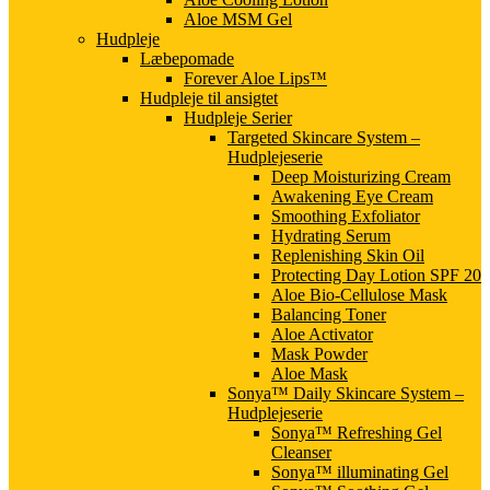
Aloe MSM Gel
Hudpleje
Læbepomade
Forever Aloe Lips™
Hudpleje til ansigtet
Hudpleje Serier
Targeted Skincare System –
Hudplejeserie
Deep Moisturizing Cream
Awakening Eye Cream
Smoothing Exfoliator
Hydrating Serum
Replenishing Skin Oil
Protecting Day Lotion SPF 20
Aloe Bio-Cellulose Mask
Balancing Toner
Aloe Activator
Mask Powder
Aloe Mask
Sonya™ Daily Skincare System –
Hudplejeserie
Sonya™ Refreshing Gel
Cleanser
Sonya™ illuminating Gel