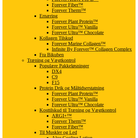
Forever Fiber™
Forever Therm™
Ernæring
Forever Plant Protein™
Forever Ultra™ Vanilla
Forever Ultra™ Chocolate
Kollagen Tilskud
Forever Marine Collagen™
Infinite By Forever™ Collagen Complex
Fra Bikuben
Træning og Vægtkontrol
Populære Pakkeløsninger
DX4
C9
F15
Protein Drik og Måltidserstatning
Forever Plant Protein™
Forever Ultra™ Vanilla
Forever Ultra™ Chocolate
Kosttilskud til Træning og Vægtkontrol
ARGI+™
Forever Therm™
Forever Fiber™
Til Muskler og Led
Aloe Cooling Lotion