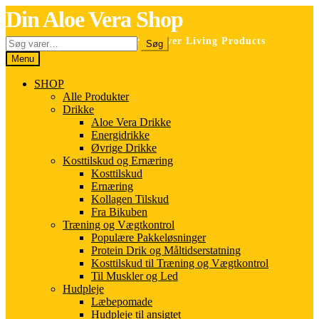
Spring
Spring
Din Aloe Vera Shop
til
til
navigation
indhold
Søg
Selvstændig forhandler for Forever Living Products
Søg
efter:
Menu
SHOP
Alle Produkter
Drikke
Aloe Vera Drikke
Energidrikke
Øvrige Drikke
Kosttilskud og Ernæring
Kosttilskud
Ernæring
Kollagen Tilskud
Fra Bikuben
Træning og Vægtkontrol
Populære Pakkeløsninger
Protein Drik og Måltidserstatning
Kosttilskud til Træning og Vægtkontrol
Til Muskler og Led
Hudpleje
Læbepomade
Hudpleje til ansigtet