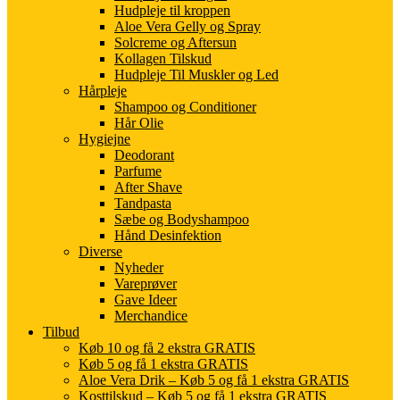
Hudpleje til kroppen
Aloe Vera Gelly og Spray
Solcreme og Aftersun
Kollagen Tilskud
Hudpleje Til Muskler og Led
Hårpleje
Shampoo og Conditioner
Hår Olie
Hygiejne
Deodorant
Parfume
After Shave
Tandpasta
Sæbe og Bodyshampoo
Hånd Desinfektion
Diverse
Nyheder
Vareprøver
Gave Ideer
Merchandice
Tilbud
Køb 10 og få 2 ekstra GRATIS
Køb 5 og få 1 ekstra GRATIS
Aloe Vera Drik – Køb 5 og få 1 ekstra GRATIS
Kosttilskud – Køb 5 og få 1 ekstra GRATIS