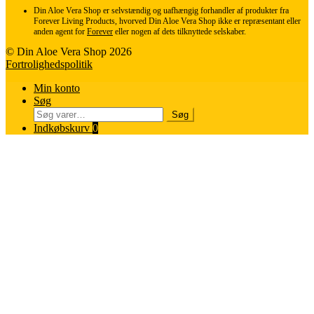
Din Aloe Vera Shop er selvstændig og uafhængig forhandler af produkter fra
Forever Living Products, hvorved Din Aloe Vera Shop ikke er repræsentant eller
anden agent for
Forever
eller nogen af dets tilknyttede selskaber.
© Din Aloe Vera Shop 2026
Fortrolighedspolitik
Min konto
Søg
Søg
Søg
efter:
Indkøbskurv
0