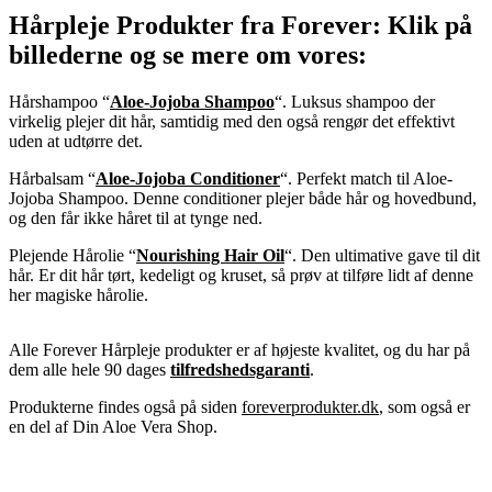
Hårpleje Produkter fra Forever: Klik på
billederne og se mere om vores:
Hårshampoo “
Aloe-Jojoba Shampoo
“. Luksus shampoo der
virkelig plejer dit hår, samtidig med den også rengør det effektivt
uden at udtørre det.
Hårbalsam “
Aloe-Jojoba Conditioner
“. Perfekt match til Aloe-
Jojoba Shampoo. Denne conditioner plejer både hår og hovedbund,
og den får ikke håret til at tynge ned.
Plejende Hårolie “
Nourishing Hair Oil
“. Den ultimative gave til dit
hår. Er dit hår tørt, kedeligt og kruset, så prøv at tilføre lidt af denne
her magiske hårolie.
Alle Forever Hårpleje produkter er af højeste kvalitet, og du har på
dem alle hele 90 dages
tilfredshedsgaranti
.
Produkterne findes også på siden
foreverprodukter.dk
, som også er
en del af Din Aloe Vera Shop.