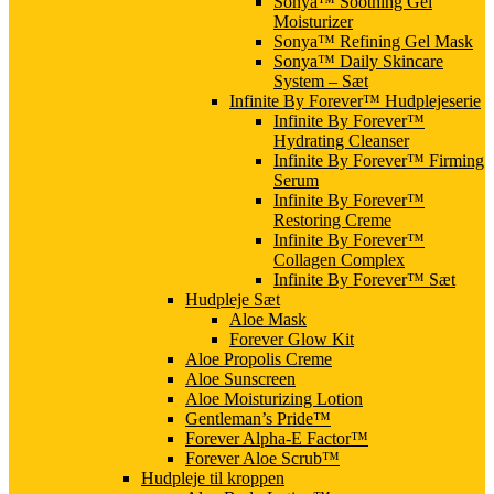
Sonya™ Soothing Gel
Moisturizer
Sonya™ Refining Gel Mask
Sonya™ Daily Skincare
System – Sæt
Infinite By Forever™ Hudplejeserie
Infinite By Forever™
Hydrating Cleanser
Infinite By Forever™ Firming
Serum
Infinite By Forever™
Restoring Creme
Infinite By Forever™
Collagen Complex
Infinite By Forever™ Sæt
Hudpleje Sæt
Aloe Mask
Forever Glow Kit
Aloe Propolis Creme
Aloe Sunscreen
Aloe Moisturizing Lotion
Gentleman’s Pride™
Forever Alpha-E Factor™
Forever Aloe Scrub™
Hudpleje til kroppen