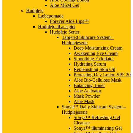
Aloe MSM Gel
Hudpleje
Læbepomade
Forever Aloe Lips™
Hudpleje til ansigtet
Hudpleje Serier
Targeted Skincare System –
Hudplejeserie
Deep Moisturizing Cream
Awakening Eye Cream
Smoothing Exfoliator
Hydrating Serum
Replenishing Skin Oil
Protecting Day Lotion SPF 20
Aloe Bio-Cellulose Mask
Balancing Toner
Aloe Activator
Mask Powder
Aloe Mask
Sonya™ Daily Skincare System –
Hudplejeserie
Sonya™ Refreshing Gel
Cleanser
Sonya™ illuminating Gel