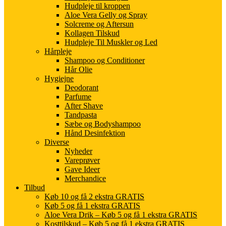
Hudpleje til kroppen
Aloe Vera Gelly og Spray
Solcreme og Aftersun
Kollagen Tilskud
Hudpleje Til Muskler og Led
Hårpleje
Shampoo og Conditioner
Hår Olie
Hygiejne
Deodorant
Parfume
After Shave
Tandpasta
Sæbe og Bodyshampoo
Hånd Desinfektion
Diverse
Nyheder
Vareprøver
Gave Ideer
Merchandice
Tilbud
Køb 10 og få 2 ekstra GRATIS
Køb 5 og få 1 ekstra GRATIS
Aloe Vera Drik – Køb 5 og få 1 ekstra GRATIS
Kosttilskud – Køb 5 og få 1 ekstra GRATIS