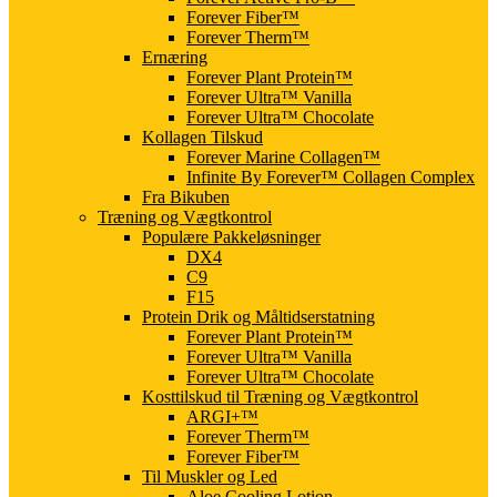
Forever Fiber™
Forever Therm™
Ernæring
Forever Plant Protein™
Forever Ultra™ Vanilla
Forever Ultra™ Chocolate
Kollagen Tilskud
Forever Marine Collagen™
Infinite By Forever™ Collagen Complex
Fra Bikuben
Træning og Vægtkontrol
Populære Pakkeløsninger
DX4
C9
F15
Protein Drik og Måltidserstatning
Forever Plant Protein™
Forever Ultra™ Vanilla
Forever Ultra™ Chocolate
Kosttilskud til Træning og Vægtkontrol
ARGI+™
Forever Therm™
Forever Fiber™
Til Muskler og Led
Aloe Cooling Lotion