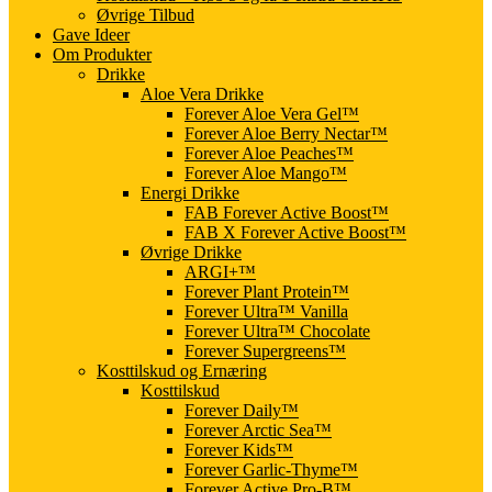
Øvrige Tilbud
Gave Ideer
Om Produkter
Drikke
Aloe Vera Drikke
Forever Aloe Vera Gel™
Forever Aloe Berry Nectar™
Forever Aloe Peaches™
Forever Aloe Mango™
Energi Drikke
FAB Forever Active Boost™
FAB X Forever Active Boost™
Øvrige Drikke
ARGI+™
Forever Plant Protein™
Forever Ultra™ Vanilla
Forever Ultra™ Chocolate
Forever Supergreens™
Kosttilskud og Ernæring
Kosttilskud
Forever Daily™
Forever Arctic Sea™
Forever Kids™
Forever Garlic-Thyme™
Forever Active Pro-B™