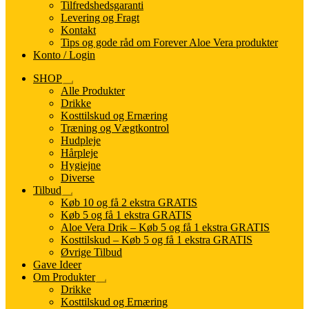
Tilfredshedsgaranti
Levering og Fragt
Kontakt
Tips og gode råd om Forever Aloe Vera produkter
Konto / Login
SHOP
Udfold
Alle Produkter
undermenu
Drikke
Kosttilskud og Ernæring
Træning og Vægtkontrol
Hudpleje
Hårpleje
Hygiejne
Diverse
Tilbud
Udfold
Køb 10 og få 2 ekstra GRATIS
undermenu
Køb 5 og få 1 ekstra GRATIS
Aloe Vera Drik – Køb 5 og få 1 ekstra GRATIS
Kosttilskud – Køb 5 og få 1 ekstra GRATIS
Øvrige Tilbud
Gave Ideer
Om Produkter
Udfold
Drikke
undermenu
Kosttilskud og Ernæring