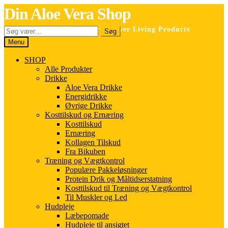
Spring
Spring
Din Aloe Vera Shop
til
til
navigation
indhold
Søg
Selvstændig forhandler for Forever Living Products
Søg
efter:
Menu
SHOP
Alle Produkter
Drikke
Aloe Vera Drikke
Energidrikke
Øvrige Drikke
Kosttilskud og Ernæring
Kosttilskud
Ernæring
Kollagen Tilskud
Fra Bikuben
Træning og Vægtkontrol
Populære Pakkeløsninger
Protein Drik og Måltidserstatning
Kosttilskud til Træning og Vægtkontrol
Til Muskler og Led
Hudpleje
Læbepomade
Hudpleje til ansigtet