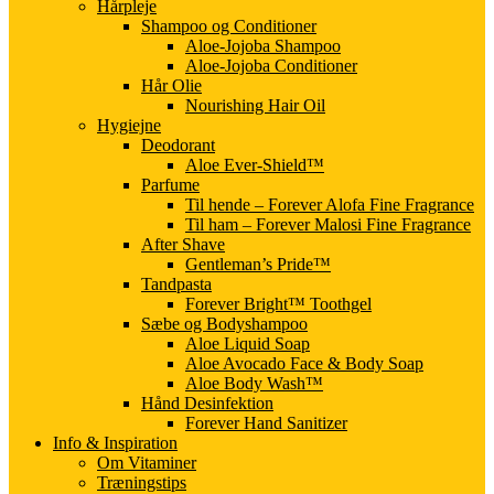
Hårpleje
Shampoo og Conditioner
Aloe-Jojoba Shampoo
Aloe-Jojoba Conditioner
Hår Olie
Nourishing Hair Oil
Hygiejne
Deodorant
Aloe Ever-Shield™
Parfume
Til hende – Forever Alofa Fine Fragrance
Til ham – Forever Malosi Fine Fragrance
After Shave
Gentleman’s Pride™
Tandpasta
Forever Bright™ Toothgel
Sæbe og Bodyshampoo
Aloe Liquid Soap
Aloe Avocado Face & Body Soap
Aloe Body Wash™
Hånd Desinfektion
Forever Hand Sanitizer
Info & Inspiration
Om Vitaminer
Træningstips