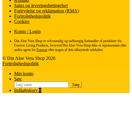
Kontakt
Salgs og leveringsbetingelser
Fortrydelse og reklamation (RMA)
Fortrolighedspolitik
Cookies
Konto / Login
Din Aloe Vera Shop er selvstændig og uafhængig forhandler af produkter fra
Forever Living Products, hvorved Din Aloe Vera Shop ikke er repræsentant eller
anden agent for
Forever
eller nogen af dets tilknyttede selskaber.
© Din Aloe Vera Shop 2026
Fortrolighedspolitik
Min konto
Søg
Søg
Søg
efter:
Indkøbskurv
0