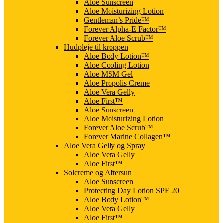
Aloe Sunscreen
Aloe Moisturizing Lotion
Gentleman’s Pride™
Forever Alpha-E Factor™
Forever Aloe Scrub™
Hudpleje til kroppen
Aloe Body Lotion™
Aloe Cooling Lotion
Aloe MSM Gel
Aloe Propolis Creme
Aloe Vera Gelly
Aloe First™
Aloe Sunscreen
Aloe Moisturizing Lotion
Forever Aloe Scrub™
Forever Marine Collagen™
Aloe Vera Gelly og Spray
Aloe Vera Gelly
Aloe First™
Solcreme og Aftersun
Aloe Sunscreen
Protecting Day Lotion SPF 20
Aloe Body Lotion™
Aloe Vera Gelly
Aloe First™