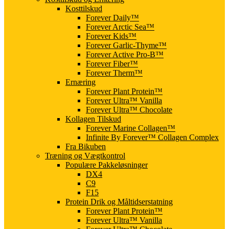
Kosttilskud
Forever Daily™
Forever Arctic Sea™
Forever Kids™
Forever Garlic-Thyme™
Forever Active Pro-B™
Forever Fiber™
Forever Therm™
Ernæring
Forever Plant Protein™
Forever Ultra™ Vanilla
Forever Ultra™ Chocolate
Kollagen Tilskud
Forever Marine Collagen™
Infinite By Forever™ Collagen Complex
Fra Bikuben
Træning og Vægtkontrol
Populære Pakkeløsninger
DX4
C9
F15
Protein Drik og Måltidserstatning
Forever Plant Protein™
Forever Ultra™ Vanilla