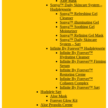
Aloe Mask
Sonya™ Daily Skincare System –
Hudplejeserie
Sonya™ Refreshing Gel
Cleanser
Sonya™ illuminating Gel
Sonya™ Soothing Gel
Moisturizer
Sonya™ Refining Gel Mask
Sonya™ Daily Skincare
System – Sæt
Infinite By Forever™ Hudplejeserie
Infinite By Forever™
Hydrating Cleanser
Infinite By Forever™ Firming
Serum
Infinite By Forever™
Restoring Creme
Infinite By Forever™
Collagen Complex
Infinite By Forever™ Sæt
Hudpleje Sæt
Aloe Mask
Forever Glow Kit
Aloe Propolis Creme