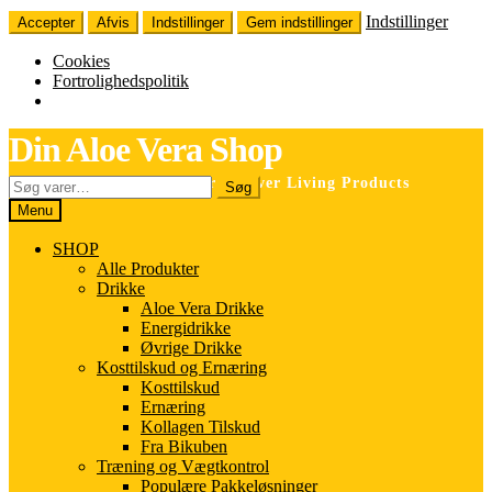
Indstillinger
Accepter
Afvis
Indstillinger
Gem indstillinger
Cookies
Fortrolighedspolitik
Spring
Spring
Din Aloe Vera Shop
til
til
navigation
indhold
Søg
Selvstændig forhandler for Forever Living Products
Søg
efter:
Menu
SHOP
Alle Produkter
Drikke
Aloe Vera Drikke
Energidrikke
Øvrige Drikke
Kosttilskud og Ernæring
Kosttilskud
Ernæring
Kollagen Tilskud
Fra Bikuben
Træning og Vægtkontrol
Populære Pakkeløsninger