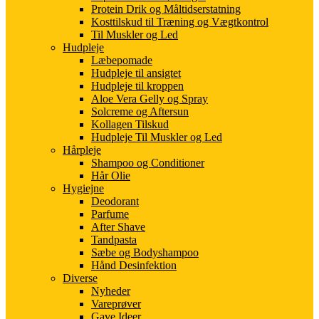
Protein Drik og Måltidserstatning
Kosttilskud til Træning og Vægtkontrol
Til Muskler og Led
Hudpleje
Læbepomade
Hudpleje til ansigtet
Hudpleje til kroppen
Aloe Vera Gelly og Spray
Solcreme og Aftersun
Kollagen Tilskud
Hudpleje Til Muskler og Led
Hårpleje
Shampoo og Conditioner
Hår Olie
Hygiejne
Deodorant
Parfume
After Shave
Tandpasta
Sæbe og Bodyshampoo
Hånd Desinfektion
Diverse
Nyheder
Vareprøver
Gave Ideer