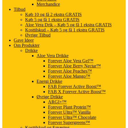
Merchandice
Tilbud
Køb 10 og få 2 ekstra GRATIS
Køb 5 og få 1 ekstra GRATIS
Aloe Vera Drik – Køb 5 og få 1 ekstra GRATIS
Kosttilskud – Køb 5 og få 1 ekstra GRATIS
Øvrige Tilbud
Gave Ideer
Om Produkter
Drikke
Aloe Vera Drikke
Forever Aloe Vera Gel™
Forever Aloe Berry Nectar™
Forever Aloe Peaches™
Forever Aloe Mango™
Energi Drikke
FAB Forever Active Boost™
FAB X Forever Active Boost™
Øvrige Drikke
ARGI+™
Forever Plant Protein™
Forever Ultra™ Vanilla
Forever Ultra™ Chocolate
Forever Supergreens™
Kosttilskud og Ernæring