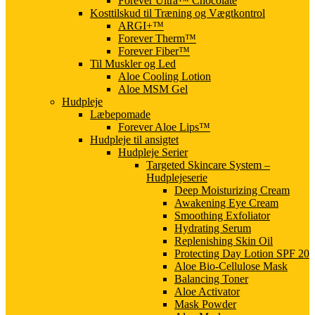
Forever Ultra™ Chocolate
Kosttilskud til Træning og Vægtkontrol
ARGI+™
Forever Therm™
Forever Fiber™
Til Muskler og Led
Aloe Cooling Lotion
Aloe MSM Gel
Hudpleje
Læbepomade
Forever Aloe Lips™
Hudpleje til ansigtet
Hudpleje Serier
Targeted Skincare System –
Hudplejeserie
Deep Moisturizing Cream
Awakening Eye Cream
Smoothing Exfoliator
Hydrating Serum
Replenishing Skin Oil
Protecting Day Lotion SPF 20
Aloe Bio-Cellulose Mask
Balancing Toner
Aloe Activator
Mask Powder