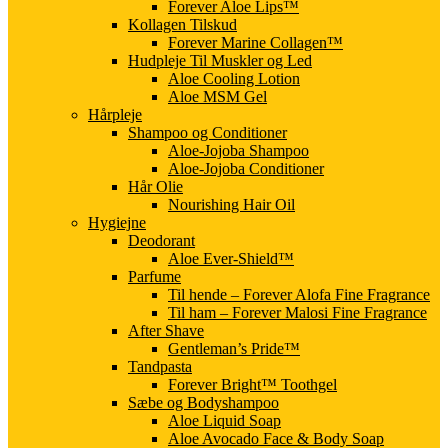
Forever Aloe Lips™
Kollagen Tilskud
Forever Marine Collagen™
Hudpleje Til Muskler og Led
Aloe Cooling Lotion
Aloe MSM Gel
Hårpleje
Shampoo og Conditioner
Aloe-Jojoba Shampoo
Aloe-Jojoba Conditioner
Hår Olie
Nourishing Hair Oil
Hygiejne
Deodorant
Aloe Ever-Shield™
Parfume
Til hende – Forever Alofa Fine Fragrance
Til ham – Forever Malosi Fine Fragrance
After Shave
Gentleman’s Pride™
Tandpasta
Forever Bright™ Toothgel
Sæbe og Bodyshampoo
Aloe Liquid Soap
Aloe Avocado Face & Body Soap