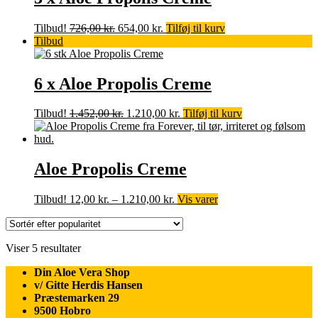
Den
Den
Tilbud!
726,00
kr.
654,00
kr.
Tilføj til kurv
oprindelige
aktuelle
Tilbud
pris
pris
var:
er:
726,00 kr..
654,00 kr..
6 x Aloe Propolis Creme
Den
Den
Tilbud!
1.452,00
kr.
1.210,00
kr.
Tilføj til kurv
oprindelige
aktuelle
pris
pris
var:
er:
1.452,00 kr..
1.210,00 kr..
Aloe Propolis Creme
Prisinterval:
Tilbud!
12,00
kr.
–
1.210,00
kr.
Vis varer
12,00 kr.
til
1.210,00 kr.
Sorteret
Viser 5 resultater
efter
Din Aloe Vera Shop
popularitet
v/ Gitte Herdis Hansen
Præstemarken 29
9500 Hobro