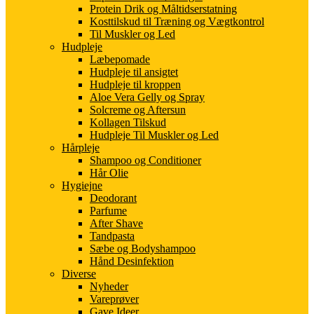
Protein Drik og Måltidserstatning
Kosttilskud til Træning og Vægtkontrol
Til Muskler og Led
Hudpleje
Læbepomade
Hudpleje til ansigtet
Hudpleje til kroppen
Aloe Vera Gelly og Spray
Solcreme og Aftersun
Kollagen Tilskud
Hudpleje Til Muskler og Led
Hårpleje
Shampoo og Conditioner
Hår Olie
Hygiejne
Deodorant
Parfume
After Shave
Tandpasta
Sæbe og Bodyshampoo
Hånd Desinfektion
Diverse
Nyheder
Vareprøver
Gave Ideer