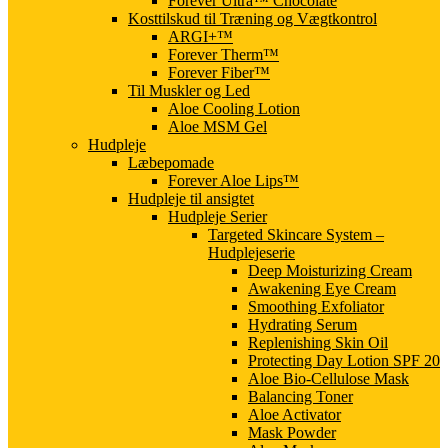
Forever Ultra™ Chocolate
Kosttilskud til Træning og Vægtkontrol
ARGI+™
Forever Therm™
Forever Fiber™
Til Muskler og Led
Aloe Cooling Lotion
Aloe MSM Gel
Hudpleje
Læbepomade
Forever Aloe Lips™
Hudpleje til ansigtet
Hudpleje Serier
Targeted Skincare System –
Hudplejeserie
Deep Moisturizing Cream
Awakening Eye Cream
Smoothing Exfoliator
Hydrating Serum
Replenishing Skin Oil
Protecting Day Lotion SPF 20
Aloe Bio-Cellulose Mask
Balancing Toner
Aloe Activator
Mask Powder