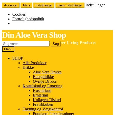
Indstillinger
Accepter
Afvis
Indstillinger
Gem indstillinger
Cookies
Fortrolighedspolitik
Spring
Spring
Din Aloe Vera Shop
til
til
navigation
indhold
Søg
Selvstændig forhandler for Forever Living Products
Søg
efter:
Menu
SHOP
Alle Produkter
Drikke
Aloe Vera Drikke
Energidrikke
Øvrige Drikke
Kosttilskud og Ernæring
Kosttilskud
Ernæring
Kollagen Tilskud
Fra Bikuben
Træning og Vægtkontrol
Populære Pakkeløsninger