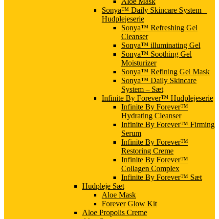
Aloe Mask
Sonya™ Daily Skincare System –
Hudplejeserie
Sonya™ Refreshing Gel
Cleanser
Sonya™ illuminating Gel
Sonya™ Soothing Gel
Moisturizer
Sonya™ Refining Gel Mask
Sonya™ Daily Skincare
System – Sæt
Infinite By Forever™ Hudplejeserie
Infinite By Forever™
Hydrating Cleanser
Infinite By Forever™ Firming
Serum
Infinite By Forever™
Restoring Creme
Infinite By Forever™
Collagen Complex
Infinite By Forever™ Sæt
Hudpleje Sæt
Aloe Mask
Forever Glow Kit
Aloe Propolis Creme