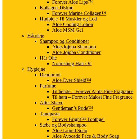
Forever Aloe Lips™
Kollagen Tilskud
Forever Marine Collagen™
Hudpleje Til Muskler og Led
Aloe Cooling Lotion
Aloe MSM Gel
Hårpleje
Shampoo og Conditioner
Aloe-Jojoba Shampoo
Aloe-Jojoba Conditioner
Hår Olie
Nourishing Hair Oil
Hygiejne
Deodorant
Aloe Ever-Shield™
Parfume
Til hende – Forever Alofa Fine Fragrance
Til ham – Forever Malosi Fine Fragrance
After Shave
Gentleman’s Pride™
Tandpasta
Forever Bright™ Toothgel
Sæbe og Bodyshampoo
Aloe Liquid Soap
Aloe Avocado Face & Body Soap