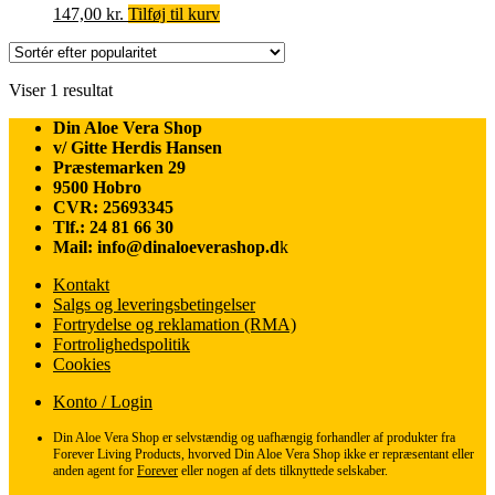
147,00
kr.
Tilføj til kurv
Viser 1 resultat
Din Aloe Vera Shop
v/ Gitte Herdis Hansen
Præstemarken 29
9500 Hobro
CVR: 25693345
Tlf.: 24 81 66 30
Mail: info@dinaloeverashop.d
k
Kontakt
Salgs og leveringsbetingelser
Fortrydelse og reklamation (RMA)
Fortrolighedspolitik
Cookies
Konto / Login
Din Aloe Vera Shop er selvstændig og uafhængig forhandler af produkter fra
Forever Living Products, hvorved Din Aloe Vera Shop ikke er repræsentant eller
anden agent for
Forever
eller nogen af dets tilknyttede selskaber.