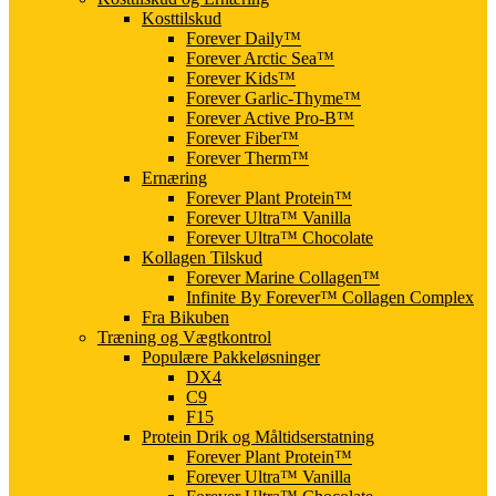
Kosttilskud
Forever Daily™
Forever Arctic Sea™
Forever Kids™
Forever Garlic-Thyme™
Forever Active Pro-B™
Forever Fiber™
Forever Therm™
Ernæring
Forever Plant Protein™
Forever Ultra™ Vanilla
Forever Ultra™ Chocolate
Kollagen Tilskud
Forever Marine Collagen™
Infinite By Forever™ Collagen Complex
Fra Bikuben
Træning og Vægtkontrol
Populære Pakkeløsninger
DX4
C9
F15
Protein Drik og Måltidserstatning
Forever Plant Protein™
Forever Ultra™ Vanilla