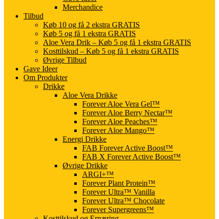
Merchandice
Tilbud
Køb 10 og få 2 ekstra GRATIS
Køb 5 og få 1 ekstra GRATIS
Aloe Vera Drik – Køb 5 og få 1 ekstra GRATIS
Kosttilskud – Køb 5 og få 1 ekstra GRATIS
Øvrige Tilbud
Gave Ideer
Om Produkter
Drikke
Aloe Vera Drikke
Forever Aloe Vera Gel™
Forever Aloe Berry Nectar™
Forever Aloe Peaches™
Forever Aloe Mango™
Energi Drikke
FAB Forever Active Boost™
FAB X Forever Active Boost™
Øvrige Drikke
ARGI+™
Forever Plant Protein™
Forever Ultra™ Vanilla
Forever Ultra™ Chocolate
Forever Supergreens™
Kosttilskud og Ernæring