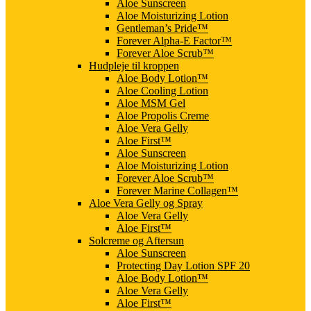
Aloe Sunscreen
Aloe Moisturizing Lotion
Gentleman’s Pride™
Forever Alpha-E Factor™
Forever Aloe Scrub™
Hudpleje til kroppen
Aloe Body Lotion™
Aloe Cooling Lotion
Aloe MSM Gel
Aloe Propolis Creme
Aloe Vera Gelly
Aloe First™
Aloe Sunscreen
Aloe Moisturizing Lotion
Forever Aloe Scrub™
Forever Marine Collagen™
Aloe Vera Gelly og Spray
Aloe Vera Gelly
Aloe First™
Solcreme og Aftersun
Aloe Sunscreen
Protecting Day Lotion SPF 20
Aloe Body Lotion™
Aloe Vera Gelly
Aloe First™