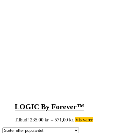
LOGIC By Forever™
Prisinterval:
Tilbud!
235,00
kr.
–
571,00
kr.
Vis varer
235,00 kr.
til
571,00 kr.