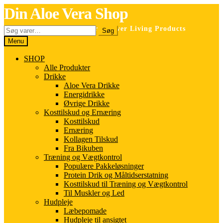
Spring
Spring
Din Aloe Vera Shop
til
til
navigation
indhold
Søg
Selvstændig forhandler for Forever Living Products
Søg
efter:
Menu
SHOP
Alle Produkter
Drikke
Aloe Vera Drikke
Energidrikke
Øvrige Drikke
Kosttilskud og Ernæring
Kosttilskud
Ernæring
Kollagen Tilskud
Fra Bikuben
Træning og Vægtkontrol
Populære Pakkeløsninger
Protein Drik og Måltidserstatning
Kosttilskud til Træning og Vægtkontrol
Til Muskler og Led
Hudpleje
Læbepomade
Hudpleje til ansigtet