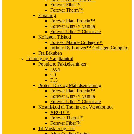
Forever Fiber™
Forever Therm™
Ernæring
Forever Plant Protein™
Forever Ultra™ Vanilla
Forever Ultra™ Chocolate
Kollagen Tilskud
Forever Marine Collagen™
Infinite By Forever™ Collagen Complex
Fra Bikuben
Træning og Vægtkontrol
Populære Pakkeløsninger
DX4
C9
F15
Protein Drik og Måltidserstatning
Forever Plant Protein™
Forever Ultra™ Vanilla
Forever Ultra™ Chocolate
Kosttilskud til Træning og Vægtkontrol
ARGI+™
Forever Therm™
Forever Fiber™
Til Muskler og Led
Aloe Cooling Lotion