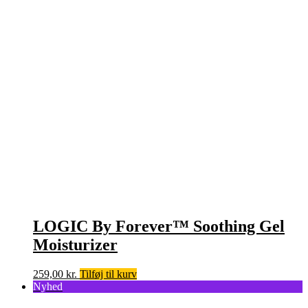
672,00 kr..
571,00 kr..
LOGIC By Forever™ Soothing Gel
Moisturizer
259,00
kr.
Tilføj til kurv
Nyhed