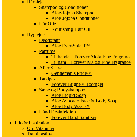
Hårpleje
Shampoo og Conditioner
Aloe-Jojoba Shampoo
Aloe-Jojoba Conditioner
Hår Olie
Nourishing Hair Oil
Hygiejne
Deodorant
Aloe Ever-Shield™
Parfume
Til hende – Forever Alofa Fine Fragrance
Til ham – Forever Malosi Fine Fragrance
After Shave
Gentleman’s Pride™
Tandpasta
Forever Bright™ Toothgel
Sæbe og Bodyshampoo
Aloe Liquid Soap
Aloe Avocado Face & Body Soap
Aloe Body Wash™
Hånd Desinfektion
Forever Hand Sanitizer
Info & Inspiration
Om Vitaminer
Træningstips