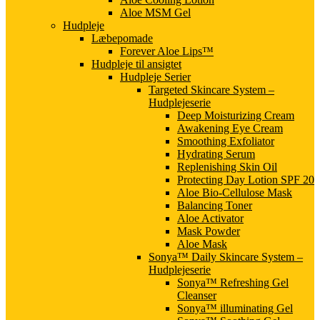
Aloe MSM Gel
Hudpleje
Læbepomade
Forever Aloe Lips™
Hudpleje til ansigtet
Hudpleje Serier
Targeted Skincare System –
Hudplejeserie
Deep Moisturizing Cream
Awakening Eye Cream
Smoothing Exfoliator
Hydrating Serum
Replenishing Skin Oil
Protecting Day Lotion SPF 20
Aloe Bio-Cellulose Mask
Balancing Toner
Aloe Activator
Mask Powder
Aloe Mask
Sonya™ Daily Skincare System –
Hudplejeserie
Sonya™ Refreshing Gel
Cleanser
Sonya™ illuminating Gel