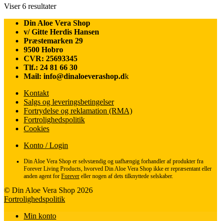
Sorteret
Viser 6 resultater
efter
Din Aloe Vera Shop
popularitet
v/ Gitte Herdis Hansen
Præstemarken 29
9500 Hobro
CVR: 25693345
Tlf.: 24 81 66 30
Mail: info@dinaloeverashop.d
k
Kontakt
Salgs og leveringsbetingelser
Fortrydelse og reklamation (RMA)
Fortrolighedspolitik
Cookies
Konto / Login
Din Aloe Vera Shop er selvstændig og uafhængig forhandler af produkter fra
Forever Living Products, hvorved Din Aloe Vera Shop ikke er repræsentant eller
anden agent for
Forever
eller nogen af dets tilknyttede selskaber.
© Din Aloe Vera Shop 2026
Fortrolighedspolitik
Min konto