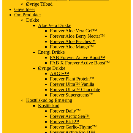
Øvrige Tilbud
Gave Ideer
Om Produkter
Drikke
Aloe Vera Drikke
Forever Aloe Vera Gel™
Forever Aloe Berry Nectar™
Forever Aloe Peaches™
Forever Aloe Mango™
Energi Drikke
FAB Forever Active Boost™
FAB X Forever Active Boost™
Øvrige Drikke
ARGI+™
Forever Plant Protein™
Forever Ultra™ Vanilla
Forever Ultra™ Chocolate
Forever Supergreens™
Kosttilskud og Ernæring
Kosttilskud
Forever Daily™
Forever Arctic Sea™
Forever Kids™
Forever Garlic-Thyme™
Forever Active Pro-B™