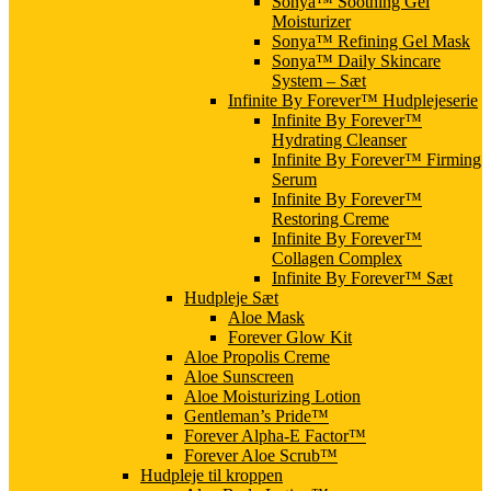
Sonya™ Soothing Gel
Moisturizer
Sonya™ Refining Gel Mask
Sonya™ Daily Skincare
System – Sæt
Infinite By Forever™ Hudplejeserie
Infinite By Forever™
Hydrating Cleanser
Infinite By Forever™ Firming
Serum
Infinite By Forever™
Restoring Creme
Infinite By Forever™
Collagen Complex
Infinite By Forever™ Sæt
Hudpleje Sæt
Aloe Mask
Forever Glow Kit
Aloe Propolis Creme
Aloe Sunscreen
Aloe Moisturizing Lotion
Gentleman’s Pride™
Forever Alpha-E Factor™
Forever Aloe Scrub™
Hudpleje til kroppen