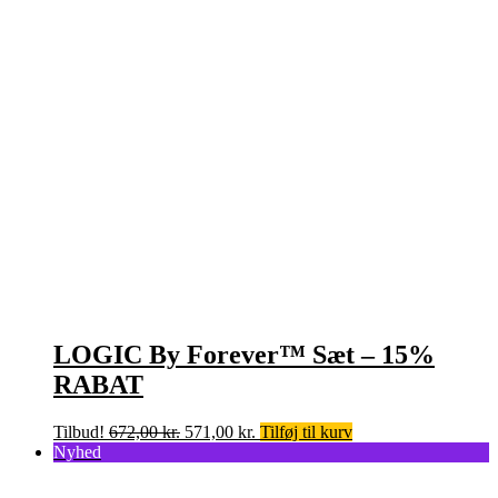
LOGIC By Forever™ Sæt – 15%
RABAT
Den
Den
Tilbud!
672,00
kr.
571,00
kr.
Tilføj til kurv
oprindelige
aktuelle
Nyhed
pris
pris
var:
er: