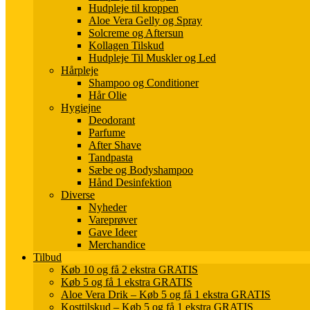
Hudpleje til kroppen
Aloe Vera Gelly og Spray
Solcreme og Aftersun
Kollagen Tilskud
Hudpleje Til Muskler og Led
Hårpleje
Shampoo og Conditioner
Hår Olie
Hygiejne
Deodorant
Parfume
After Shave
Tandpasta
Sæbe og Bodyshampoo
Hånd Desinfektion
Diverse
Nyheder
Vareprøver
Gave Ideer
Merchandice
Tilbud
Køb 10 og få 2 ekstra GRATIS
Køb 5 og få 1 ekstra GRATIS
Aloe Vera Drik – Køb 5 og få 1 ekstra GRATIS
Kosttilskud – Køb 5 og få 1 ekstra GRATIS