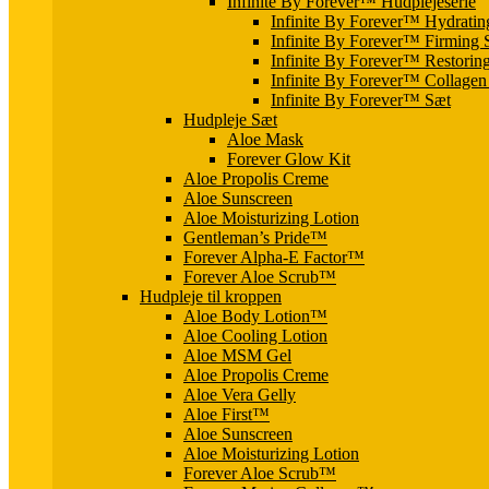
Infinite By Forever™ Hudplejeserie
Infinite By Forever™ Hydratin
Infinite By Forever™ Firming
Infinite By Forever™ Restorin
Infinite By Forever™ Collage
Infinite By Forever™ Sæt
Hudpleje Sæt
Aloe Mask
Forever Glow Kit
Aloe Propolis Creme
Aloe Sunscreen
Aloe Moisturizing Lotion
Gentleman’s Pride™
Forever Alpha-E Factor™
Forever Aloe Scrub™
Hudpleje til kroppen
Aloe Body Lotion™
Aloe Cooling Lotion
Aloe MSM Gel
Aloe Propolis Creme
Aloe Vera Gelly
Aloe First™
Aloe Sunscreen
Aloe Moisturizing Lotion
Forever Aloe Scrub™