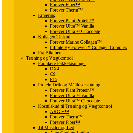
Forever Fiber™
Forever Therm™
Ernæring
Forever Plant Protein™
Forever Ultra™ Vanilla
Forever Ultra™ Chocolate
Kollagen Tilskud
Forever Marine Collagen™
Infinite By Forever™ Collagen Complex
Fra Bikuben
Træning og Vægtkontrol
Populære Pakkeløsninger
DX4
C9
F15
Protein Drik og Måltidserstatning
Forever Plant Protein™
Forever Ultra™ Vanilla
Forever Ultra™ Chocolate
Kosttilskud til Træning og Vægtkontrol
ARGI+™
Forever Therm™
Forever Fiber™
Til Muskler og Led
Aloe Cooling Lotion