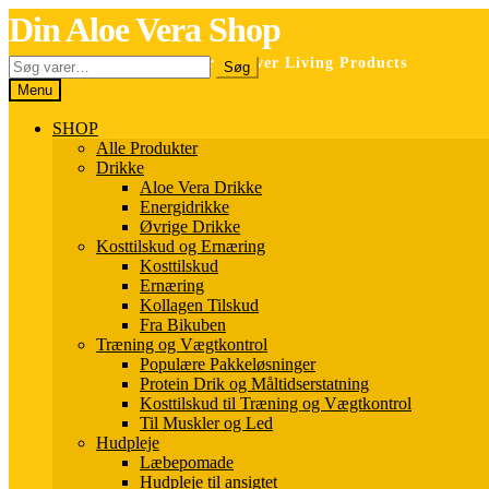
Spring
Spring
Din Aloe Vera Shop
til
til
navigation
indhold
Søg
Selvstændig forhandler for Forever Living Products
Søg
efter:
Menu
SHOP
Alle Produkter
Drikke
Aloe Vera Drikke
Energidrikke
Øvrige Drikke
Kosttilskud og Ernæring
Kosttilskud
Ernæring
Kollagen Tilskud
Fra Bikuben
Træning og Vægtkontrol
Populære Pakkeløsninger
Protein Drik og Måltidserstatning
Kosttilskud til Træning og Vægtkontrol
Til Muskler og Led
Hudpleje
Læbepomade
Hudpleje til ansigtet