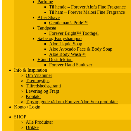
Parfume
Til hende – Forever Alofa Fine Fragrance
Til ham – Forever Malosi Fine Fragrance
After Shave
Gentleman’s Pride™
Tandpasta
Forever Bright™ Toothgel
Sæbe og Bodyshampoo
Aloe Liquid Soap
Aloe Avocado Face & Body Soap
Aloe Body Wash™
Hånd Desinfektion
Forever Hand Sanitizer
Info & Inspiration
Om Vitaminer
Træningstips
Tilfredshedsgaranti
Levering og Fragt
Kontakt
Tips og gode råd om Forever Aloe Vera produkter
Konto / Login
SHOP
Alle Produkter
Drikke