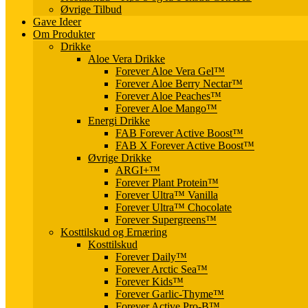
Øvrige Tilbud
Gave Ideer
Om Produkter
Drikke
Aloe Vera Drikke
Forever Aloe Vera Gel™
Forever Aloe Berry Nectar™
Forever Aloe Peaches™
Forever Aloe Mango™
Energi Drikke
FAB Forever Active Boost™
FAB X Forever Active Boost™
Øvrige Drikke
ARGI+™
Forever Plant Protein™
Forever Ultra™ Vanilla
Forever Ultra™ Chocolate
Forever Supergreens™
Kosttilskud og Ernæring
Kosttilskud
Forever Daily™
Forever Arctic Sea™
Forever Kids™
Forever Garlic-Thyme™
Forever Active Pro-B™