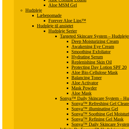
Aloe MSM Gel
Hudpleje
Læbepomade
Forever Aloe Lips™
Hudpleje til ansigtet
Hudpleje Serier
Targeted Skincare System – Hudpleje
Deep Moisturizing Cream
Awakening Eye Cream
Smoothing Exfoliator
Hydrating Serum
Replenishing Skin Oil
Protecting Day Lotion SPF 20
Aloe Bio-Cellulose Mask
Balancing Toner
Aloe Activator
Mask Powder
Aloe Mask
Sonya™ Daily Skincare System – Hud
Sonya™ Refreshing Gel Clean
Sonya™ illuminating Gel
Sonya™ Soothing Gel Moisturi
Sonya™ Refining Gel Mask
Sonya™ Daily Skincare Syste