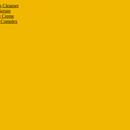
g Cleanser
 Serum
g Creme
n Complex