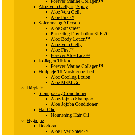
Forever Marine Collagen™
Aloe Vera Gelly og Spray
Aloe Vera Gelly
Aloe First™
Solcreme og Aftersun
Aloe Sunscreen
Protecting Day Lotion SPF 20
Aloe Body Lotion™
Aloe Vera Gelly
Aloe First™
Forever Aloe Lips™
Kollagen Tilskud
Forever Marine Collagen™
Hudpleje Til Muskler og Led
Aloe Cooling Lotion
Aloe MSM Gel
Hårpleje
Shampoo og Conditioner
Aloe-Jojoba Shampoo
Aloe-Jojoba Conditioner
Hår Olie
Nourishing Hair Oil
Hygiejne
Deodorant
Aloe Ever-Shield™