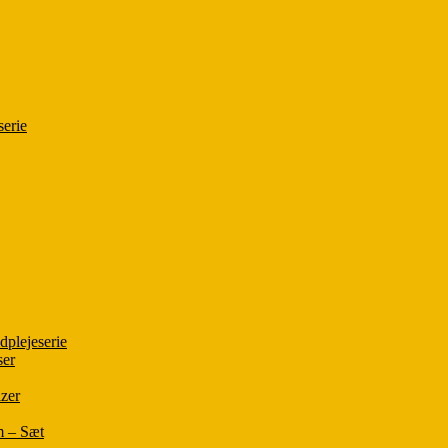
serie
plejeserie
ser
zer
m – Sæt