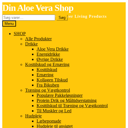
Spring
Spring
Din Aloe Vera Shop
til
til
navigation
indhold
Søg
Selvstændig forhandler for Forever Living Products
Søg
efter:
Menu
SHOP
Alle Produkter
Drikke
Aloe Vera Drikke
Energidrikke
Øvrige Drikke
Kosttilskud og Ernæring
Kosttilskud
Ernæring
Kollagen Tilskud
Fra Bikuben
Træning og Vægtkontrol
Populære Pakkeløsninger
Protein Drik og Måltidserstatning
Kosttilskud til Træning og Vægtkontrol
Til Muskler og Led
Hudpleje
Læbepomade
Hudpleje til ansigtet