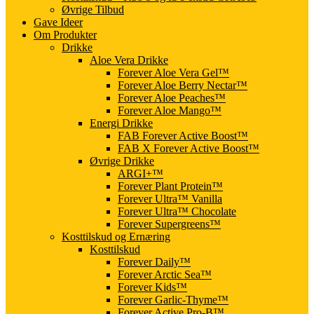
Øvrige Tilbud
Gave Ideer
Om Produkter
Drikke
Aloe Vera Drikke
Forever Aloe Vera Gel™
Forever Aloe Berry Nectar™
Forever Aloe Peaches™
Forever Aloe Mango™
Energi Drikke
FAB Forever Active Boost™
FAB X Forever Active Boost™
Øvrige Drikke
ARGI+™
Forever Plant Protein™
Forever Ultra™ Vanilla
Forever Ultra™ Chocolate
Forever Supergreens™
Kosttilskud og Ernæring
Kosttilskud
Forever Daily™
Forever Arctic Sea™
Forever Kids™
Forever Garlic-Thyme™
Forever Active Pro-B™