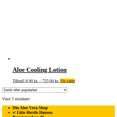
Aloe Cooling Lotion
Prisinterval:
Tilbud!
8,00
kr.
–
755,00
kr.
Vis varer
8,00 kr.
til
755,00 kr.
Sorteret
Viser 5 resultater
efter
Din Aloe Vera Shop
popularitet
v/ Gitte Herdis Hansen