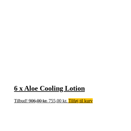
6 x Aloe Cooling Lotion
Den
Den
Tilbud!
906,00
kr.
755,00
kr.
Tilføj til kurv
oprindelige
aktuelle
pris
pris
var:
er:
906,00 kr..
755,00 kr..