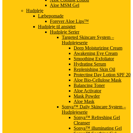
Aloe MSM Gel
Hudpleje
Læbepomade
Forever Aloe Lips™
Hudpleje til ansigtet
Hudpleje Serier
Targeted Skincare System –
Hudplejeserie
Deep Moisturizing Cream
Awakening Eye Cream
Smoothing Exfoliator
Hydrating Serum
Replenishing Skin Oil
Protecting Day Lotion SPF 20
Aloe Bio-Cellulose Mask
Balancing Toner
Aloe Activator
Mask Powder
Aloe Mask
Sonya™ Daily Skincare System –
Hudplejeserie
Sonya™ Refreshing Gel
Cleanser
Sonya™ illuminating Gel