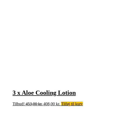
3 x Aloe Cooling Lotion
Den
Den
Tilbud!
453,00
kr.
408,00
kr.
Tilføj til kurv
oprindelige
aktuelle
pris
pris