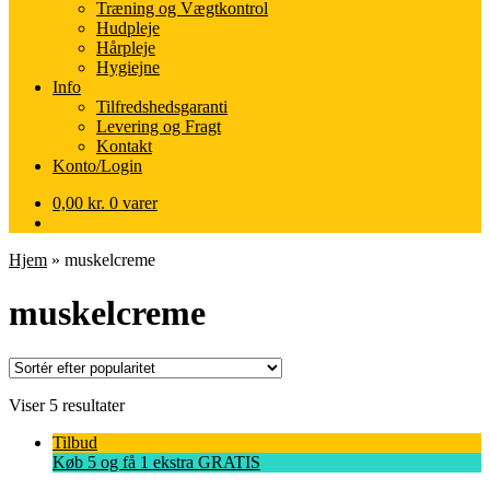
Træning og Vægtkontrol
Hudpleje
Hårpleje
Hygiejne
Info
Tilfredshedsgaranti
Levering og Fragt
Kontakt
Konto/Login
0,00
kr.
0 varer
Hjem
»
muskelcreme
muskelcreme
Sorteret
Viser 5 resultater
efter
Tilbud
popularitet
Køb 5 og få 1 ekstra GRATIS