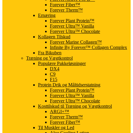
Forever Fiber™
Forever Therm™
Ernæring
Forever Plant Protein™
Forever Ultra™ Vanilla
Forever Ultra™ Chocolate
Kollagen Tilskud
Forever Marine Collagen™
Infinite By Forever™ Collagen Complex
Fra Bikuben
Træning og Vægtkontrol
Populære Pakkeløsninger
DX4
C9
F15
Protein Drik og Måltidserstatning
Forever Plant Protein™
Forever Ultra™ Vanilla
Forever Ultra™ Chocolate
Kosttilskud til Træning og Vægtkontrol
ARGI+™
Forever Therm™
Forever Fiber™
Til Muskler og Led
Aloe Cooling Lotion