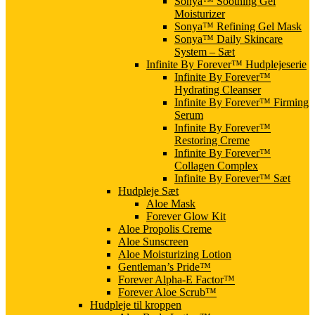
Sonya™ Soothing Gel
Moisturizer
Sonya™ Refining Gel Mask
Sonya™ Daily Skincare
System – Sæt
Infinite By Forever™ Hudplejeserie
Infinite By Forever™
Hydrating Cleanser
Infinite By Forever™ Firming
Serum
Infinite By Forever™
Restoring Creme
Infinite By Forever™
Collagen Complex
Infinite By Forever™ Sæt
Hudpleje Sæt
Aloe Mask
Forever Glow Kit
Aloe Propolis Creme
Aloe Sunscreen
Aloe Moisturizing Lotion
Gentleman’s Pride™
Forever Alpha-E Factor™
Forever Aloe Scrub™
Hudpleje til kroppen