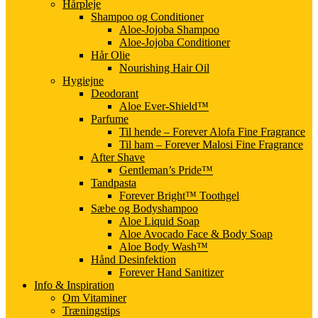
Hårpleje
Shampoo og Conditioner
Aloe-Jojoba Shampoo
Aloe-Jojoba Conditioner
Hår Olie
Nourishing Hair Oil
Hygiejne
Deodorant
Aloe Ever-Shield™
Parfume
Til hende – Forever Alofa Fine Fragrance
Til ham – Forever Malosi Fine Fragrance
After Shave
Gentleman’s Pride™
Tandpasta
Forever Bright™ Toothgel
Sæbe og Bodyshampoo
Aloe Liquid Soap
Aloe Avocado Face & Body Soap
Aloe Body Wash™
Hånd Desinfektion
Forever Hand Sanitizer
Info & Inspiration
Om Vitaminer
Træningstips