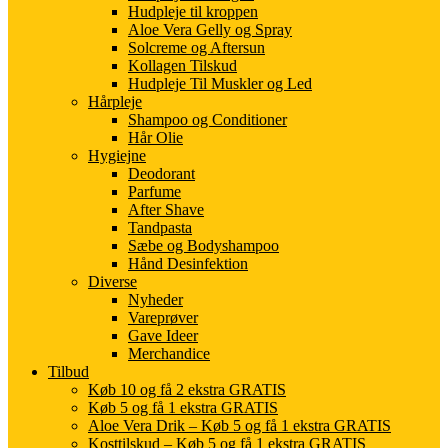
Hudpleje til kroppen
Aloe Vera Gelly og Spray
Solcreme og Aftersun
Kollagen Tilskud
Hudpleje Til Muskler og Led
Hårpleje
Shampoo og Conditioner
Hår Olie
Hygiejne
Deodorant
Parfume
After Shave
Tandpasta
Sæbe og Bodyshampoo
Hånd Desinfektion
Diverse
Nyheder
Vareprøver
Gave Ideer
Merchandice
Tilbud
Køb 10 og få 2 ekstra GRATIS
Køb 5 og få 1 ekstra GRATIS
Aloe Vera Drik – Køb 5 og få 1 ekstra GRATIS
Kosttilskud – Køb 5 og få 1 ekstra GRATIS