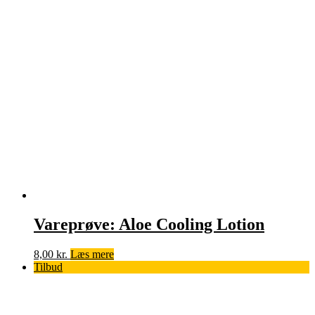
var:
er:
453,00 kr..
408,00 kr..
Vareprøve: Aloe Cooling Lotion
8,00
kr.
Læs mere
Tilbud