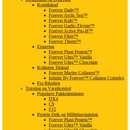
Kosttilskud
Forever Daily™
Forever Arctic Sea™
Forever Kids™
Forever Garlic-Thyme™
Forever Active Pro-B™
Forever Fiber™
Forever Therm™
Ernæring
Forever Plant Protein™
Forever Ultra™ Vanilla
Forever Ultra™ Chocolate
Kollagen Tilskud
Forever Marine Collagen™
Infinite By Forever™ Collagen Complex
Fra Bikuben
Træning og Vægtkontrol
Populære Pakkeløsninger
DX4
C9
F15
Protein Drik og Måltidserstatning
Forever Plant Protein™
Forever Ultra™ Vanilla