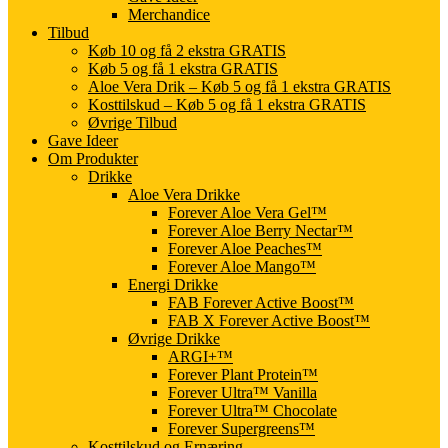
Merchandice
Tilbud
Køb 10 og få 2 ekstra GRATIS
Køb 5 og få 1 ekstra GRATIS
Aloe Vera Drik – Køb 5 og få 1 ekstra GRATIS
Kosttilskud – Køb 5 og få 1 ekstra GRATIS
Øvrige Tilbud
Gave Ideer
Om Produkter
Drikke
Aloe Vera Drikke
Forever Aloe Vera Gel™
Forever Aloe Berry Nectar™
Forever Aloe Peaches™
Forever Aloe Mango™
Energi Drikke
FAB Forever Active Boost™
FAB X Forever Active Boost™
Øvrige Drikke
ARGI+™
Forever Plant Protein™
Forever Ultra™ Vanilla
Forever Ultra™ Chocolate
Forever Supergreens™
Kosttilskud og Ernæring