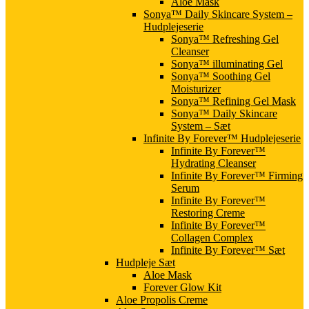
Aloe Mask
Sonya™ Daily Skincare System –
Hudplejeserie
Sonya™ Refreshing Gel
Cleanser
Sonya™ illuminating Gel
Sonya™ Soothing Gel
Moisturizer
Sonya™ Refining Gel Mask
Sonya™ Daily Skincare
System – Sæt
Infinite By Forever™ Hudplejeserie
Infinite By Forever™
Hydrating Cleanser
Infinite By Forever™ Firming
Serum
Infinite By Forever™
Restoring Creme
Infinite By Forever™
Collagen Complex
Infinite By Forever™ Sæt
Hudpleje Sæt
Aloe Mask
Forever Glow Kit
Aloe Propolis Creme