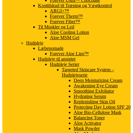
Forever Ultra™ Chocolate
Kosttilskud til Træning og Vægtkontrol
ARGI+™
Forever Therm™
Forever Fiber™
Til Muskler og Led
Aloe Cooling Lotion
Aloe MSM Gel
Hudpleje
Læbepomade
Forever Aloe Lips™
Hudpleje til ansigtet
Hudpleje Serier
Targeted Skincare System –
Hudplejeserie
Deep Moisturizing Cream
Awakening Eye Cream
Smoothing Exfoliator
Hydrating Serum
Replenishing Skin Oil
Protecting Day Lotion SPF 20
Aloe Bio-Cellulose Mask
Balancing Toner
Aloe Activator
Mask Powder