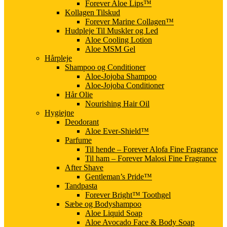
Forever Aloe Lips™
Kollagen Tilskud
Forever Marine Collagen™
Hudpleje Til Muskler og Led
Aloe Cooling Lotion
Aloe MSM Gel
Hårpleje
Shampoo og Conditioner
Aloe-Jojoba Shampoo
Aloe-Jojoba Conditioner
Hår Olie
Nourishing Hair Oil
Hygiejne
Deodorant
Aloe Ever-Shield™
Parfume
Til hende – Forever Alofa Fine Fragrance
Til ham – Forever Malosi Fine Fragrance
After Shave
Gentleman’s Pride™
Tandpasta
Forever Bright™ Toothgel
Sæbe og Bodyshampoo
Aloe Liquid Soap
Aloe Avocado Face & Body Soap