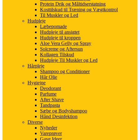
Protein Drik og Måltidserstatning
Kosttilskud til Træning og Vægtkontrol
Til Muskler og Led
Hudpleje
Læbepomade
Hudpleje til ansigtet
Hudpleje til kroppen
Aloe Vera Gelly og Spray
Solcreme og Aftersun
Kollagen Tilskud
Hudpleje Til Muskler og Led
Hårpleje
Shampoo og Conditioner
Hår Olie
Hygiejne
Deodorant
Parfume
After Shave
Tandpasta
Sæbe og Bodyshampoo
Hånd Desinfektion
Diverse
Nyheder
Vareprøver
Gave Ideer