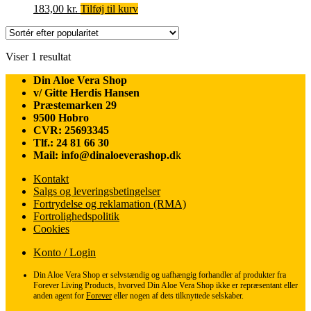
183,00
kr.
Tilføj til kurv
Viser 1 resultat
Din Aloe Vera Shop
v/ Gitte Herdis Hansen
Præstemarken 29
9500 Hobro
CVR: 25693345
Tlf.: 24 81 66 30
Mail: info@dinaloeverashop.d
k
Kontakt
Salgs og leveringsbetingelser
Fortrydelse og reklamation (RMA)
Fortrolighedspolitik
Cookies
Konto / Login
Din Aloe Vera Shop er selvstændig og uafhængig forhandler af produkter fra
Forever Living Products, hvorved Din Aloe Vera Shop ikke er repræsentant eller
anden agent for
Forever
eller nogen af dets tilknyttede selskaber.