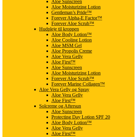
Aloe Sunscreen
Aloe Moisturizing Lotion
Gentleman’s Pride™
Forever Alpha-E Factor™
Forever Aloe Scrub™
Hudpleje til kroppen
Aloe Body Lotion™
Aloe Cooling Lotion
Aloe MSM Gel
Aloe Propolis Creme
Aloe Vera Gelly
Aloe First™
Aloe Sunscreen
Aloe Moisturizing Lotion
Forever Aloe Scrub™
Forever Marine Collagen™
Aloe Vera Gelly og Spray
Aloe Vera Gelly
Aloe First™
Solcreme og Aftersun
Aloe Sunscreen
Protecting Day Lotion SPF 20
Aloe Body Lotion™
Aloe Vera Gelly
Aloe First™