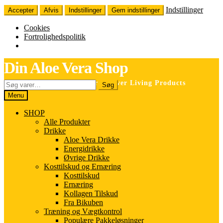
Indstillinger
Accepter
Afvis
Indstillinger
Gem indstillinger
Cookies
Fortrolighedspolitik
Spring
Spring
Din Aloe Vera Shop
til
til
navigation
indhold
Søg
Selvstændig forhandler for Forever Living Products
Søg
efter:
Menu
SHOP
Alle Produkter
Drikke
Aloe Vera Drikke
Energidrikke
Øvrige Drikke
Kosttilskud og Ernæring
Kosttilskud
Ernæring
Kollagen Tilskud
Fra Bikuben
Træning og Vægtkontrol
Populære Pakkeløsninger