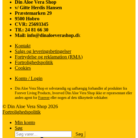
Din Aloe Vera Shop
v/ Gitte Herdis Hansen
Præstemarken 29
9500 Hobro
CVR: 25693345
Tlf.: 24 81 66 30
Mail: info@dinaloeverashop.d
k
Kontakt
Salgs og leveringsbetingelser
Fortrydelse og reklamation (RMA)
Fortrolighedspolitik
Cookies
Konto / Login
Din Aloe Vera Shop er selvstændig og uafhængig forhandler af produkter fra
Forever Living Products, hvorved Din Aloe Vera Shop ikke er repræsentant eller
anden agent for
Forever
eller nogen af dets tilknyttede selskaber.
© Din Aloe Vera Shop 2026
Fortrolighedspolitik
Min konto
Søg
Søg
Søg