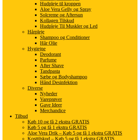
Hudpleje til kroppen
Aloe Vera Gelly og Spray
Solcreme og Aftersun
Kollagen Tilskud
Hudpleje Til Muskler og Led
Hårpleje
Shampoo og Conditioner
Hår Olie
Hygiejne
Deodorant
Parfume
After Shave
Tandpasta
Sæbe og Bodyshampoo
Hånd Desinfektion
Diverse
Nyheder
Vareprøver
Gave Ideer
Merchandice
Tilbud
Køb 10 og få 2 ekstra GRATIS
Køb 5 og få 1 ekstra GRATIS
Aloe Vera Drik – Køb 5 og få 1 ekstra GRATIS
Kosttilskud – Køb 5 og få 1 ekstra GRATIS