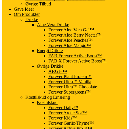
Øvrige Tilbud
Gave Ideer
Om Produkter
Drikke
Aloe Vera Drikke
Forever Aloe Vera Gel™
Forever Aloe Berry Nectar™
Forever Aloe Peaches™
Forever Aloe Mango™
Energi Drikke
FAB Forever Active Boost™
FAB X Forever Active Boost™
Øvrige Drikke
ARGI+™
Forever Plant Protein™
Forever Ultra™ Vanilla
Forever Ultra™ Chocolate
Forever Supergreens™
Kosttilskud og Ernæring
Kosttilskud
Forever Daily™
Forever Arctic Sea™
Forever Kids™
Forever Garlic-Thyme™
Forever Active Pro-B™