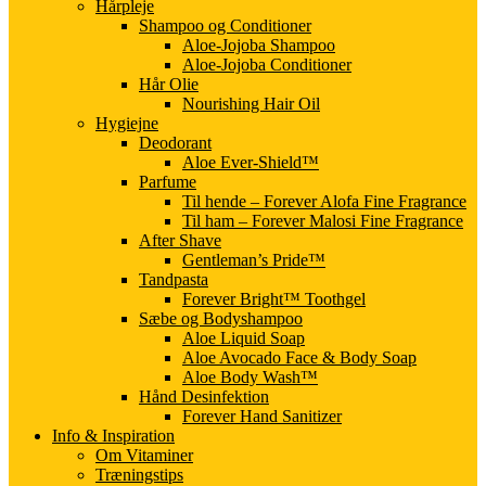
Hårpleje
Shampoo og Conditioner
Aloe-Jojoba Shampoo
Aloe-Jojoba Conditioner
Hår Olie
Nourishing Hair Oil
Hygiejne
Deodorant
Aloe Ever-Shield™
Parfume
Til hende – Forever Alofa Fine Fragrance
Til ham – Forever Malosi Fine Fragrance
After Shave
Gentleman’s Pride™
Tandpasta
Forever Bright™ Toothgel
Sæbe og Bodyshampoo
Aloe Liquid Soap
Aloe Avocado Face & Body Soap
Aloe Body Wash™
Hånd Desinfektion
Forever Hand Sanitizer
Info & Inspiration
Om Vitaminer
Træningstips