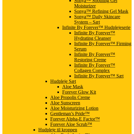
Sonya™ Soothing Gel
Moisturizer
Sonya™ Refining Gel Mask
Sonya™ Daily Skincare
System – Sæt
Infinite By Forever™ Hudplejeserie
Infinite By Forever™
Hydrating Cleanser
Infinite By Forever™ Firming
Serum
Infinite By Forever™
Restoring Creme
Infinite By Forever™
Collagen Complex
Infinite By Forever™ Sæt
Hudpleje Sæt
Aloe Mask
Forever Glow Kit
Aloe Propolis Creme
Aloe Sunscreen
Aloe Moisturizing Lotion
Gentleman’s Pride™
Forever Alpha-E Factor™
Forever Aloe Scrub™
Hudpleje til kroppen