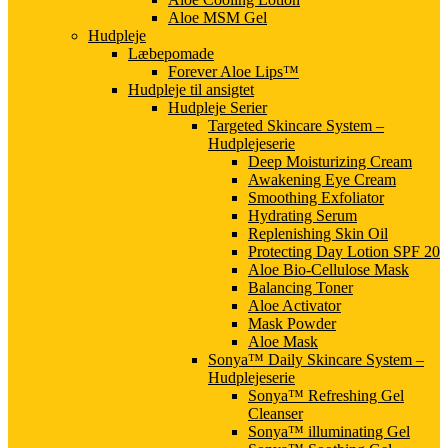
Aloe MSM Gel
Hudpleje
Læbepomade
Forever Aloe Lips™
Hudpleje til ansigtet
Hudpleje Serier
Targeted Skincare System –
Hudplejeserie
Deep Moisturizing Cream
Awakening Eye Cream
Smoothing Exfoliator
Hydrating Serum
Replenishing Skin Oil
Protecting Day Lotion SPF 20
Aloe Bio-Cellulose Mask
Balancing Toner
Aloe Activator
Mask Powder
Aloe Mask
Sonya™ Daily Skincare System –
Hudplejeserie
Sonya™ Refreshing Gel
Cleanser
Sonya™ illuminating Gel