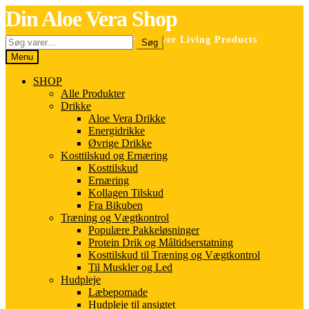
Spring
Spring
Din Aloe Vera Shop
til
til
navigation
indhold
Søg
Selvstændig forhandler for Forever Living Products
Søg
efter:
Menu
SHOP
Alle Produkter
Drikke
Aloe Vera Drikke
Energidrikke
Øvrige Drikke
Kosttilskud og Ernæring
Kosttilskud
Ernæring
Kollagen Tilskud
Fra Bikuben
Træning og Vægtkontrol
Populære Pakkeløsninger
Protein Drik og Måltidserstatning
Kosttilskud til Træning og Vægtkontrol
Til Muskler og Led
Hudpleje
Læbepomade
Hudpleje til ansigtet