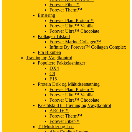
Forever Fiber™
Forever Therm™
Ernæring
Forever Plant Protein™
Forever Ultra™ Vanilla
Forever Ultra™ Chocolate
Kollagen Tilskud
Forever Marine Collagen™
Infinite By Forever™ Collagen Complex
Fra Bikuben
Træning og Vægtkontrol
Populære Pakkeløsninger
DX4
C9
F15
Protein Drik og Måltidserstatning
Forever Plant Protein™
Forever Ultra™ Vanilla
Forever Ultra™ Chocolate
Kosttilskud til Træning og Vægtkontrol
ARGI+™
Forever Therm™
Forever Fiber™
Til Muskler og Led
Aloe Cooling Lotion