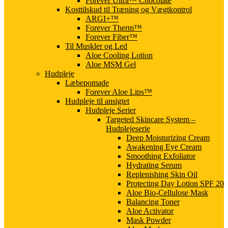
Forever Ultra™ Chocolate
Kosttilskud til Træning og Vægtkontrol
ARGI+™
Forever Therm™
Forever Fiber™
Til Muskler og Led
Aloe Cooling Lotion
Aloe MSM Gel
Hudpleje
Læbepomade
Forever Aloe Lips™
Hudpleje til ansigtet
Hudpleje Serier
Targeted Skincare System –
Hudplejeserie
Deep Moisturizing Cream
Awakening Eye Cream
Smoothing Exfoliator
Hydrating Serum
Replenishing Skin Oil
Protecting Day Lotion SPF 20
Aloe Bio-Cellulose Mask
Balancing Toner
Aloe Activator
Mask Powder