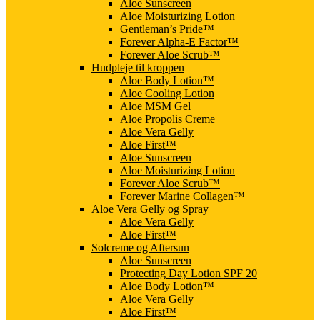
Aloe Sunscreen
Aloe Moisturizing Lotion
Gentleman’s Pride™
Forever Alpha-E Factor™
Forever Aloe Scrub™
Hudpleje til kroppen
Aloe Body Lotion™
Aloe Cooling Lotion
Aloe MSM Gel
Aloe Propolis Creme
Aloe Vera Gelly
Aloe First™
Aloe Sunscreen
Aloe Moisturizing Lotion
Forever Aloe Scrub™
Forever Marine Collagen™
Aloe Vera Gelly og Spray
Aloe Vera Gelly
Aloe First™
Solcreme og Aftersun
Aloe Sunscreen
Protecting Day Lotion SPF 20
Aloe Body Lotion™
Aloe Vera Gelly
Aloe First™