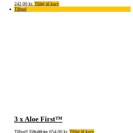
242,00
kr.
Tilføj til kurv
Tilbud
3 x Aloe First™
Den
Den
Tilbud!
726,00
kr.
654,00
kr.
Tilføj til kurv