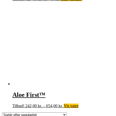
oprindelige
aktuelle
pris
pris
var:
er:
726,00 kr..
654,00 kr..
Aloe First™
Prisinterval:
Tilbud!
242,00
kr.
–
654,00
kr.
Vis varer
242,00 kr.
til