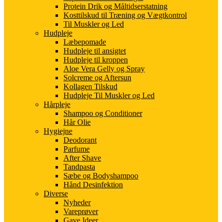
Protein Drik og Måltidserstatning
Kosttilskud til Træning og Vægtkontrol
Til Muskler og Led
Hudpleje
Læbepomade
Hudpleje til ansigtet
Hudpleje til kroppen
Aloe Vera Gelly og Spray
Solcreme og Aftersun
Kollagen Tilskud
Hudpleje Til Muskler og Led
Hårpleje
Shampoo og Conditioner
Hår Olie
Hygiejne
Deodorant
Parfume
After Shave
Tandpasta
Sæbe og Bodyshampoo
Hånd Desinfektion
Diverse
Nyheder
Vareprøver
Gave Ideer