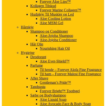
Forever Aloe Lips™
Kollagen Tilskud
Forever Marine Collagen™
Hudpleje Til Muskler og Led
Aloe Cooling Lotion
Aloe MSM Gel
Hårpleje
Shampoo og Conditioner
Aloe-Jojoba Shampoo
Aloe-Jojoba Conditioner
Hår Olie
Nourishing Hair Oil
Hygiejne
Deodorant
Aloe Ever-Shield™
Parfume
Til hende – Forever Alofa Fine Fragrance
Til ham – Forever Malosi Fine Fragrance
After Shave
Gentleman’s Pride™
Tandpasta
Forever Bright™ Toothgel
Sæbe og Bodyshampoo
Aloe Liquid Soap
Aloe Avocado Face & Body Soap