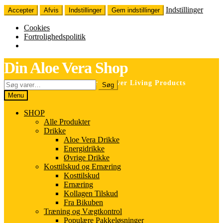
Indstillinger
Accepter
Afvis
Indstillinger
Gem indstillinger
Cookies
Fortrolighedspolitik
Spring
Spring
Din Aloe Vera Shop
til
til
navigation
indhold
Søg
Selvstændig forhandler for Forever Living Products
Søg
efter:
Menu
SHOP
Alle Produkter
Drikke
Aloe Vera Drikke
Energidrikke
Øvrige Drikke
Kosttilskud og Ernæring
Kosttilskud
Ernæring
Kollagen Tilskud
Fra Bikuben
Træning og Vægtkontrol
Populære Pakkeløsninger