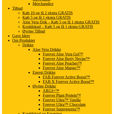
Merchandice
Tilbud
Køb 10 og få 2 ekstra GRATIS
Køb 5 og få 1 ekstra GRATIS
Aloe Vera Drik – Køb 5 og få 1 ekstra GRATIS
Kosttilskud – Køb 5 og få 1 ekstra GRATIS
Øvrige Tilbud
Gave Ideer
Om Produkter
Drikke
Aloe Vera Drikke
Forever Aloe Vera Gel™
Forever Aloe Berry Nectar™
Forever Aloe Peaches™
Forever Aloe Mango™
Energi Drikke
FAB Forever Active Boost™
FAB X Forever Active Boost™
Øvrige Drikke
ARGI+™
Forever Plant Protein™
Forever Ultra™ Vanilla
Forever Ultra™ Chocolate
Forever Supergreens™
Kosttilskud og Ernæring