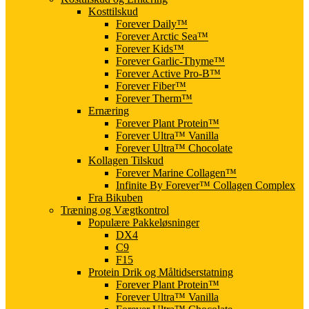
Kosttilskud
Forever Daily™
Forever Arctic Sea™
Forever Kids™
Forever Garlic-Thyme™
Forever Active Pro-B™
Forever Fiber™
Forever Therm™
Ernæring
Forever Plant Protein™
Forever Ultra™ Vanilla
Forever Ultra™ Chocolate
Kollagen Tilskud
Forever Marine Collagen™
Infinite By Forever™ Collagen Complex
Fra Bikuben
Træning og Vægtkontrol
Populære Pakkeløsninger
DX4
C9
F15
Protein Drik og Måltidserstatning
Forever Plant Protein™
Forever Ultra™ Vanilla