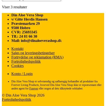
654,00 kr.
Sorteret
Viser 3 resultater
efter
Din Aloe Vera Shop
popularitet
v/ Gitte Herdis Hansen
Præstemarken 29
9500 Hobro
CVR: 25693345
Tlf.: 24 81 66 30
Mail: info@dinaloeverashop.d
k
Kontakt
Salgs og leveringsbetingelser
Fortrydelse og reklamation (RMA)
Fortrolighedspolitik
Cookies
Konto / Login
Din Aloe Vera Shop er selvstændig og uafhængig forhandler af produkter fra
Forever Living Products, hvorved Din Aloe Vera Shop ikke er repræsentant eller
anden agent for
Forever
eller nogen af dets tilknyttede selskaber.
© Din Aloe Vera Shop 2026
Fortrolighedspolitik