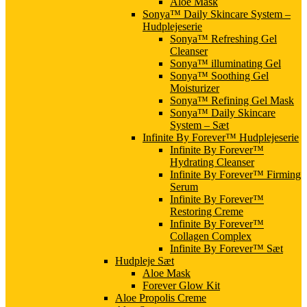
Aloe Mask
Sonya™ Daily Skincare System –
Hudplejeserie
Sonya™ Refreshing Gel
Cleanser
Sonya™ illuminating Gel
Sonya™ Soothing Gel
Moisturizer
Sonya™ Refining Gel Mask
Sonya™ Daily Skincare
System – Sæt
Infinite By Forever™ Hudplejeserie
Infinite By Forever™
Hydrating Cleanser
Infinite By Forever™ Firming
Serum
Infinite By Forever™
Restoring Creme
Infinite By Forever™
Collagen Complex
Infinite By Forever™ Sæt
Hudpleje Sæt
Aloe Mask
Forever Glow Kit
Aloe Propolis Creme