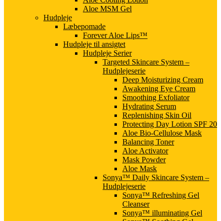
Aloe MSM Gel
Hudpleje
Læbepomade
Forever Aloe Lips™
Hudpleje til ansigtet
Hudpleje Serier
Targeted Skincare System –
Hudplejeserie
Deep Moisturizing Cream
Awakening Eye Cream
Smoothing Exfoliator
Hydrating Serum
Replenishing Skin Oil
Protecting Day Lotion SPF 20
Aloe Bio-Cellulose Mask
Balancing Toner
Aloe Activator
Mask Powder
Aloe Mask
Sonya™ Daily Skincare System –
Hudplejeserie
Sonya™ Refreshing Gel
Cleanser
Sonya™ illuminating Gel