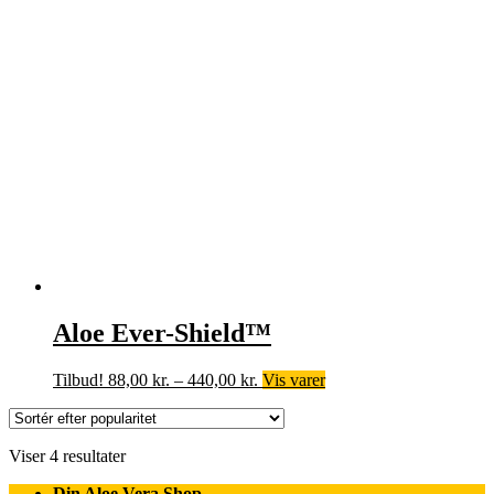
528,00 kr..
440,00 kr..
Aloe Ever-Shield™
Prisinterval:
Tilbud!
88,00
kr.
–
440,00
kr.
Vis varer
88,00 kr.
til
440,00 kr.
Sorteret
Viser 4 resultater
efter
Din Aloe Vera Shop