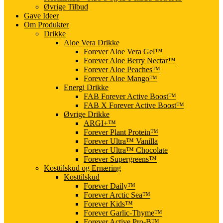
Øvrige Tilbud
Gave Ideer
Om Produkter
Drikke
Aloe Vera Drikke
Forever Aloe Vera Gel™
Forever Aloe Berry Nectar™
Forever Aloe Peaches™
Forever Aloe Mango™
Energi Drikke
FAB Forever Active Boost™
FAB X Forever Active Boost™
Øvrige Drikke
ARGI+™
Forever Plant Protein™
Forever Ultra™ Vanilla
Forever Ultra™ Chocolate
Forever Supergreens™
Kosttilskud og Ernæring
Kosttilskud
Forever Daily™
Forever Arctic Sea™
Forever Kids™
Forever Garlic-Thyme™
Forever Active Pro-B™