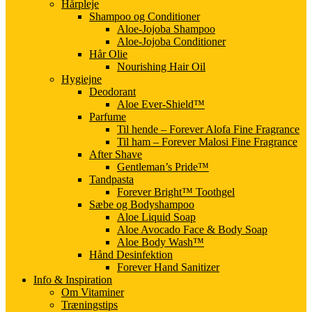
Hårpleje
Shampoo og Conditioner
Aloe-Jojoba Shampoo
Aloe-Jojoba Conditioner
Hår Olie
Nourishing Hair Oil
Hygiejne
Deodorant
Aloe Ever-Shield™
Parfume
Til hende – Forever Alofa Fine Fragrance
Til ham – Forever Malosi Fine Fragrance
After Shave
Gentleman’s Pride™
Tandpasta
Forever Bright™ Toothgel
Sæbe og Bodyshampoo
Aloe Liquid Soap
Aloe Avocado Face & Body Soap
Aloe Body Wash™
Hånd Desinfektion
Forever Hand Sanitizer
Info & Inspiration
Om Vitaminer
Træningstips