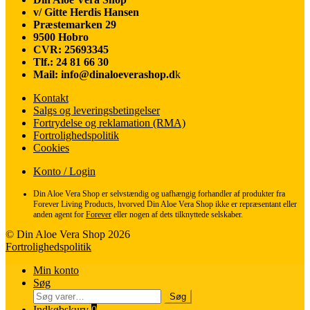
popularitet
v/ Gitte Herdis Hansen
Præstemarken 29
9500 Hobro
CVR: 25693345
Tlf.: 24 81 66 30
Mail: info@dinaloeverashop.d
k
Kontakt
Salgs og leveringsbetingelser
Fortrydelse og reklamation (RMA)
Fortrolighedspolitik
Cookies
Konto / Login
Din Aloe Vera Shop er selvstændig og uafhængig forhandler af produkter fra
Forever Living Products, hvorved Din Aloe Vera Shop ikke er repræsentant eller
anden agent for
Forever
eller nogen af dets tilknyttede selskaber.
© Din Aloe Vera Shop 2026
Fortrolighedspolitik
Min konto
Søg
Søg
Søg
efter:
Indkøbskurv
0