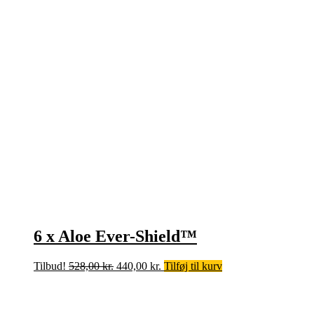
var:
er:
264,00 kr..
238,00 kr..
6 x Aloe Ever-Shield™
Den
Den
Tilbud!
528,00
kr.
440,00
kr.
Tilføj til kurv
oprindelige
aktuelle
pris
pris
var:
er: