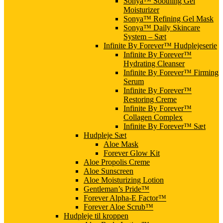
Sonya™ Soothing Gel
Moisturizer
Sonya™ Refining Gel Mask
Sonya™ Daily Skincare
System – Sæt
Infinite By Forever™ Hudplejeserie
Infinite By Forever™
Hydrating Cleanser
Infinite By Forever™ Firming
Serum
Infinite By Forever™
Restoring Creme
Infinite By Forever™
Collagen Complex
Infinite By Forever™ Sæt
Hudpleje Sæt
Aloe Mask
Forever Glow Kit
Aloe Propolis Creme
Aloe Sunscreen
Aloe Moisturizing Lotion
Gentleman’s Pride™
Forever Alpha-E Factor™
Forever Aloe Scrub™
Hudpleje til kroppen