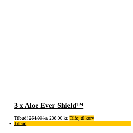
3 x Aloe Ever-Shield™
Den
Den
Tilbud!
264,00
kr.
238,00
kr.
Tilføj til kurv
oprindelige
aktuelle
Tilbud
pris
pris