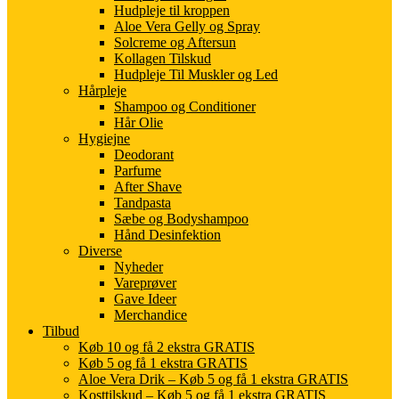
Hudpleje til kroppen
Aloe Vera Gelly og Spray
Solcreme og Aftersun
Kollagen Tilskud
Hudpleje Til Muskler og Led
Hårpleje
Shampoo og Conditioner
Hår Olie
Hygiejne
Deodorant
Parfume
After Shave
Tandpasta
Sæbe og Bodyshampoo
Hånd Desinfektion
Diverse
Nyheder
Vareprøver
Gave Ideer
Merchandice
Tilbud
Køb 10 og få 2 ekstra GRATIS
Køb 5 og få 1 ekstra GRATIS
Aloe Vera Drik – Køb 5 og få 1 ekstra GRATIS
Kosttilskud – Køb 5 og få 1 ekstra GRATIS