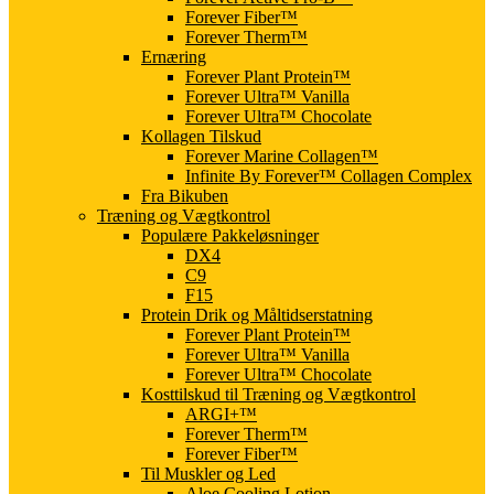
Forever Fiber™
Forever Therm™
Ernæring
Forever Plant Protein™
Forever Ultra™ Vanilla
Forever Ultra™ Chocolate
Kollagen Tilskud
Forever Marine Collagen™
Infinite By Forever™ Collagen Complex
Fra Bikuben
Træning og Vægtkontrol
Populære Pakkeløsninger
DX4
C9
F15
Protein Drik og Måltidserstatning
Forever Plant Protein™
Forever Ultra™ Vanilla
Forever Ultra™ Chocolate
Kosttilskud til Træning og Vægtkontrol
ARGI+™
Forever Therm™
Forever Fiber™
Til Muskler og Led
Aloe Cooling Lotion