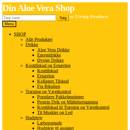
Spring
Spring
Din Aloe Vera Shop
til
til
navigation
indhold
Søg
Selvstændig forhandler for Forever Living Products
Søg
efter:
Menu
SHOP
Alle Produkter
Drikke
Aloe Vera Drikke
Energidrikke
Øvrige Drikke
Kosttilskud og Ernæring
Kosttilskud
Ernæring
Kollagen Tilskud
Fra Bikuben
Træning og Vægtkontrol
Populære Pakkeløsninger
Protein Drik og Måltidserstatning
Kosttilskud til Træning og Vægtkontrol
Til Muskler og Led
Hudpleje
Læbepomade
Hudpleje til ansigtet