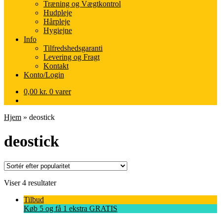
Træning og Vægtkontrol
Hudpleje
Hårpleje
Hygiejne
Info
Tilfredshedsgaranti
Levering og Fragt
Kontakt
Konto/Login
0,00
kr.
0 varer
Hjem
»
deostick
deostick
Sorteret
Viser 4 resultater
efter
Tilbud
popularitet
Køb 5 og få 1 ekstra GRATIS