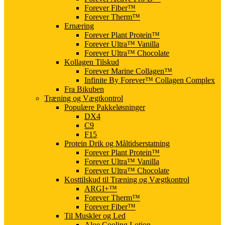
Forever Fiber™
Forever Therm™
Ernæring
Forever Plant Protein™
Forever Ultra™ Vanilla
Forever Ultra™ Chocolate
Kollagen Tilskud
Forever Marine Collagen™
Infinite By Forever™ Collagen Complex
Fra Bikuben
Træning og Vægtkontrol
Populære Pakkeløsninger
DX4
C9
F15
Protein Drik og Måltidserstatning
Forever Plant Protein™
Forever Ultra™ Vanilla
Forever Ultra™ Chocolate
Kosttilskud til Træning og Vægtkontrol
ARGI+™
Forever Therm™
Forever Fiber™
Til Muskler og Led
Aloe Cooling Lotion