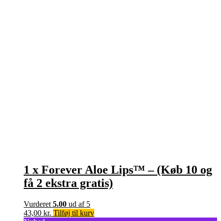
1 x Forever Aloe Lips™ – (Køb 10 og
få 2 ekstra gratis)
Vurderet
5.00
ud af 5
43,00
kr.
Tilføj til kurv