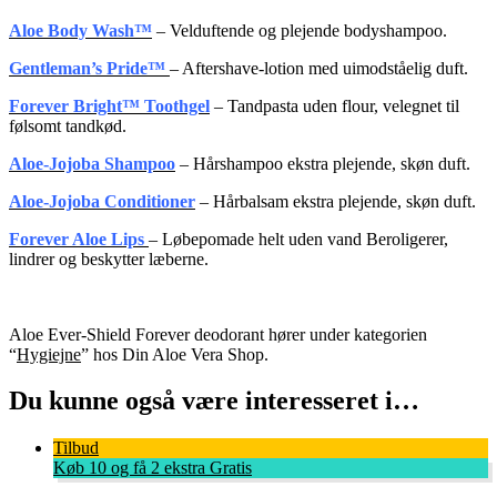
Aloe Body Wash™
– Velduftende og plejende bodyshampoo.
Gentleman’s Pride™
– Aftershave-lotion med uimodståelig duft.
Forever Bright™ Toothgel
– Tandpasta uden flour, velegnet til
følsomt tandkød.
Aloe-Jojoba Shampoo
– Hårshampoo ekstra plejende, skøn duft.
Aloe-Jojoba Conditioner
– Hårbalsam ekstra plejende, skøn duft.
Forever Aloe Lips
– Løbepomade helt uden vand Beroligerer,
lindrer og beskytter læberne.
Aloe Ever-Shield Forever deodorant hører under kategorien
“
Hygiejne
” hos Din Aloe Vera Shop.
Du kunne også være interesseret i…
Tilbud
Køb 10 og få 2 ekstra Gratis