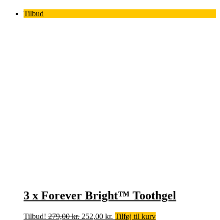
264,00 kr..
238,00 kr..
Tilbud
3 x Forever Bright™ Toothgel
Den
Den
Tilbud!
279,00
kr.
252,00
kr.
Tilføj til kurv