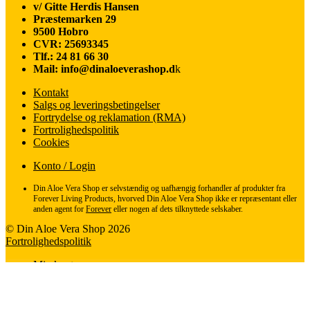
v/ Gitte Herdis Hansen
var:
er:
Præstemarken 29
546,00 kr..
492,00 kr..
9500 Hobro
CVR: 25693345
Tlf.: 24 81 66 30
Mail: info@dinaloeverashop.d
k
Kontakt
Salgs og leveringsbetingelser
Fortrydelse og reklamation (RMA)
Fortrolighedspolitik
Cookies
Konto / Login
Din Aloe Vera Shop er selvstændig og uafhængig forhandler af produkter fra
Forever Living Products, hvorved Din Aloe Vera Shop ikke er repræsentant eller
anden agent for
Forever
eller nogen af dets tilknyttede selskaber.
© Din Aloe Vera Shop 2026
Fortrolighedspolitik
Min konto
Søg
Søg
Søg
efter:
Indkøbskurv
0