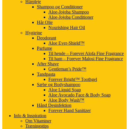
Hårpleje
Shampoo og Conditioner
Aloe-Jojoba Shampoo
Aloe-Jojoba Conditioner
Hår Olie
Nourishing Hair Oil
Hygiejne
Deodorant
Aloe Ever-Shield™
Parfume
Til hende – Forever Alofa Fine Fragrance
Til ham – Forever Malosi Fine Fragrance
After Shave
Gentleman’s Pride™
Tandpasta
Forever Bright™ Toothgel
Sæbe og Bodyshampoo
Aloe Liquid Soap
Aloe Avocado Face & Body Soap
Aloe Body Wash™
Hånd Desinfektion
Forever Hand Sanitizer
Info & Inspiration
Om Vitaminer
Træningstips