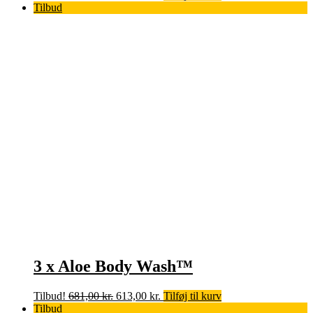
oprindelige
aktuelle
Tilbud
pris
pris
var:
er:
279,00 kr..
252,00 kr..
3 x Aloe Body Wash™
Den
Den
Tilbud!
681,00
kr.
613,00
kr.
Tilføj til kurv
oprindelige
aktuelle
Tilbud