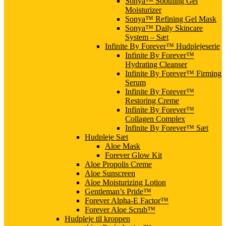
Sonya™ Soothing Gel
Moisturizer
Sonya™ Refining Gel Mask
Sonya™ Daily Skincare
System – Sæt
Infinite By Forever™ Hudplejeserie
Infinite By Forever™
Hydrating Cleanser
Infinite By Forever™ Firming
Serum
Infinite By Forever™
Restoring Creme
Infinite By Forever™
Collagen Complex
Infinite By Forever™ Sæt
Hudpleje Sæt
Aloe Mask
Forever Glow Kit
Aloe Propolis Creme
Aloe Sunscreen
Aloe Moisturizing Lotion
Gentleman’s Pride™
Forever Alpha-E Factor™
Forever Aloe Scrub™
Hudpleje til kroppen