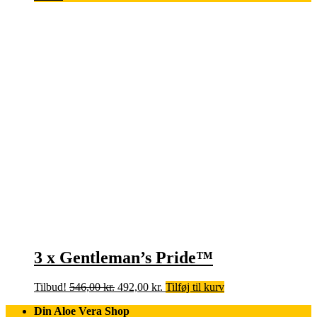
pris
pris
var:
er:
681,00 kr..
613,00 kr..
3 x Gentleman’s Pride™
Den
Den
Tilbud!
546,00
kr.
492,00
kr.
Tilføj til kurv
oprindelige
aktuelle
Din Aloe Vera Shop
pris
pris