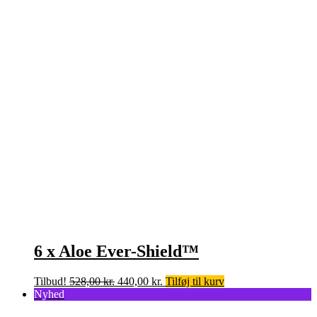
6 x Aloe Ever-Shield™
Den
Den
Tilbud!
528,00
kr.
440,00
kr.
Tilføj til kurv
oprindelige
aktuelle
Nyhed
pris
pris