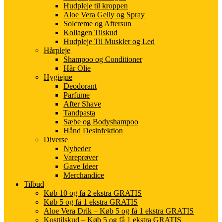
Hudpleje til kroppen
Aloe Vera Gelly og Spray
Solcreme og Aftersun
Kollagen Tilskud
Hudpleje Til Muskler og Led
Hårpleje
Shampoo og Conditioner
Hår Olie
Hygiejne
Deodorant
Parfume
After Shave
Tandpasta
Sæbe og Bodyshampoo
Hånd Desinfektion
Diverse
Nyheder
Vareprøver
Gave Ideer
Merchandice
Tilbud
Køb 10 og få 2 ekstra GRATIS
Køb 5 og få 1 ekstra GRATIS
Aloe Vera Drik – Køb 5 og få 1 ekstra GRATIS
Kosttilskud – Køb 5 og få 1 ekstra GRATIS