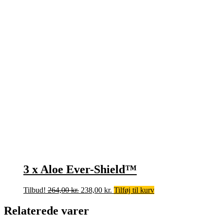
3 x Aloe Ever-Shield™
Den
Den
Tilbud!
264,00
kr.
238,00
kr.
Tilføj til kurv
oprindelige
aktuelle
pris
pris
Relaterede varer
var:
er: