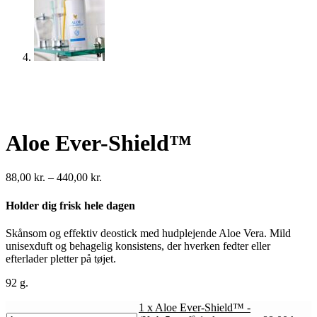
Aloe Ever-Shield™
Prisinterval:
88,00
kr.
–
440,00
kr.
88,00 kr.
til
Holder dig frisk hele dagen
440,00 kr.
Skånsom og effektiv deostick med hudplejende Aloe Vera. Mild
unisexduft og behagelig konsistens, der hverken fedter eller
efterlader pletter på tøjet.
92 g.
1 x Aloe Ever-Shield™ -