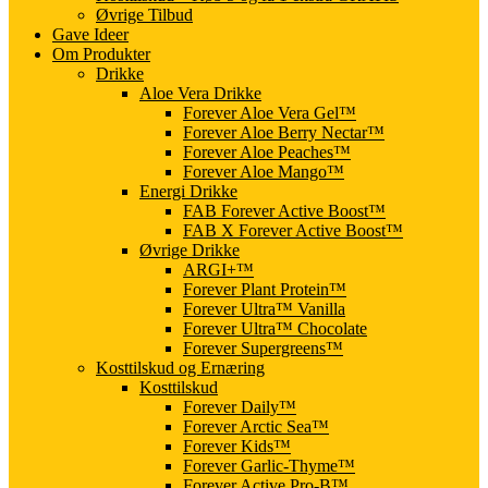
Øvrige Tilbud
Gave Ideer
Om Produkter
Drikke
Aloe Vera Drikke
Forever Aloe Vera Gel™
Forever Aloe Berry Nectar™
Forever Aloe Peaches™
Forever Aloe Mango™
Energi Drikke
FAB Forever Active Boost™
FAB X Forever Active Boost™
Øvrige Drikke
ARGI+™
Forever Plant Protein™
Forever Ultra™ Vanilla
Forever Ultra™ Chocolate
Forever Supergreens™
Kosttilskud og Ernæring
Kosttilskud
Forever Daily™
Forever Arctic Sea™
Forever Kids™
Forever Garlic-Thyme™
Forever Active Pro-B™