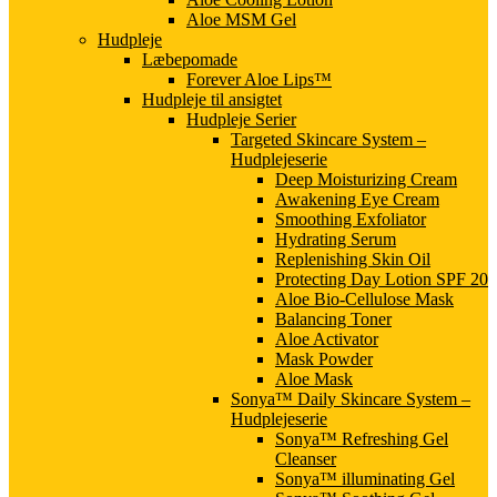
Aloe MSM Gel
Hudpleje
Læbepomade
Forever Aloe Lips™
Hudpleje til ansigtet
Hudpleje Serier
Targeted Skincare System –
Hudplejeserie
Deep Moisturizing Cream
Awakening Eye Cream
Smoothing Exfoliator
Hydrating Serum
Replenishing Skin Oil
Protecting Day Lotion SPF 20
Aloe Bio-Cellulose Mask
Balancing Toner
Aloe Activator
Mask Powder
Aloe Mask
Sonya™ Daily Skincare System –
Hudplejeserie
Sonya™ Refreshing Gel
Cleanser
Sonya™ illuminating Gel