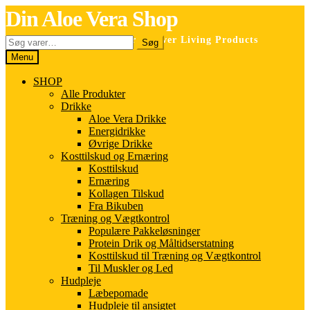
Spring
Spring
Din Aloe Vera Shop
til
til
navigation
indhold
Søg
Selvstændig forhandler for Forever Living Products
Søg
efter:
Menu
SHOP
Alle Produkter
Drikke
Aloe Vera Drikke
Energidrikke
Øvrige Drikke
Kosttilskud og Ernæring
Kosttilskud
Ernæring
Kollagen Tilskud
Fra Bikuben
Træning og Vægtkontrol
Populære Pakkeløsninger
Protein Drik og Måltidserstatning
Kosttilskud til Træning og Vægtkontrol
Til Muskler og Led
Hudpleje
Læbepomade
Hudpleje til ansigtet