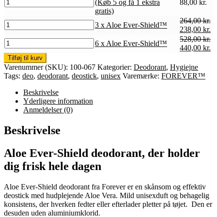
1
(Køb 5 og få 1 ekstra
88,00
kr.
x
gratis)
Aloe
264,00
kr.
3
3 x Aloe Ever-Shield™
Ever-
Den
D
238,00
kr.
x
Shield™
oprindelige
ak
528,00
kr.
Aloe
6
6 x Aloe Ever-Shield™
-
pris
pr
Den
D
440,00
kr.
Ever-
x
(Køb
var:
er
oprindelige
ak
Shield™
Tilføj til kurv
Aloe
5
264,00 kr..
23
pris
pr
antal
Varenummer (SKU):
100-067
Kategorier:
Deodorant
,
Hygiejne
Ever-
og
var:
er
Tags:
deo
,
deodorant
,
deostick
,
unisex
Varemærke:
FOREVER™
Shield™
få
528,00 kr..
44
antal
1
Beskrivelse
ekstra
Yderligere information
gratis)
Anmeldelser (0)
antal
Beskrivelse
Aloe Ever-Shield deodorant, der holder
dig frisk hele dagen
Aloe Ever-Shield deodorant fra Forever er en skånsom og effektiv
deostick med hudplejende Aloe Vera. Mild unisexduft og behagelig
konsistens, der hverken fedter eller efterlader pletter på tøjet. Den er
desuden uden aluminiumklorid.