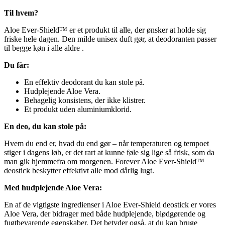
Til hvem?
Aloe Ever-Shield™ er et produkt til alle, der ønsker at holde sig
friske hele dagen. Den milde unisex duft gør, at deodoranten passer
til begge køn i alle aldre .
Du får:
En effektiv deodorant du kan stole på.
Hudplejende Aloe Vera.
Behagelig konsistens, der ikke klistrer.
Et produkt uden aluminiumklorid.
En deo, du kan stole på:
Hvem du end er, hvad du end gør – når temperaturen og tempoet
stiger i dagens løb, er det rart at kunne føle sig lige så frisk, som da
man gik hjemmefra om morgenen. Forever Aloe Ever-Shield™
deostick beskytter effektivt alle mod dårlig lugt.
Med hudplejende Aloe Vera:
En af de vigtigste ingredienser i Aloe Ever-Shield deostick er vores
Aloe Vera, der bidrager med både hudplejende, blødgørende og
fugtbevarende egenskaber. Det betyder også, at du kan bruge