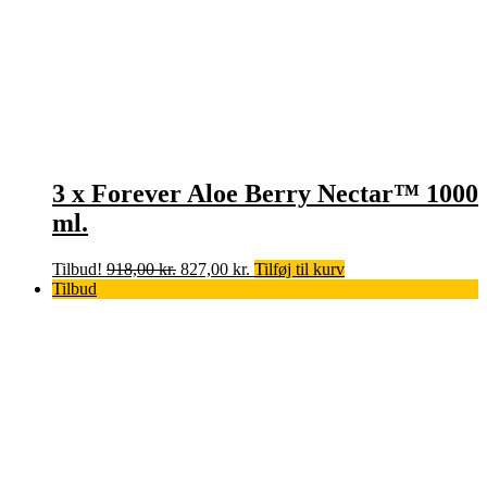
3 x Forever Aloe Berry Nectar™ 1000
ml.
Den
Den
Tilbud!
918,00
kr.
827,00
kr.
Tilføj til kurv
oprindelige
aktuelle
Tilbud
pris
pris
var:
er:
918,00 kr..
827,00 kr..