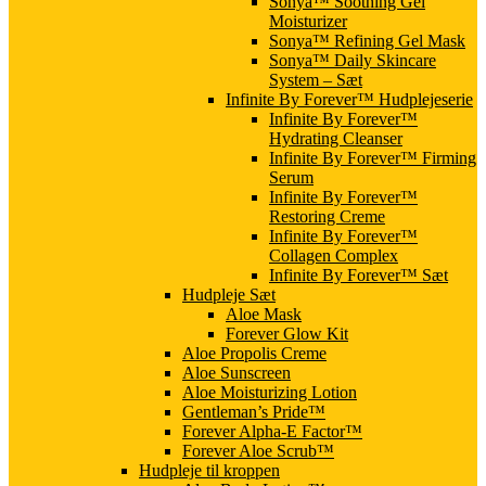
Sonya™ Soothing Gel
Moisturizer
Sonya™ Refining Gel Mask
Sonya™ Daily Skincare
System – Sæt
Infinite By Forever™ Hudplejeserie
Infinite By Forever™
Hydrating Cleanser
Infinite By Forever™ Firming
Serum
Infinite By Forever™
Restoring Creme
Infinite By Forever™
Collagen Complex
Infinite By Forever™ Sæt
Hudpleje Sæt
Aloe Mask
Forever Glow Kit
Aloe Propolis Creme
Aloe Sunscreen
Aloe Moisturizing Lotion
Gentleman’s Pride™
Forever Alpha-E Factor™
Forever Aloe Scrub™
Hudpleje til kroppen