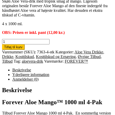
Skøn Aloe Vera-drik med tropisk smag af mango. Ligesom
originalen består Forever Aloe Mango af den fineste indergelé fra
håndhøstet Aloe vera af højeste kvalitet. Har desuden et ekstra
tilskud af C-vitamin.
4 x 1000 ml.
OBS: Prisen er inkl. pant (12,00 kr.)
4
x
Tilføj til kurv
Forever
Varenummer (SKU):
7363-4-stk
Kategorier:
Aloe Vera Drikke
,
Aloe
Drikke
,
Kosttilskud
,
Kosttilskud og Ernæring
,
Øvrige Tilbud
,
Mango™
Tilbud
Tag:
aloevera-drik
Varemærke:
FOREVER™
1000
ml.
Beskrivelse
antal
Yderligere information
Anmeldelser (0)
Beskrivelse
Forever Aloe Mango™ 1000 ml 4-Pak
Tilbud Forever Aloe Mango 1000 ml 4-Pak. En sommerlig version