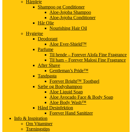
Hårpleje
Shampoo og Conditioner
Aloe-Jojoba Shampoo
Aloe-Jojoba Conditioner
Hår Olie
Nourishing Hair Oil
Hygiejne
Deodorant
Aloe Ever-Shield™
Parfume
Til hende – Forever Alofa Fine Fragrance
Til ham – Forever Malosi Fine Fragrance
After Shave
Gentleman’s Pride™
Tandpasta
Forever Bright™ Toothgel
Sæbe og Bodyshampoo
Aloe Liquid Soap
Aloe Avocado Face & Body Soap
Aloe Body Wash™
Hånd Desinfektion
Forever Hand Sanitizer
Info & Inspiration
Om Vitaminer
Træningstips