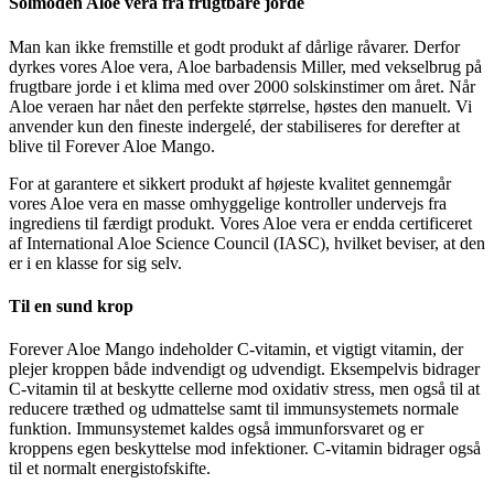
Solmoden Aloe vera fra frugtbare jorde
Man kan ikke fremstille et godt produkt af dårlige råvarer. Derfor
dyrkes vores Aloe vera, Aloe barbadensis Miller, med vekselbrug på
frugtbare jorde i et klima med over 2000 solskinstimer om året. Når
Aloe veraen har nået den perfekte størrelse, høstes den manuelt. Vi
anvender kun den fineste indergelé, der stabiliseres for derefter at
blive til Forever Aloe Mango.
For at garantere et sikkert produkt af højeste kvalitet gennemgår
vores Aloe vera en masse omhyggelige kontroller undervejs fra
ingrediens til færdigt produkt. Vores Aloe vera er endda certificeret
af International Aloe Science Council (IASC), hvilket beviser, at den
er i en klasse for sig selv.
Til en sund krop
Forever Aloe Mango indeholder C-vitamin, et vigtigt vitamin, der
plejer kroppen både indvendigt og udvendigt. Eksempelvis bidrager
C-vitamin til at beskytte cellerne mod oxidativ stress, men også til at
reducere træthed og udmattelse samt til immunsystemets normale
funktion. Immunsystemet kaldes også immunforsvaret og er
kroppens egen beskyttelse mod infektioner. C-vitamin bidrager også
til et normalt energistofskifte.