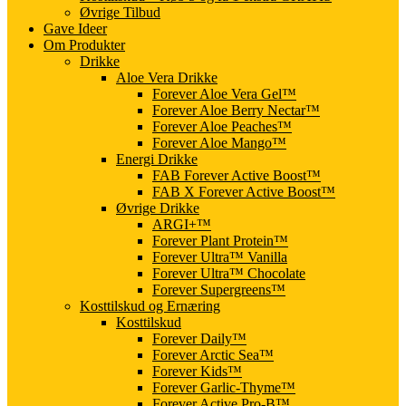
Øvrige Tilbud
Gave Ideer
Om Produkter
Drikke
Aloe Vera Drikke
Forever Aloe Vera Gel™
Forever Aloe Berry Nectar™
Forever Aloe Peaches™
Forever Aloe Mango™
Energi Drikke
FAB Forever Active Boost™
FAB X Forever Active Boost™
Øvrige Drikke
ARGI+™
Forever Plant Protein™
Forever Ultra™ Vanilla
Forever Ultra™ Chocolate
Forever Supergreens™
Kosttilskud og Ernæring
Kosttilskud
Forever Daily™
Forever Arctic Sea™
Forever Kids™
Forever Garlic-Thyme™
Forever Active Pro-B™