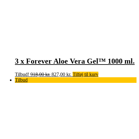
3 x Forever Aloe Vera Gel™ 1000 ml.
Den
Den
Tilbud!
918,00
kr.
827,00
kr.
Tilføj til kurv
oprindelige
aktuelle
Tilbud
pris
pris
var:
er:
918,00 kr..
827,00 kr..