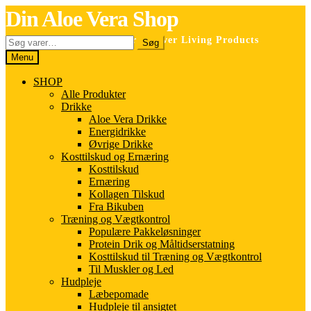
Spring
Spring
Din Aloe Vera Shop
til
til
navigation
indhold
Søg
Selvstændig forhandler for Forever Living Products
Søg
efter:
Menu
SHOP
Alle Produkter
Drikke
Aloe Vera Drikke
Energidrikke
Øvrige Drikke
Kosttilskud og Ernæring
Kosttilskud
Ernæring
Kollagen Tilskud
Fra Bikuben
Træning og Vægtkontrol
Populære Pakkeløsninger
Protein Drik og Måltidserstatning
Kosttilskud til Træning og Vægtkontrol
Til Muskler og Led
Hudpleje
Læbepomade
Hudpleje til ansigtet