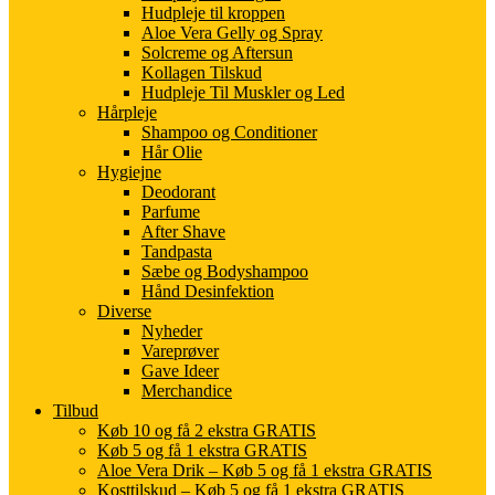
Hudpleje til kroppen
Aloe Vera Gelly og Spray
Solcreme og Aftersun
Kollagen Tilskud
Hudpleje Til Muskler og Led
Hårpleje
Shampoo og Conditioner
Hår Olie
Hygiejne
Deodorant
Parfume
After Shave
Tandpasta
Sæbe og Bodyshampoo
Hånd Desinfektion
Diverse
Nyheder
Vareprøver
Gave Ideer
Merchandice
Tilbud
Køb 10 og få 2 ekstra GRATIS
Køb 5 og få 1 ekstra GRATIS
Aloe Vera Drik – Køb 5 og få 1 ekstra GRATIS
Kosttilskud – Køb 5 og få 1 ekstra GRATIS