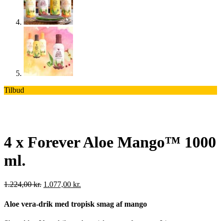
Tilbud
4 x Forever Aloe Mango™ 1000
ml.
Den
Den
1.224,00
kr.
1.077,00
kr.
oprindelige
aktuelle
pris
pris
Aloe vera-drik med tropisk smag af mango
var:
er:
1.224,00 kr..
1.077,00 kr..