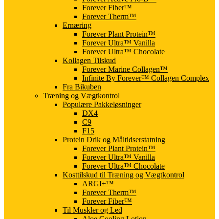
Forever Fiber™
Forever Therm™
Ernæring
Forever Plant Protein™
Forever Ultra™ Vanilla
Forever Ultra™ Chocolate
Kollagen Tilskud
Forever Marine Collagen™
Infinite By Forever™ Collagen Complex
Fra Bikuben
Træning og Vægtkontrol
Populære Pakkeløsninger
DX4
C9
F15
Protein Drik og Måltidserstatning
Forever Plant Protein™
Forever Ultra™ Vanilla
Forever Ultra™ Chocolate
Kosttilskud til Træning og Vægtkontrol
ARGI+™
Forever Therm™
Forever Fiber™
Til Muskler og Led
Aloe Cooling Lotion