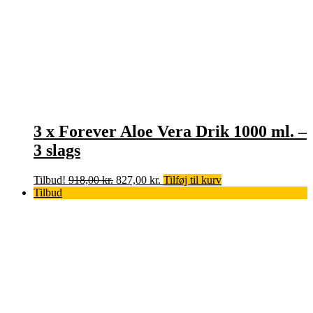
3 x Forever Aloe Vera Drik 1000 ml. –
3 slags
Den
Den
Tilbud!
918,00
kr.
827,00
kr.
Tilføj til kurv
oprindelige
aktuelle
Tilbud
pris
pris
var:
er:
918,00 kr..
827,00 kr..