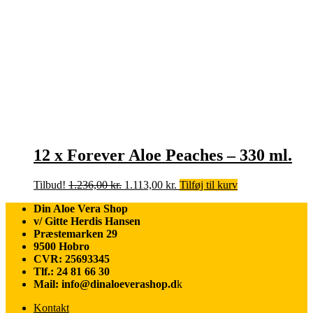
12 x Forever Aloe Peaches – 330 ml.
Den
Den
Tilbud!
1.236,00
kr.
1.113,00
kr.
Tilføj til kurv
oprindelige
aktuelle
Din Aloe Vera Shop
pris
pris
v/ Gitte Herdis Hansen
var:
er:
Præstemarken 29
1.236,00 kr..
1.113,00 kr..
9500 Hobro
CVR: 25693345
Tlf.: 24 81 66 30
Mail: info@dinaloeverashop.d
k
Kontakt