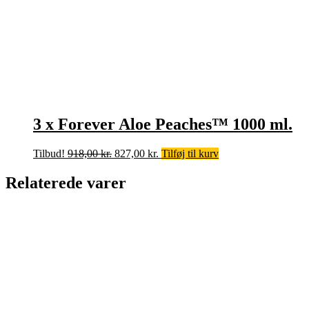
3 x Forever Aloe Peaches™ 1000 ml.
Den
Den
Tilbud!
918,00
kr.
827,00
kr.
Tilføj til kurv
oprindelige
aktuelle
pris
pris
Relaterede varer
var:
er:
918,00 kr..
827,00 kr..