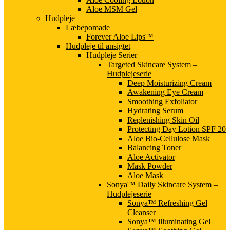
Aloe MSM Gel
Hudpleje
Læbepomade
Forever Aloe Lips™
Hudpleje til ansigtet
Hudpleje Serier
Targeted Skincare System –
Hudplejeserie
Deep Moisturizing Cream
Awakening Eye Cream
Smoothing Exfoliator
Hydrating Serum
Replenishing Skin Oil
Protecting Day Lotion SPF 20
Aloe Bio-Cellulose Mask
Balancing Toner
Aloe Activator
Mask Powder
Aloe Mask
Sonya™ Daily Skincare System –
Hudplejeserie
Sonya™ Refreshing Gel
Cleanser
Sonya™ illuminating Gel