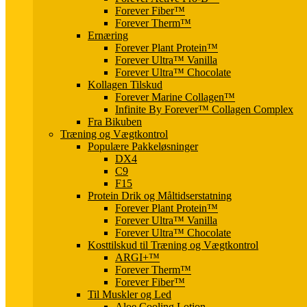
Forever Fiber™
Forever Therm™
Ernæring
Forever Plant Protein™
Forever Ultra™ Vanilla
Forever Ultra™ Chocolate
Kollagen Tilskud
Forever Marine Collagen™
Infinite By Forever™ Collagen Complex
Fra Bikuben
Træning og Vægtkontrol
Populære Pakkeløsninger
DX4
C9
F15
Protein Drik og Måltidserstatning
Forever Plant Protein™
Forever Ultra™ Vanilla
Forever Ultra™ Chocolate
Kosttilskud til Træning og Vægtkontrol
ARGI+™
Forever Therm™
Forever Fiber™
Til Muskler og Led
Aloe Cooling Lotion