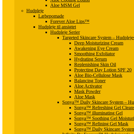
Aloe MSM Gel
Hudpleje
Læbepomade
Forever Aloe Lips™
Hudpleje til ansigtet
Hudpleje Serier
Targeted Skincare System – Hudpleje
Deep Moisturizing Cream
Awakening Eye Cream
Smoothing Exfoliator
Hydrating Serum
Replenishing Skin Oil
Protecting Day Lotion SPF 20
Aloe Bio-Cellulose Mask
Balancing Toner
Aloe Activator
Mask Powder
Aloe Mask
Sonya™ Daily Skincare System – Hud
Sonya™ Refreshing Gel Clean
Sonya™ illuminating Gel
Sonya™ Soothing Gel Moisturi
Sonya™ Refining Gel Mask
Sonya™ Daily Skincare Syste