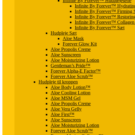
Infinite By Forever™ Hudplejeserie
Infinite By Forever™ Hydratin
Infinite By Forever™ Firming
Infinite By Forever™ Restorin
Infinite By Forever™ Collage
Infinite By Forever™ Sæt
Hudpleje Sæt
Aloe Mask
Forever Glow Kit
Aloe Propolis Creme
Aloe Sunscreen
Aloe Moisturizing Lotion
Gentleman’s Pride™
Forever Alpha-E Factor™
Forever Aloe Scrub™
Hudpleje til kroppen
Aloe Body Lotion™
Aloe Cooling Lotion
Aloe MSM Gel
Aloe Propolis Creme
Aloe Vera Gelly
Aloe First™
Aloe Sunscreen
Aloe Moisturizing Lotion
Forever Aloe Scrub™