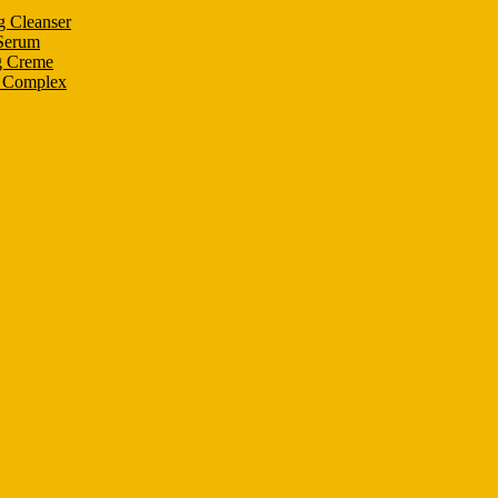
g Cleanser
 Serum
g Creme
n Complex