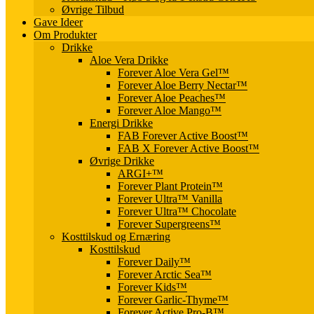
Øvrige Tilbud
Gave Ideer
Om Produkter
Drikke
Aloe Vera Drikke
Forever Aloe Vera Gel™
Forever Aloe Berry Nectar™
Forever Aloe Peaches™
Forever Aloe Mango™
Energi Drikke
FAB Forever Active Boost™
FAB X Forever Active Boost™
Øvrige Drikke
ARGI+™
Forever Plant Protein™
Forever Ultra™ Vanilla
Forever Ultra™ Chocolate
Forever Supergreens™
Kosttilskud og Ernæring
Kosttilskud
Forever Daily™
Forever Arctic Sea™
Forever Kids™
Forever Garlic-Thyme™
Forever Active Pro-B™