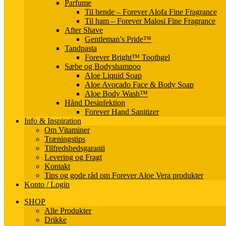
Parfume
Til hende – Forever Alofa Fine Fragrance
Til ham – Forever Malosi Fine Fragrance
After Shave
Gentleman’s Pride™
Tandpasta
Forever Bright™ Toothgel
Sæbe og Bodyshampoo
Aloe Liquid Soap
Aloe Avocado Face & Body Soap
Aloe Body Wash™
Hånd Desinfektion
Forever Hand Sanitizer
Info & Inspiration
Om Vitaminer
Træningstips
Tilfredshedsgaranti
Levering og Fragt
Kontakt
Tips og gode råd om Forever Aloe Vera produkter
Konto / Login
SHOP
Alle Produkter
Drikke