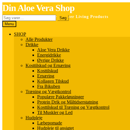
Spring
Spring
Din Aloe Vera Shop
til
til
navigation
indhold
Søg
Selvstændig forhandler for Forever Living Products
Søg
efter:
Menu
SHOP
Alle Produkter
Drikke
Aloe Vera Drikke
Energidrikke
Øvrige Drikke
Kosttilskud og Ernæring
Kosttilskud
Ernæring
Kollagen Tilskud
Fra Bikuben
Træning og Vægtkontrol
Populære Pakkeløsninger
Protein Drik og Måltidserstatning
Kosttilskud til Træning og Vægtkontrol
Til Muskler og Led
Hudpleje
Læbepomade
Hudpleje til ansigtet