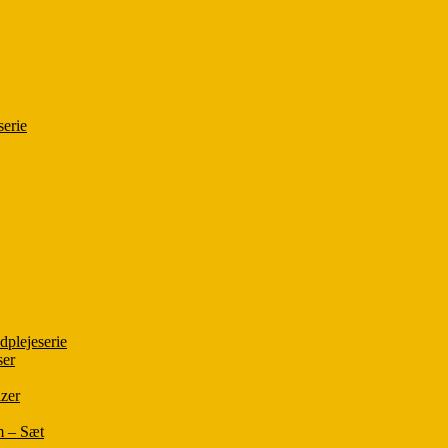
serie
plejeserie
ser
zer
m – Sæt