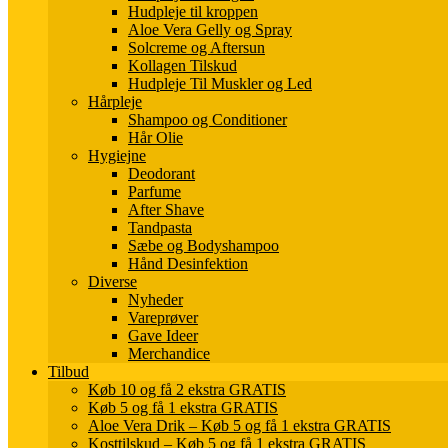
Hudpleje til kroppen
Aloe Vera Gelly og Spray
Solcreme og Aftersun
Kollagen Tilskud
Hudpleje Til Muskler og Led
Hårpleje
Shampoo og Conditioner
Hår Olie
Hygiejne
Deodorant
Parfume
After Shave
Tandpasta
Sæbe og Bodyshampoo
Hånd Desinfektion
Diverse
Nyheder
Vareprøver
Gave Ideer
Merchandice
Tilbud
Køb 10 og få 2 ekstra GRATIS
Køb 5 og få 1 ekstra GRATIS
Aloe Vera Drik – Køb 5 og få 1 ekstra GRATIS
Kosttilskud – Køb 5 og få 1 ekstra GRATIS