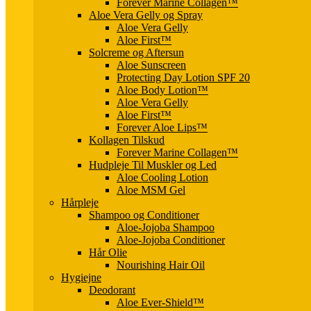
Forever Marine Collagen™
Aloe Vera Gelly og Spray
Aloe Vera Gelly
Aloe First™
Solcreme og Aftersun
Aloe Sunscreen
Protecting Day Lotion SPF 20
Aloe Body Lotion™
Aloe Vera Gelly
Aloe First™
Forever Aloe Lips™
Kollagen Tilskud
Forever Marine Collagen™
Hudpleje Til Muskler og Led
Aloe Cooling Lotion
Aloe MSM Gel
Hårpleje
Shampoo og Conditioner
Aloe-Jojoba Shampoo
Aloe-Jojoba Conditioner
Hår Olie
Nourishing Hair Oil
Hygiejne
Deodorant
Aloe Ever-Shield™