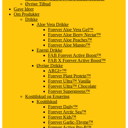
Øvrige Tilbud
Gave Ideer
Om Produkter
Drikke
Aloe Vera Drikke
Forever Aloe Vera Gel™
Forever Aloe Berry Nectar™
Forever Aloe Peaches™
Forever Aloe Mango™
Energi Drikke
FAB Forever Active Boost™
FAB X Forever Active Boost™
Øvrige Drikke
ARGI+™
Forever Plant Protein™
Forever Ultra™ Vanilla
Forever Ultra™ Chocolate
Forever Supergreens™
Kosttilskud og Ernæring
Kosttilskud
Forever Daily™
Forever Arctic Sea™
Forever Kids™
Forever Garlic-Thyme™
Forever Active Pro-B™