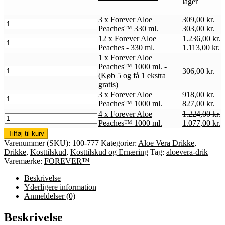
lager
3 x Forever Aloe
309,00
kr.
3
Den
De
Peaches™ 330 ml.
303,00
kr.
x
oprindelige
akt
12 x Forever Aloe
1.236,00
kr.
Forever
12
pris
pri
Den
D
Peaches - 330 ml.
1.113,00
kr.
Aloe
x
var:
er:
oprindelige
a
1 x Forever Aloe
Peaches™
Forever
309,00 kr..
303
pris
p
Peaches™ 1000 ml. -
330
Aloe
1
306,00
kr.
var:
er
(Køb 5 og få 1 ekstra
ml.
Peaches
x
1.236,00 kr..
1
gratis)
antal
-
Forever
3 x Forever Aloe
918,00
kr.
330
Aloe
3
Den
De
Peaches™ 1000 ml.
827,00
kr.
ml.
Peaches™
x
oprindelige
akt
antal
4 x Forever Aloe
1.224,00
kr.
1000
Forever
4
pris
pri
Den
D
Peaches™ 1000 ml.
1.077,00
kr.
ml.
Aloe
x
var:
er:
oprindelige
a
-
Peaches™
Tilføj til kurv
Forever
918,00 kr..
827
pris
p
(Køb
1000
Varenummer (SKU):
100-777
Kategorier:
Aloe Vera Drikke
,
Aloe
var:
e
5
ml.
Drikke
,
Kosttilskud
,
Kosttilskud og Ernæring
Tag:
aloevera-drik
Peaches™
1.224,00 kr..
1
og
antal
Varemærke:
FOREVER™
1000
få
ml.
1
Beskrivelse
antal
ekstra
Yderligere information
gratis)
Anmeldelser (0)
antal
Beskrivelse