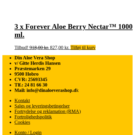
3 x Forever Aloe Berry Nectar™ 1000
ml.
Den
Den
Tilbud!
918,00
kr.
827,00
kr.
Tilføj til kurv
oprindelige
aktuelle
Din Aloe Vera Shop
pris
pris
v/ Gitte Herdis Hansen
var:
er:
Præstemarken 29
918,00 kr..
827,00 kr..
9500 Hobro
CVR: 25693345
Tlf.: 24 81 66 30
Mail: info@dinaloeverashop.d
k
Kontakt
Salgs og leveringsbetingelser
Fortrydelse og reklamation (RMA)
Fortrolighedspolitik
Cookies
Konto / Login