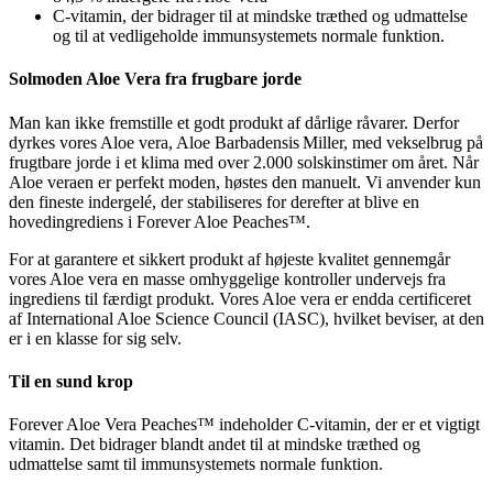
C-vitamin, der bidrager til at mindske træthed og udmattelse
og til at vedligeholde immunsystemets normale funktion.
Solmoden Aloe Vera fra frugbare jorde
Man kan ikke fremstille et godt produkt af dårlige råvarer. Derfor
dyrkes vores Aloe vera, Aloe Barbadensis Miller, med vekselbrug på
frugtbare jorde i et klima med over 2.000 solskinstimer om året. Når
Aloe veraen er perfekt moden, høstes den manuelt. Vi anvender kun
den fineste indergelé, der stabiliseres for derefter at blive en
hovedingrediens i Forever Aloe Peaches™.
For at garantere et sikkert produkt af højeste kvalitet gennemgår
vores Aloe vera en masse omhyggelige kontroller undervejs fra
ingrediens til færdigt produkt. Vores Aloe vera er endda certificeret
af International Aloe Science Council (IASC), hvilket beviser, at den
er i en klasse for sig selv.
Til en sund krop
Forever Aloe Vera Peaches™ indeholder C-vitamin, der er et vigtigt
vitamin. Det bidrager blandt andet til at mindske træthed og
udmattelse samt til immunsystemets normale funktion.