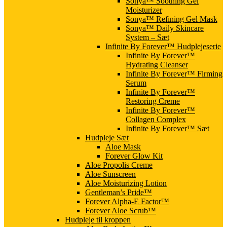
Sonya™ Soothing Gel
Moisturizer
Sonya™ Refining Gel Mask
Sonya™ Daily Skincare
System – Sæt
Infinite By Forever™ Hudplejeserie
Infinite By Forever™
Hydrating Cleanser
Infinite By Forever™ Firming
Serum
Infinite By Forever™
Restoring Creme
Infinite By Forever™
Collagen Complex
Infinite By Forever™ Sæt
Hudpleje Sæt
Aloe Mask
Forever Glow Kit
Aloe Propolis Creme
Aloe Sunscreen
Aloe Moisturizing Lotion
Gentleman’s Pride™
Forever Alpha-E Factor™
Forever Aloe Scrub™
Hudpleje til kroppen