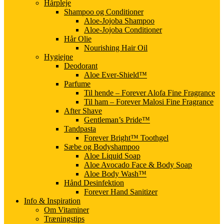
Hårpleje
Shampoo og Conditioner
Aloe-Jojoba Shampoo
Aloe-Jojoba Conditioner
Hår Olie
Nourishing Hair Oil
Hygiejne
Deodorant
Aloe Ever-Shield™
Parfume
Til hende – Forever Alofa Fine Fragrance
Til ham – Forever Malosi Fine Fragrance
After Shave
Gentleman’s Pride™
Tandpasta
Forever Bright™ Toothgel
Sæbe og Bodyshampoo
Aloe Liquid Soap
Aloe Avocado Face & Body Soap
Aloe Body Wash™
Hånd Desinfektion
Forever Hand Sanitizer
Info & Inspiration
Om Vitaminer
Træningstips