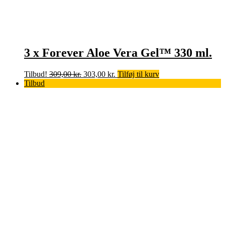
3 x Forever Aloe Vera Gel™ 330 ml.
Den
Den
Tilbud!
309,00
kr.
303,00
kr.
Tilføj til kurv
oprindelige
aktuelle
Tilbud
pris
pris
var:
er:
309,00 kr..
303,00 kr..