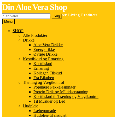
Spring
Spring
Din Aloe Vera Shop
til
til
navigation
indhold
Søg
Selvstændig forhandler for Forever Living Products
Søg
efter:
Menu
SHOP
Alle Produkter
Drikke
Aloe Vera Drikke
Energidrikke
Øvrige Drikke
Kosttilskud og Ernæring
Kosttilskud
Ernæring
Kollagen Tilskud
Fra Bikuben
Træning og Vægtkontrol
Populære Pakkeløsninger
Protein Drik og Måltidserstatning
Kosttilskud til Træning og Vægtkontrol
Til Muskler og Led
Hudpleje
Læbepomade
Hudpleje til ansigtet