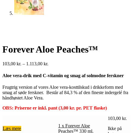
Forever Aloe Peaches™
Prisinterval:
103,00
kr.
–
1.113,00
kr.
103,00 kr.
til
Aloe vera-drik med C-vitamin og smag af solmodne ferskner
1.113,00 kr.
Frugtrig version af vores Aloe vera-kosttilskud i drikkeform med
smag af søde ferskner.
Består af 84,3 % af den fineste indergelé fra
håndhøstet Aloe Vera.
OBS: Priserne er inkl. pant (3,00 kr. pr. PET flaske)
103,00
kr.
1 x Forever Aloe
Læs mere
Ikke på
Peaches™ 330 ml.