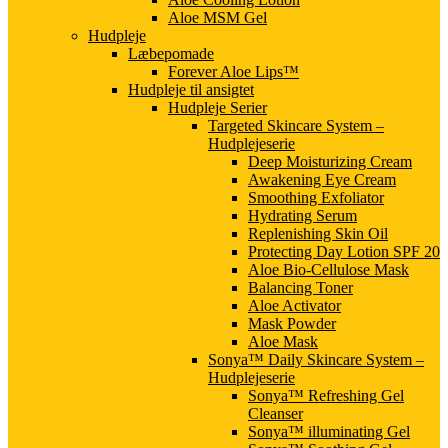
Aloe MSM Gel
Hudpleje
Læbepomade
Forever Aloe Lips™
Hudpleje til ansigtet
Hudpleje Serier
Targeted Skincare System –
Hudplejeserie
Deep Moisturizing Cream
Awakening Eye Cream
Smoothing Exfoliator
Hydrating Serum
Replenishing Skin Oil
Protecting Day Lotion SPF 20
Aloe Bio-Cellulose Mask
Balancing Toner
Aloe Activator
Mask Powder
Aloe Mask
Sonya™ Daily Skincare System –
Hudplejeserie
Sonya™ Refreshing Gel
Cleanser
Sonya™ illuminating Gel