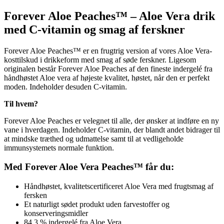
Forever Aloe Peaches™ –
Aloe Vera drik
med C-vitamin og smag af ferskner
Forever Aloe Peaches™ er en frugtrig version af vores Aloe Vera-
kosttilskud i drikkeform med smag af søde ferskner. Ligesom
originalen består Forever Aloe Peaches af den fineste indergelé fra
håndhøstet Aloe vera af højeste kvalitet, høstet, når den er perfekt
moden. Indeholder desuden C-vitamin.
Til hvem?
Forever Aloe Peaches er velegnet til alle, der ønsker at indføre en ny
vane i hverdagen. Indeholder C-vitamin, der blandt andet bidrager til
at mindske træthed og udmattelse samt til at vedligeholde
immunsystemets normale funktion.
Med Forever Aloe Vera Peaches™ får du:
Håndhøstet, kvalitetscertificeret Aloe Vera med frugtsmag af
fersken
Et naturligt sødet produkt uden farvestoffer og
konserveringsmidler
84,3 % indergelé fra Aloe Vera