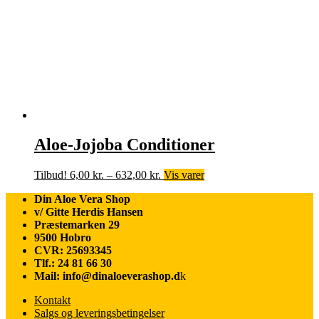
Aloe-Jojoba Conditioner
Prisinterval:
Tilbud!
6,00
kr.
–
632,00
kr.
Vis varer
6,00 kr.
Din Aloe Vera Shop
til
v/ Gitte Herdis Hansen
632,00 kr.
Præstemarken 29
9500 Hobro
CVR: 25693345
Tlf.: 24 81 66 30
Mail: info@dinaloeverashop.d
k
Kontakt
Salgs og leveringsbetingelser