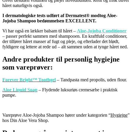
Giver desuden volumen og plejer hovedbunden. Rent og frisk bliver
håret naturligvis også.
I dermatologiske tests udført af Dermatest®
modtog Aloe-
Jojoba Shampoo
bedømmelsen EXCELLENT.
Vi har også en lækker balsam til håret –
Aloe-Jojoba Conditioner
– passer perfekt sammen med shampooen. En kraftfuld conditioner,
der tilfører håret masser af fugt og pleje, og efterlader det blødt,
fyldigere og lettere at rede ud – alt sammen uden at tynge håret ned.
Andre produkter til personlig hygiejne
som vareprøver:
Forever Bright™ Toothgel
– Tandpasta med propolis, uden flour.
Aloe Liquid Soap
– Flydende luksuriøs cremesæbe i praktisk
pumpe.
Vareprøve Aloe-Jojoba Shampoo hører under kategorien “
Hygiejne
”
hos Din Aloe Vera Shop.