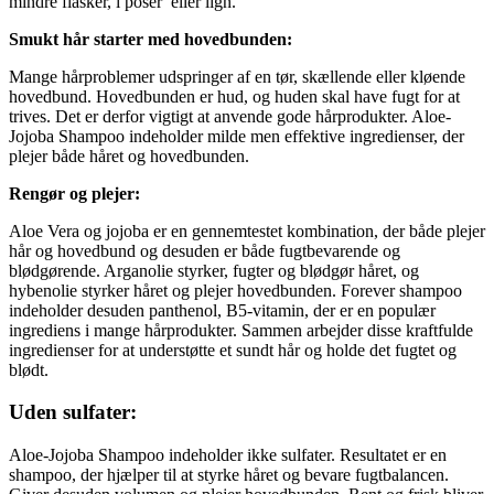
mindre flasker, i poser eller lign.
Smukt hår starter med hovedbunden:
Mange hårproblemer udspringer af en tør, skællende eller kløende
hovedbund. Hovedbunden er hud, og huden skal have fugt for at
trives. Det er derfor vigtigt at anvende gode hårprodukter. Aloe-
Jojoba Shampoo indeholder milde men effektive ingredienser, der
plejer både håret og hovedbunden.
Rengør og plejer:
Aloe Vera og jojoba er en gennemtestet kombination, der både plejer
hår og hovedbund og desuden er både fugtbevarende og
blødgørende. Arganolie styrker, fugter og blødgør håret, og
hybenolie styrker håret og plejer hovedbunden. Forever shampoo
indeholder desuden panthenol, B5-vitamin, der er en populær
ingrediens i mange hårprodukter. Sammen arbejder disse kraftfulde
ingredienser for at understøtte et sundt hår og holde det fugtet og
blødt.
Uden sulfater:
Aloe-Jojoba Shampoo indeholder ikke sulfater. Resultatet er en
shampoo, der hjælper til at styrke håret og bevare fugtbalancen.