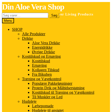
Spring
Spring
Din Aloe Vera Shop
til
til
navigation
indhold
Søg
Selvstændig forhandler for Forever Living Products
Søg
efter:
Menu
SHOP
Alle Produkter
Drikke
Aloe Vera Drikke
Energidrikke
Øvrige Drikke
Kosttilskud og Ernæring
Kosttilskud
Ernæring
Kollagen Tilskud
Fra Bikuben
Træning og Vægtkontrol
Populære Pakkeløsninger
Protein Drik og Måltidserstatning
Kosttilskud til Træning og Vægtkontrol
Til Muskler og Led
Hudpleje
Læbepomade
Hudpleje til ansigtet