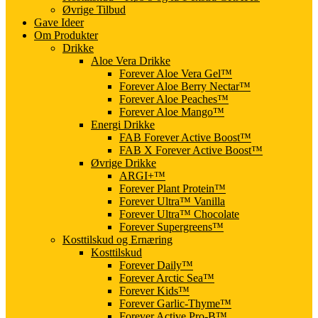
Øvrige Tilbud
Gave Ideer
Om Produkter
Drikke
Aloe Vera Drikke
Forever Aloe Vera Gel™
Forever Aloe Berry Nectar™
Forever Aloe Peaches™
Forever Aloe Mango™
Energi Drikke
FAB Forever Active Boost™
FAB X Forever Active Boost™
Øvrige Drikke
ARGI+™
Forever Plant Protein™
Forever Ultra™ Vanilla
Forever Ultra™ Chocolate
Forever Supergreens™
Kosttilskud og Ernæring
Kosttilskud
Forever Daily™
Forever Arctic Sea™
Forever Kids™
Forever Garlic-Thyme™
Forever Active Pro-B™