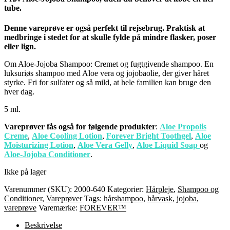
tube.
Denne vareprøve er også perfekt til rejsebrug. Praktisk at
medbringe i stedet for at skulle fylde på mindre flasker, poser
eller lign.
Om Aloe-Jojoba Shampoo: Cremet og fugtgivende shampoo. En
luksuriøs shampoo med Aloe vera og jojobaolie, der giver håret
styrke. Fri for sulfater og så mild, at hele familien kan bruge den
hver dag.
5 ml.
Vareprøver fås også for følgende produkter
:
Aloe Propolis
Creme
,
Aloe Cooling Lotion
,
Forever Bright Toothgel
,
Aloe
Moisturizing Lotion
,
Aloe Vera Gelly
,
Aloe Liquid Soap
og
Aloe-Jojoba Conditioner
.
Ikke på lager
Varenummer (SKU):
2000-640
Kategorier:
Hårpleje
,
Shampoo og
Conditioner
,
Vareprøver
Tags:
hårshampoo
,
hårvask
,
jojoba
,
vareprøve
Varemærke:
FOREVER™
Beskrivelse