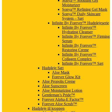
Sonya™ Soothing Gel
Moisturizer
Sonya™ Refining Gel Mask
Sonya™ Daily Skincare
System – Sæt
Infinite By Forever™ Hudplejeserie
Infinite By Forever™
Hydrating Cleanser
Infinite By Forever™ Firming
Serum
Infinite By Forever™
Restoring Creme
Infinite By Forever™
Collagen Complex
Infinite By Forever™ Sæt
Hudpleje Sæt
Aloe Mask
Forever Glow Kit
Aloe Propolis Creme
Aloe Sunscreen
Aloe Moisturizing Lotion
Gentleman’s Pride™
Forever Alpha-E Factor™
Forever Aloe Scrub™
Hudpleje til kroppen