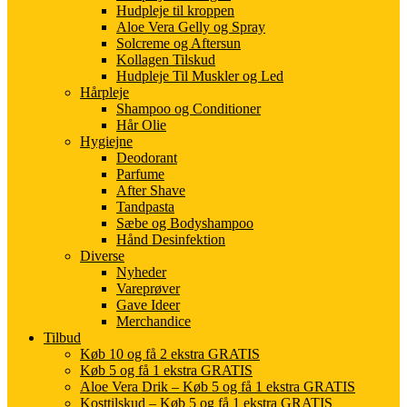
Hudpleje til kroppen
Aloe Vera Gelly og Spray
Solcreme og Aftersun
Kollagen Tilskud
Hudpleje Til Muskler og Led
Hårpleje
Shampoo og Conditioner
Hår Olie
Hygiejne
Deodorant
Parfume
After Shave
Tandpasta
Sæbe og Bodyshampoo
Hånd Desinfektion
Diverse
Nyheder
Vareprøver
Gave Ideer
Merchandice
Tilbud
Køb 10 og få 2 ekstra GRATIS
Køb 5 og få 1 ekstra GRATIS
Aloe Vera Drik – Køb 5 og få 1 ekstra GRATIS
Kosttilskud – Køb 5 og få 1 ekstra GRATIS