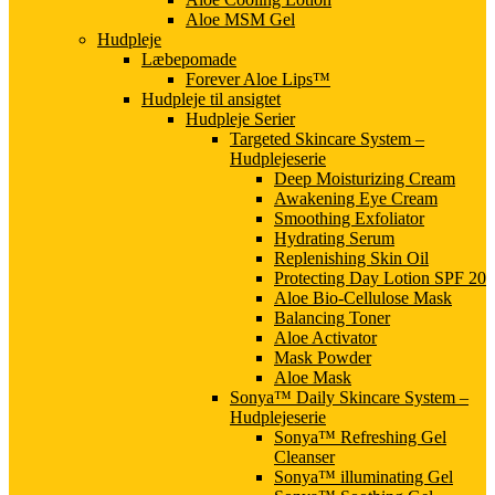
Aloe MSM Gel
Hudpleje
Læbepomade
Forever Aloe Lips™
Hudpleje til ansigtet
Hudpleje Serier
Targeted Skincare System –
Hudplejeserie
Deep Moisturizing Cream
Awakening Eye Cream
Smoothing Exfoliator
Hydrating Serum
Replenishing Skin Oil
Protecting Day Lotion SPF 20
Aloe Bio-Cellulose Mask
Balancing Toner
Aloe Activator
Mask Powder
Aloe Mask
Sonya™ Daily Skincare System –
Hudplejeserie
Sonya™ Refreshing Gel
Cleanser
Sonya™ illuminating Gel