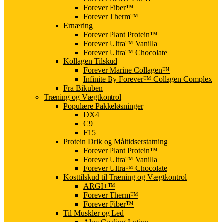
Forever Fiber™
Forever Therm™
Ernæring
Forever Plant Protein™
Forever Ultra™ Vanilla
Forever Ultra™ Chocolate
Kollagen Tilskud
Forever Marine Collagen™
Infinite By Forever™ Collagen Complex
Fra Bikuben
Træning og Vægtkontrol
Populære Pakkeløsninger
DX4
C9
F15
Protein Drik og Måltidserstatning
Forever Plant Protein™
Forever Ultra™ Vanilla
Forever Ultra™ Chocolate
Kosttilskud til Træning og Vægtkontrol
ARGI+™
Forever Therm™
Forever Fiber™
Til Muskler og Led
Aloe Cooling Lotion