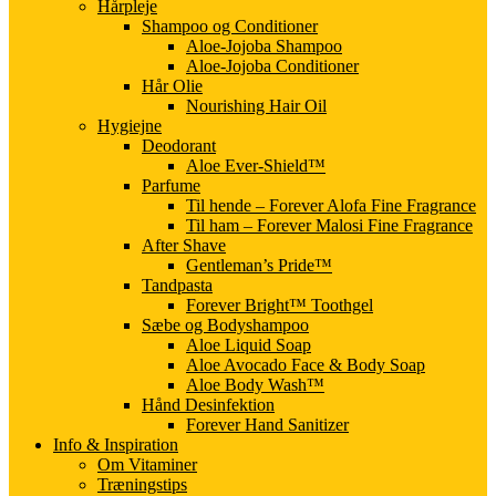
Hårpleje
Shampoo og Conditioner
Aloe-Jojoba Shampoo
Aloe-Jojoba Conditioner
Hår Olie
Nourishing Hair Oil
Hygiejne
Deodorant
Aloe Ever-Shield™
Parfume
Til hende – Forever Alofa Fine Fragrance
Til ham – Forever Malosi Fine Fragrance
After Shave
Gentleman’s Pride™
Tandpasta
Forever Bright™ Toothgel
Sæbe og Bodyshampoo
Aloe Liquid Soap
Aloe Avocado Face & Body Soap
Aloe Body Wash™
Hånd Desinfektion
Forever Hand Sanitizer
Info & Inspiration
Om Vitaminer
Træningstips