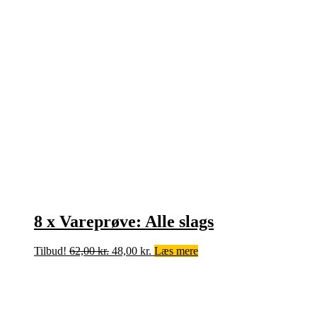
8 x Vareprøve: Alle slags
Den
Den
Tilbud!
62,00
kr.
48,00
kr.
Læs mere
oprindelige
aktuelle
pris
pris
var:
er:
62,00 kr..
48,00 kr..