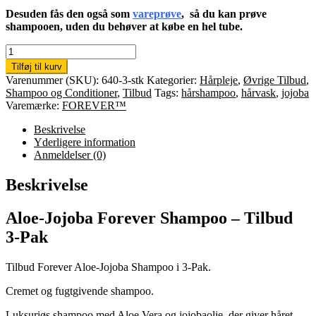
Desuden fås den også som
vareprøve
, så du kan prøve
shampooen, uden du behøver at købe en hel tube.
3
x
Tilføj til kurv
Aloe-
Varenummer (SKU):
640-3-stk
Kategorier:
Hårpleje
,
Øvrige Tilbud
,
Jojoba
Shampoo og Conditioner
,
Tilbud
Tags:
hårshampoo
,
hårvask
,
jojoba
Shampoo
Varemærke:
FOREVER™
antal
Beskrivelse
Yderligere information
Anmeldelser (0)
Beskrivelse
Aloe-Jojoba Forever Shampoo – Tilbud
3-Pak
Tilbud Forever Aloe-Jojoba Shampoo i 3-Pak.
Cremet og fugtgivende shampoo.
Luksuriøs shampoo med Aloe Vera og jojobaolie, der giver håret