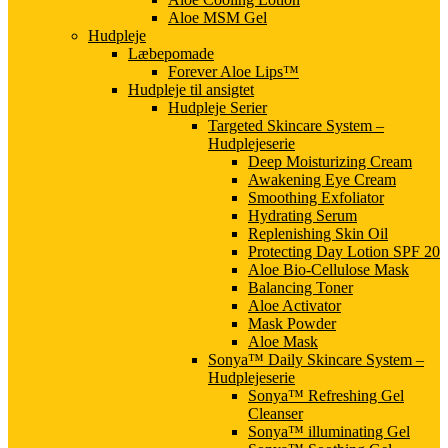
Aloe MSM Gel
Hudpleje
Læbepomade
Forever Aloe Lips™
Hudpleje til ansigtet
Hudpleje Serier
Targeted Skincare System –
Hudplejeserie
Deep Moisturizing Cream
Awakening Eye Cream
Smoothing Exfoliator
Hydrating Serum
Replenishing Skin Oil
Protecting Day Lotion SPF 20
Aloe Bio-Cellulose Mask
Balancing Toner
Aloe Activator
Mask Powder
Aloe Mask
Sonya™ Daily Skincare System –
Hudplejeserie
Sonya™ Refreshing Gel
Cleanser
Sonya™ illuminating Gel