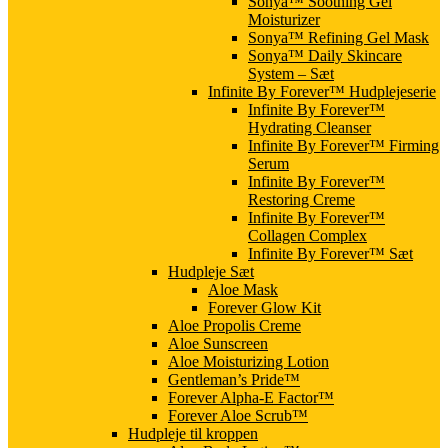
Sonya™ Soothing Gel
Moisturizer
Sonya™ Refining Gel Mask
Sonya™ Daily Skincare
System – Sæt
Infinite By Forever™ Hudplejeserie
Infinite By Forever™
Hydrating Cleanser
Infinite By Forever™ Firming
Serum
Infinite By Forever™
Restoring Creme
Infinite By Forever™
Collagen Complex
Infinite By Forever™ Sæt
Hudpleje Sæt
Aloe Mask
Forever Glow Kit
Aloe Propolis Creme
Aloe Sunscreen
Aloe Moisturizing Lotion
Gentleman’s Pride™
Forever Alpha-E Factor™
Forever Aloe Scrub™
Hudpleje til kroppen