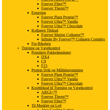
Forever Fiber™
Forever Therm™
Ernæring
Forever Plant Protein™
Forever Ultra™ Vanilla
Forever Ultra™ Chocolate
Kollagen Tilskud
Forever Marine Collagen™
Infinite By Forever™ Collagen Complex
Fra Bikuben
Træning og Vægtkontrol
Populære Pakkeløsninger
DX4
C9
F15
Protein Drik og Måltidserstatning
Forever Plant Protein™
Forever Ultra™ Vanilla
Forever Ultra™ Chocolate
Kosttilskud til Træning og Vægtkontrol
ARGI+™
Forever Therm™
Forever Fiber™
Til Muskler og Led
Aloe Cooling Lotion