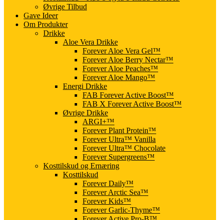
Øvrige Tilbud
Gave Ideer
Om Produkter
Drikke
Aloe Vera Drikke
Forever Aloe Vera Gel™
Forever Aloe Berry Nectar™
Forever Aloe Peaches™
Forever Aloe Mango™
Energi Drikke
FAB Forever Active Boost™
FAB X Forever Active Boost™
Øvrige Drikke
ARGI+™
Forever Plant Protein™
Forever Ultra™ Vanilla
Forever Ultra™ Chocolate
Forever Supergreens™
Kosttilskud og Ernæring
Kosttilskud
Forever Daily™
Forever Arctic Sea™
Forever Kids™
Forever Garlic-Thyme™
Forever Active Pro-B™