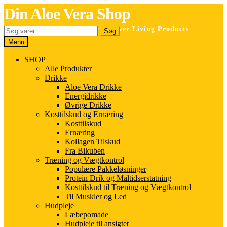
Spring
Spring
Din Aloe Vera Shop
til
til
navigation
indhold
Søg
Selvstændig forhandler for Forever Living Products
Søg
efter:
Menu
SHOP
Alle Produkter
Drikke
Aloe Vera Drikke
Energidrikke
Øvrige Drikke
Kosttilskud og Ernæring
Kosttilskud
Ernæring
Kollagen Tilskud
Fra Bikuben
Træning og Vægtkontrol
Populære Pakkeløsninger
Protein Drik og Måltidserstatning
Kosttilskud til Træning og Vægtkontrol
Til Muskler og Led
Hudpleje
Læbepomade
Hudpleje til ansigtet