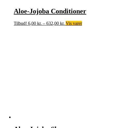
Aloe-Jojoba Conditioner
Prisinterval:
Tilbud!
6,00
kr.
–
632,00
kr.
Vis varer
6,00 kr.
til
632,00 kr.