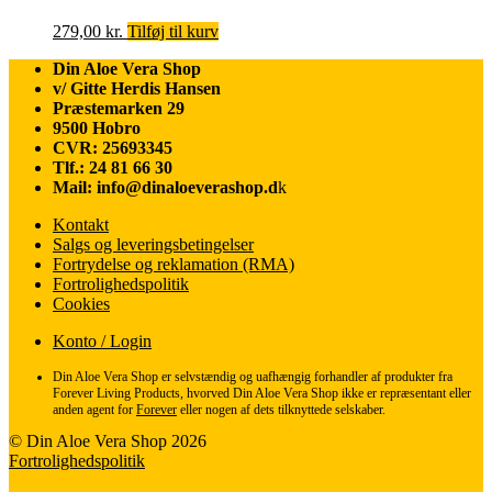
279,00
kr.
Tilføj til kurv
Din Aloe Vera Shop
v/ Gitte Herdis Hansen
Præstemarken 29
9500 Hobro
CVR: 25693345
Tlf.: 24 81 66 30
Mail: info@dinaloeverashop.d
k
Kontakt
Salgs og leveringsbetingelser
Fortrydelse og reklamation (RMA)
Fortrolighedspolitik
Cookies
Konto / Login
Din Aloe Vera Shop er selvstændig og uafhængig forhandler af produkter fra
Forever Living Products, hvorved Din Aloe Vera Shop ikke er repræsentant eller
anden agent for
Forever
eller nogen af dets tilknyttede selskaber.
© Din Aloe Vera Shop 2026
Fortrolighedspolitik