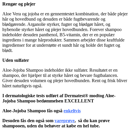
Rengør og plejer
Aloe Vera og jojoba er en gennemtestet kombination, der både plejer
hår og hovedbund og desuden er både fugtbevarende og
blødgørende. Arganolie styrker, fugter og blødgør håret, og
hybenolie styrker håret og plejer hovedbunden. Forever shampoo
indeholder desuden panthenol, B5-vitamin, der er en populær
ingrediens i mange hårprodukter. Sammen arbejder disse kraftfulde
ingredienser for at understøtte et sundt hår og holde det fugtet og
blødt.
Uden sulfater
Aloe-Jojoba Shampoo indeholder ikke sulfater. Resultatet er en
shampoo, der hjælper til at styrke håret og bevare fugtbalancen.
Giver desuden volumen og plejer hovedbunden. Rent og frisk bliver
håret naturligvis også.
I dermatologiske tests udført af Dermatest®
modtog Aloe-
Jojoba Shampoo
bedømmelsen EXCELLENT
Aloe-Jojoba Shampoo fås også
enkeltvis
Desuden fås den også som
vareprøve
, så du kan prøve
shampooen, uden du behøver at købe en hel tube.