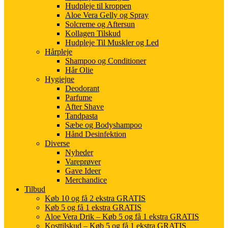
Hudpleje til kroppen
Aloe Vera Gelly og Spray
Solcreme og Aftersun
Kollagen Tilskud
Hudpleje Til Muskler og Led
Hårpleje
Shampoo og Conditioner
Hår Olie
Hygiejne
Deodorant
Parfume
After Shave
Tandpasta
Sæbe og Bodyshampoo
Hånd Desinfektion
Diverse
Nyheder
Vareprøver
Gave Ideer
Merchandice
Tilbud
Køb 10 og få 2 ekstra GRATIS
Køb 5 og få 1 ekstra GRATIS
Aloe Vera Drik – Køb 5 og få 1 ekstra GRATIS
Kosttilskud – Køb 5 og få 1 ekstra GRATIS