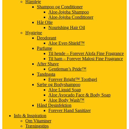
Hårpleje
Shampoo og Conditioner
Aloe-Jojoba Shampoo
Aloe-Jojoba Conditioner
Hår Olie
Nourishing Hair Oil
Hygiejne
Deodorant
Aloe Ever-Shield™
Parfume
Til hende – Forever Alofa Fine Fragrance
Til ham – Forever Malosi Fine Fragrance
After Shave
Gentleman’s Pride™
Tandpasta
Forever Bright™ Toothgel
Sæbe og Bodyshampoo
Aloe Liquid Soap
Aloe Avocado Face & Body Soap
Aloe Body Wash™
Hånd Desinfektion
Forever Hand Sanitizer
Info & Inspiration
Om Vitaminer
Træningstips