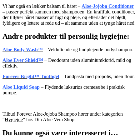
Vi har også en lækker balsam til håret –
Aloe-Jojoba Conditioner
– passer perfekt sammen med shampooen. En kraftfuld conditioner,
der tilfører håret masser af fugt og pleje, og efterlader det blødt,
fyldigere og lettere at rede ud – alt sammen uden at tynge håret ned.
Andre produkter til personlig hygiejne:
Aloe Body Wash™
– Velduftende og hudplejende bodyshampoo.
Aloe Ever-Shield™
– Deodorant uden aluminiumklorid, mild og
effektiv.
Forever Bright™ Toothgel
– Tandpasta med propolis, uden flour.
Aloe Liquid Soap
– Flydende luksuriøs cremesæbe i praktisk
pumpe.
Tilbud Forever Aloe-Jojoba Shampoo hører under kategorien
“
Hygiejne
” hos Din Aloe Vera Shop.
Du kunne også være interesseret i…