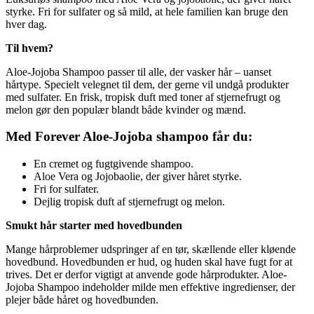
styrke. Fri for sulfater og så mild, at hele familien kan bruge den
hver dag.
Til hvem?
Aloe-Jojoba Shampoo passer til alle, der vasker hår – uanset
hårtype. Specielt velegnet til dem, der gerne vil undgå produkter
med sulfater. En frisk, tropisk duft med toner af stjernefrugt og
melon gør den populær blandt både kvinder og mænd.
Med Forever Aloe-Jojoba shampoo får du:
En cremet og fugtgivende shampoo.
Aloe Vera og Jojobaolie, der giver håret styrke.
Fri for sulfater.
Dejlig tropisk duft af stjernefrugt og melon.
Smukt hår starter med hovedbunden
Mange hårproblemer udspringer af en tør, skællende eller kløende
hovedbund. Hovedbunden er hud, og huden skal have fugt for at
trives. Det er derfor vigtigt at anvende gode hårprodukter. Aloe-
Jojoba Shampoo indeholder milde men effektive ingredienser, der
plejer både håret og hovedbunden.