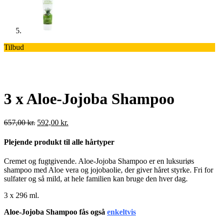
Tilbud
3 x Aloe-Jojoba Shampoo
Den
Den
657,00
kr.
592,00
kr.
oprindelige
aktuelle
pris
pris
Plejende produkt til alle hårtyper
var:
er:
657,00 kr..
592,00 kr..
Cremet og fugtgivende. Aloe-Jojoba Shampoo er en luksuriøs
shampoo med Aloe vera og jojobaolie, der giver håret styrke. Fri for
sulfater og så mild, at hele familien kan bruge den hver dag.
3 x 296 ml.
Aloe-Jojoba Shampoo fås også
enkeltvis